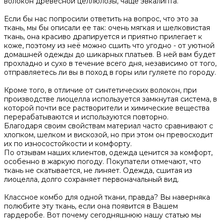
волокон древесной целлюлозы, чаще эвкалипта.
Если бы нас попросили ответить на вопрос, что это за
ткань, мы бы описали ее так: очень мягкая и шелковистая
ткань, она красиво драпируется и приятно прилегает к
коже, поэтому из неё можно сшить что угодно - от уютной
домашней одежды до шикарных платьев. В ней вам будет
прохладно и сухо в течение всего дня, независимо от того,
отправляетесь ли вы в поход в горы или гуляете по городу.
Кроме того, в отличие от синтетических волокон, при
производстве лиоцелла используется замкнутая система, в
которой почти все растворители и химические вещества
перерабатываются и используются повторно.
Благодаря своим свойствам материал часто сравнивают с
хлопком, шелком и вискозой, но при этом он превосходит
их по износостойкости и комфорту.
По отзывам наших клиентов, одежда ценится за комфорт,
особенно в жаркую погоду. Покупатели отмечают, что
ткань не скатывается, не линяет. Одежда, сшитая из
лиоцелла, долго сохраняет первоначальный вид.
Классное комбо для одной ткани, правда? Вы наверняка
полюбите эту ткань, если она появится в Вашем
гардеробе. Вот почему сегодняшнюю нашу статью мы