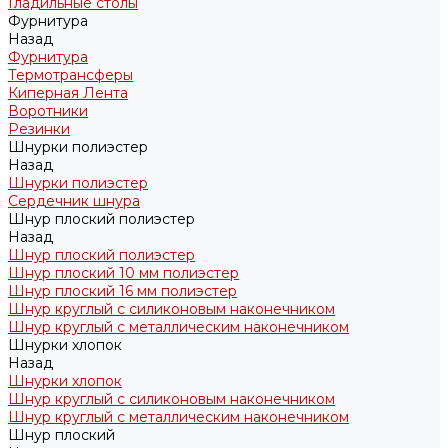
Гладильные столы
Фурнитура
Назад
Фурнитура
Термотрансферы
Киперная Лента
Воротники
Резинки
Шнурки полиэстер
Назад
Шнурки полиэстер
Сердечник шнура
Шнур плоский полиэстер
Назад
Шнур плоский полиэстер
Шнур плоский 10 мм полиэстер
Шнур плоский 16 мм полиэстер
Шнур круглый с силиконовым наконечником
Шнур круглый с металлическим наконечником
Шнурки хлопок
Назад
Шнурки хлопок
Шнур круглый с силиконовым наконечником
Шнур круглый с металлическим наконечником
Шнур плоский