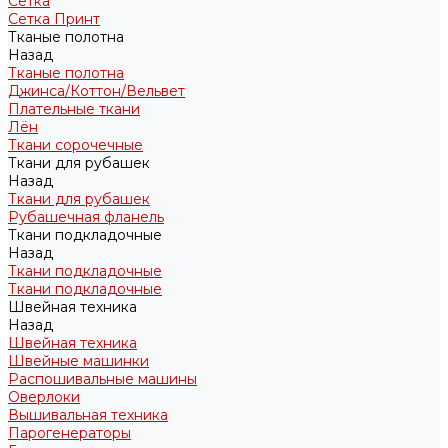
Сетка
Сетка Принт
Тканые полотна
Назад
Тканые полотна
Джинса/Коттон/Вельвет
Плательные ткани
Лён
Ткани сорочечные
Ткани для рубашек
Назад
Ткани для рубашек
Рубашечная фланель
Ткани подкладочные
Назад
Ткани подкладочные
Ткани подкладочные
Швейная техника
Назад
Швейная техника
Швейные машинки
Распошивальные машины
Оверлоки
Вышивальная техника
Парогенераторы