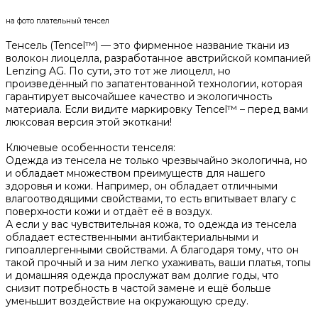
на фото плательный тенсел
Тенсель (Tencel™) — это фирменное название ткани из
волокон лиоцелла, разработанное австрийской компанией
Lenzing AG. По сути, это тот же лиоцелл, но
произведённый по запатентованной технологии, которая
гарантирует высочайшее качество и экологичность
материала. Если видите маркировку Tencel™ – перед вами
люксовая версия этой экоткани!
Ключевые особенности тенселя:
Одежда из тенсела не только чрезвычайно экологична, но
и обладает множеством преимуществ для нашего
здоровья и кожи. Например, он обладает отличными
влагоотводящими свойствами, то есть впитывает влагу с
поверхности кожи и отдаёт её в воздух.
А если у вас чувствительная кожа, то одежда из тенсела
обладает естественными антибактериальными и
гипоаллергенными свойствами. А благодаря тому, что он
такой прочный и за ним легко ухаживать, ваши платья, топы
и домашняя одежда прослужат вам долгие годы, что
снизит потребность в частой замене и ещё больше
уменьшит воздействие на окружающую среду.