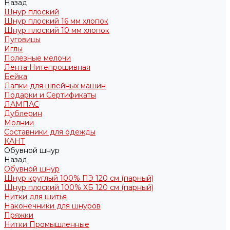
Назад
Шнур плоский
Шнур плоский 16 мм хлопок
Шнур плоский 10 мм хлопок
Пуговицы
Иглы
Полезные мелочи
Лента Нитепрошивная
Бейка
Лапки для швейных машин
Подарки и Сертификаты
ЛАМПАС
Дублерин
Молнии
Составники для одежды
КАНТ
Обувной шнур
Назад
Обувной шнур
Шнур круглый 100% ПЭ 120 см (парный)
Шнур плоский 100% ХБ 120 см (парный)
Нитки для шитья
Наконечники для шнуров
Пряжки
Нитки Промышленные