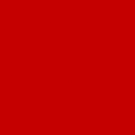
Футер 3-х нитка Начес Принт
Футер 3-х нитка Начес Пич/велюр эффект
Футер 3-х нитка Начес Пич/велюр эффект
Футер 3-х нитка Микроначес Пич/Велюр эффект
Интерлок
Кашкорсе
Кашкорсе 300-350 гр. классический
Кашкорсе 400-550 гр. классический
Кашкорсе 300-400 гр. Пич/Велюр эффект
Рибана
Рибана 200-230 гр. классическая
Рибана 300-400 гр. классическая
Рибана 200-260 гр. Пич/Велюр эффект
Бифлекс
Джерси и лапша
Пике
Воротники и манжеты к пике
Пике
Сетка
Сетка
Сетка Принт