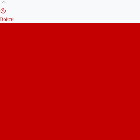
Войти
Каталог ткани
Трикотажные полотна
Кулирная гладь
Футер 2-х нитка
Футер 3-х нитка
Футер 3-х нитка Пич/Велюр эффект
Футер 3-х нитка Начес
Футер 3-х нитка Начес Пич/велюр эффект
Интерлок
Кашкорсе
Рибана
Бифлекс
Джерси и лапша
Пике
Тканые полотна
Джинса/Коттон/Вельвет
Плательные ткани