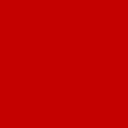
Полезные мелочи
Лента Нитепрошивная
Бейка
Лапки для швейных машин
СПЕЦПРЕДЛОЖЕНИЯ
Отрезы
Кулирная гладь
Футер 2-х нитка
Футер 3-х нитка
Тканые полотна
Лекала/Выкройки
Выкройки
Купоны
Купоны для футболок
Купоны для свитшота/худи
Акции
О нас
Отзывы
Политика конфиденциальности
Блог
Контакты