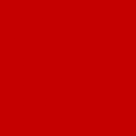
...
Каталог ткани
Трикотажные полотна
Кулирная гладь
Кулирная гладь классическая
Кулирная гладь Пич/Велюр эффект
Кулирная гладь Плотная
Кулирная гладь special
Футер 2-х нитка
Футер 2-х нитка классический
Футер 2-х нитка Полоска/Принт
Футер 2-х нитка Пич/Велюр эффект
Футер 3-х нитка
Футер 3-х нитка классический
Футер 3-х нитка меланж
Футер 3-х нитка Принт
Футер 3-х нитка Плотный
Футер 3-х нитка Пич/Велюр эффект
Футер 3-х нитка Начес
Футер 3-х нитка Начес