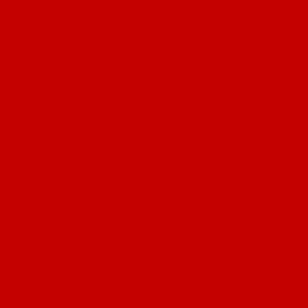
Лён
Ткани сорочечные
Ткани для рубашек
Ткани подкладочные
Швейная техника
Швейные машинки
Распошивальные машины
Оверлоки
Вышивальная техника
Парогенераторы
Гладильные столы
Фурнитура
Термотрансферы
Киперная Лента
Воротники
Резинки
Шнурки полиэстер
Шнурки хлопок
Пуговицы
Иглы