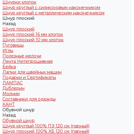
Шнурки хлопок
Шнур круглый с силиконовым наконечником
Шнур круглый с металлическим наконечником
Шнур плоский
Назад
Шнур плоский
Шнур плоский 16 мм хлопок
Шнур плоский 10 мм хлопок
Пуговицы
Иглы
Полезные мелочи
Лента Нитепрошивная
Бейка
Лапки для швейных машин
Подарки и Сертификаты
ЛАМПАС
Дублерин
Молнии
Составники для одежды
КАНТ
Обувной шнур
Назад
Обувной шнур
Шнур круглый 100% ПЭ 120 см (парный)
Шнур плоский 100% ХБ 120 см (парный)