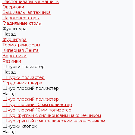
Распошивальные машины
Оверлоки
Вышивальная техника
Парогенераторы
Гладильные столы
Фурнитура
Назад
Фурнитура
Термотрансферы
Киперная Лента
Воротники
Резинки
Шнурки полиэстер
Назад
Шнурки полиэстер
Сердечник шнура
Шнур плоский полиэстер
Назад
Шнур плоский полиэстер
Шнур плоский 10 мм полиэстер
Шнур плоский 16 мм полиэстер
Шнур круглый с силиконовым наконечником
Шнур круглый с металлическим наконечником
Шнурки хлопок
Назад