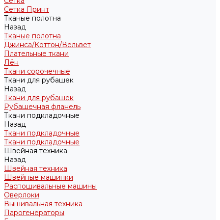
Сетка
Сетка Принт
Тканые полотна
Назад
Тканые полотна
Джинса/Коттон/Вельвет
Плательные ткани
Лён
Ткани сорочечные
Ткани для рубашек
Назад
Ткани для рубашек
Рубашечная фланель
Ткани подкладочные
Назад
Ткани подкладочные
Ткани подкладочные
Швейная техника
Назад
Швейная техника
Швейные машинки
Распошивальные машины
Оверлоки
Вышивальная техника
Парогенераторы