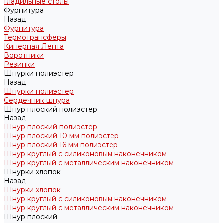
Гладильные столы
Фурнитура
Назад
Фурнитура
Термотрансферы
Киперная Лента
Воротники
Резинки
Шнурки полиэстер
Назад
Шнурки полиэстер
Сердечник шнура
Шнур плоский полиэстер
Назад
Шнур плоский полиэстер
Шнур плоский 10 мм полиэстер
Шнур плоский 16 мм полиэстер
Шнур круглый с силиконовым наконечником
Шнур круглый с металлическим наконечником
Шнурки хлопок
Назад
Шнурки хлопок
Шнур круглый с силиконовым наконечником
Шнур круглый с металлическим наконечником
Шнур плоский