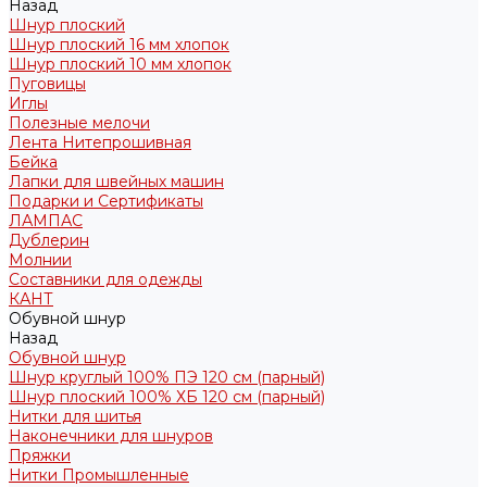
Назад
Шнур плоский
Шнур плоский 16 мм хлопок
Шнур плоский 10 мм хлопок
Пуговицы
Иглы
Полезные мелочи
Лента Нитепрошивная
Бейка
Лапки для швейных машин
Подарки и Сертификаты
ЛАМПАС
Дублерин
Молнии
Составники для одежды
КАНТ
Обувной шнур
Назад
Обувной шнур
Шнур круглый 100% ПЭ 120 см (парный)
Шнур плоский 100% ХБ 120 см (парный)
Нитки для шитья
Наконечники для шнуров
Пряжки
Нитки Промышленные