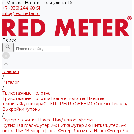
г. Москва, Нагатинская улица, 16
+7 (936) 244-60-51
info@redmeter.ru
Поиск
Главная
/
Каталог
/
Трикотажные полотна
Трикотажные полотна
Тканые полотна
Швейная
техника
Фурнитура
СПЕЦПРЕДЛОЖЕНИЯ
Отрезы
Лекала/
Выкройки
Купоны
/
Футер 3-х нитка Начес Пич/велюр эффект
Кулирная гладь
Футер 2-х нитка
Футер 3-х нитка
Футер 3-х
нитка Пич/Велюр эффект
Футер 3-х нитка Начес
Футер 3-х