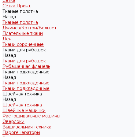
Сетка
Сетка Принт
Тканые полотна
Назад
Тканые полотна
Джинса/Коттон/Вельвет
Плательные ткани
Лён
Ткани сорочечные
Ткани для рубашек
Назад
Ткани для рубашек
Рубашечная фланель
Ткани подкладочные
Назад
Ткани подкладочные
Ткани подкладочные
Швейная техника
Назад
Швейная техника
Швейные машинки
Распошивальные машины
Оверлоки
Вышивальная техника
Парогенераторы