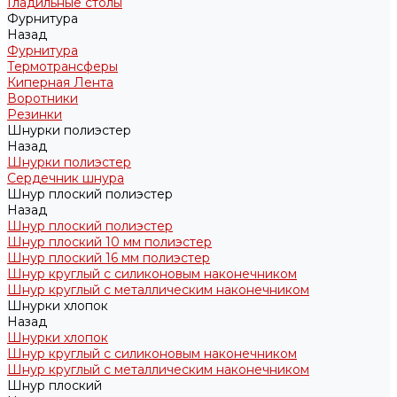
Гладильные столы
Фурнитура
Назад
Фурнитура
Термотрансферы
Киперная Лента
Воротники
Резинки
Шнурки полиэстер
Назад
Шнурки полиэстер
Сердечник шнура
Шнур плоский полиэстер
Назад
Шнур плоский полиэстер
Шнур плоский 10 мм полиэстер
Шнур плоский 16 мм полиэстер
Шнур круглый с силиконовым наконечником
Шнур круглый с металлическим наконечником
Шнурки хлопок
Назад
Шнурки хлопок
Шнур круглый с силиконовым наконечником
Шнур круглый с металлическим наконечником
Шнур плоский