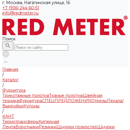
г. Москва, Нагатинская улица, 16
+7 (936) 244-60-51
info@redmeter.ru
Поиск
Главная
/
Каталог
/
Фурнитура
Трикотажные полотна
Тканые полотна
Швейная
техника
Фурнитура
СПЕЦПРЕДЛОЖЕНИЯ
Отрезы
Лекала/
Выкройки
Купоны
/
КАНТ
Термотрансферы
Киперная
Лента
Воротники
Резинки
Шнурки полиэстер
Шнурки