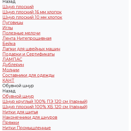
Назад
Шнур плоский
Шнур плоский 16 мм хлопок
Шнур плоский 10 мм хлопок
Пуговицы
Иглы
Полезные мелочи
Лента Нитепрошивная
Бейка
Лапки для швейных машин
Подарки и Сертификаты
ЛАМПАС
Дублерин
Молнии
Составники для одежды
КАНТ
Обувной шнур
Назад
Обувной шнур
Шнур круглый 100% ПЭ 120 см (парный)
Шнур плоский 100% ХБ 120 см (парный)
Нитки для шитья
Наконечники для шнуров
Пряжки
Нитки Промышленные