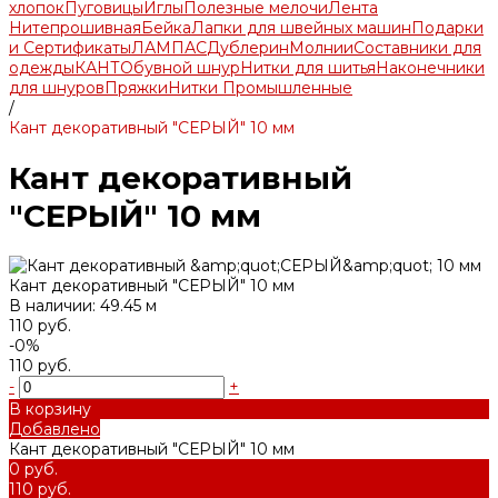
хлопок
Пуговицы
Иглы
Полезные мелочи
Лента
Нитепрошивная
Бейка
Лапки для швейных машин
Подарки
и Сертификаты
ЛАМПАС
Дублерин
Молнии
Составники для
одежды
КАНТ
Обувной шнур
Нитки для шитья
Наконечники
для шнуров
Пряжки
Нитки Промышленные
/
Кант декоративный "СЕРЫЙ" 10 мм
Кант декоративный
"СЕРЫЙ" 10 мм
Кант декоративный "СЕРЫЙ" 10 мм
В наличии: 49.45 м
110 руб.
-0%
110 руб.
-
+
В корзину
Добавлено
Кант декоративный "СЕРЫЙ" 10 мм
0 руб.
110 руб.