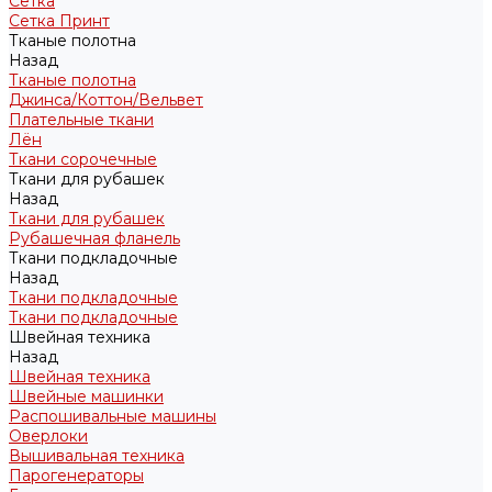
Сетка
Сетка Принт
Тканые полотна
Назад
Тканые полотна
Джинса/Коттон/Вельвет
Плательные ткани
Лён
Ткани сорочечные
Ткани для рубашек
Назад
Ткани для рубашек
Рубашечная фланель
Ткани подкладочные
Назад
Ткани подкладочные
Ткани подкладочные
Швейная техника
Назад
Швейная техника
Швейные машинки
Распошивальные машины
Оверлоки
Вышивальная техника
Парогенераторы