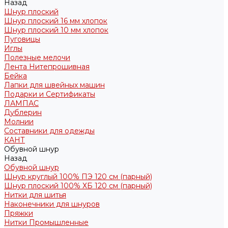
Назад
Шнур плоский
Шнур плоский 16 мм хлопок
Шнур плоский 10 мм хлопок
Пуговицы
Иглы
Полезные мелочи
Лента Нитепрошивная
Бейка
Лапки для швейных машин
Подарки и Сертификаты
ЛАМПАС
Дублерин
Молнии
Составники для одежды
КАНТ
Обувной шнур
Назад
Обувной шнур
Шнур круглый 100% ПЭ 120 см (парный)
Шнур плоский 100% ХБ 120 см (парный)
Нитки для шитья
Наконечники для шнуров
Пряжки
Нитки Промышленные