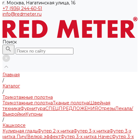
г. Москва, Нагатинская улица, 16
+7 (936) 244-60-51
info@redmeter.ru
Поиск
Главная
/
Каталог
/
Трикотажные полотна
Трикотажные полотна
Тканые полотна
Швейная
техника
Фурнитура
СПЕЦПРЕДЛОЖЕНИЯ
Отрезы
Лекала/
Выкройки
Купоны
/
Кашкорсе
Кулирная гладь
Футер 2-х нитка
Футер 3-х нитка
Футер 3-х
нитка Пич/Велюр эффект
Футер 3-х нитка Начес
Футер 3-х