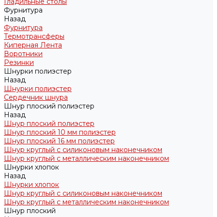
Гладильные столы
Фурнитура
Назад
Фурнитура
Термотрансферы
Киперная Лента
Воротники
Резинки
Шнурки полиэстер
Назад
Шнурки полиэстер
Сердечник шнура
Шнур плоский полиэстер
Назад
Шнур плоский полиэстер
Шнур плоский 10 мм полиэстер
Шнур плоский 16 мм полиэстер
Шнур круглый с силиконовым наконечником
Шнур круглый с металлическим наконечником
Шнурки хлопок
Назад
Шнурки хлопок
Шнур круглый с силиконовым наконечником
Шнур круглый с металлическим наконечником
Шнур плоский