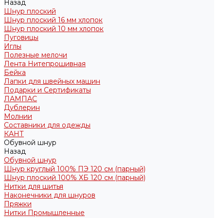
Назад
Шнур плоский
Шнур плоский 16 мм хлопок
Шнур плоский 10 мм хлопок
Пуговицы
Иглы
Полезные мелочи
Лента Нитепрошивная
Бейка
Лапки для швейных машин
Подарки и Сертификаты
ЛАМПАС
Дублерин
Молнии
Составники для одежды
КАНТ
Обувной шнур
Назад
Обувной шнур
Шнур круглый 100% ПЭ 120 см (парный)
Шнур плоский 100% ХБ 120 см (парный)
Нитки для шитья
Наконечники для шнуров
Пряжки
Нитки Промышленные