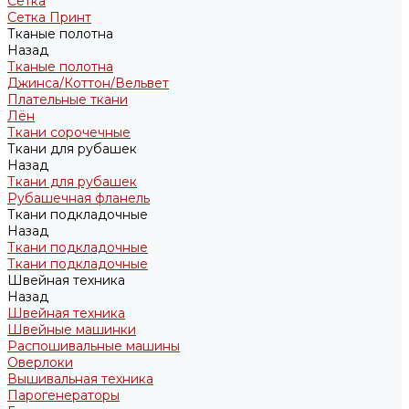
Сетка
Сетка Принт
Тканые полотна
Назад
Тканые полотна
Джинса/Коттон/Вельвет
Плательные ткани
Лён
Ткани сорочечные
Ткани для рубашек
Назад
Ткани для рубашек
Рубашечная фланель
Ткани подкладочные
Назад
Ткани подкладочные
Ткани подкладочные
Швейная техника
Назад
Швейная техника
Швейные машинки
Распошивальные машины
Оверлоки
Вышивальная техника
Парогенераторы