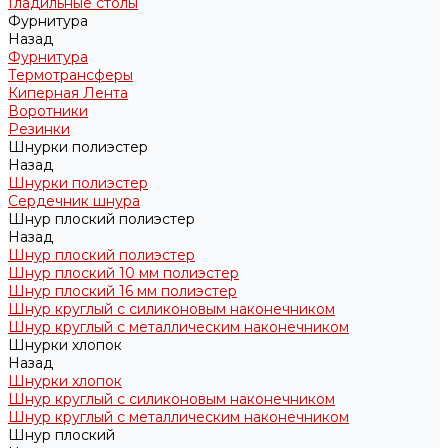
Гладильные столы
Фурнитура
Назад
Фурнитура
Термотрансферы
Киперная Лента
Воротники
Резинки
Шнурки полиэстер
Назад
Шнурки полиэстер
Сердечник шнура
Шнур плоский полиэстер
Назад
Шнур плоский полиэстер
Шнур плоский 10 мм полиэстер
Шнур плоский 16 мм полиэстер
Шнур круглый с силиконовым наконечником
Шнур круглый с металлическим наконечником
Шнурки хлопок
Назад
Шнурки хлопок
Шнур круглый с силиконовым наконечником
Шнур круглый с металлическим наконечником
Шнур плоский