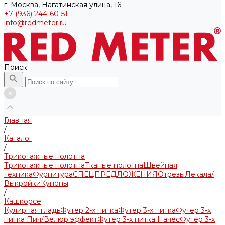
г. Москва, Нагатинская улица, 16
+7 (936) 244-60-51
info@redmeter.ru
Поиск
Главная
/
Каталог
/
Трикотажные полотна
Трикотажные полотна
Тканые полотна
Швейная
техника
Фурнитура
СПЕЦПРЕДЛОЖЕНИЯ
Отрезы
Лекала/
Выкройки
Купоны
/
Кашкорсе
Кулирная гладь
Футер 2-х нитка
Футер 3-х нитка
Футер 3-х
нитка Пич/Велюр эффект
Футер 3-х нитка Начес
Футер 3-х