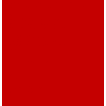
Футер 3-х нитка Начес Пич/велюр эффект
Футер 3-х нитка Микроначес Пич/Велюр эффект
Интерлок
Кашкорсе
Кашкорсе 300-350 гр. классический
Кашкорсе 400-550 гр. классический
Кашкорсе 300-400 гр. Пич/Велюр эффект
Рибана
Рибана 200-230 гр. классическая
Рибана 300-400 гр. классическая
Рибана 200-260 гр. Пич/Велюр эффект
Бифлекс
Джерси и лапша
Пике
Воротники и манжеты к пике
Пике
Сетка
Сетка
Сетка Принт
Тканые полотна
Джинса/Коттон/Вельвет
Плательные ткани
Лён
Ткани сорочечные
Ткани для рубашек