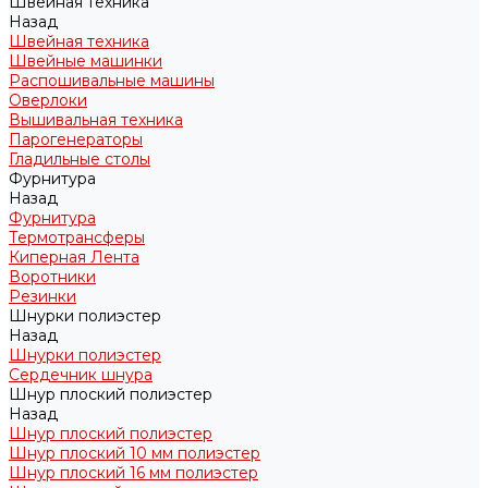
Швейная техника
Назад
Швейная техника
Швейные машинки
Распошивальные машины
Оверлоки
Вышивальная техника
Парогенераторы
Гладильные столы
Фурнитура
Назад
Фурнитура
Термотрансферы
Киперная Лента
Воротники
Резинки
Шнурки полиэстер
Назад
Шнурки полиэстер
Сердечник шнура
Шнур плоский полиэстер
Назад
Шнур плоский полиэстер
Шнур плоский 10 мм полиэстер
Шнур плоский 16 мм полиэстер