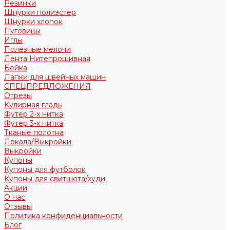
Резинки
Шнурки полиэстер
Шнурки хлопок
Пуговицы
Иглы
Полезные мелочи
Лента Нитепрошивная
Бейка
Лапки для швейных машин
СПЕЦПРЕДЛОЖЕНИЯ
Отрезы
Кулирная гладь
Футер 2-х нитка
Футер 3-х нитка
Тканые полотна
Лекала/Выкройки
Выкройки
Купоны
Купоны для футболок
Купоны для свитшота/худи
Акции
О нас
Отзывы
Политика конфиденциальности
Блог