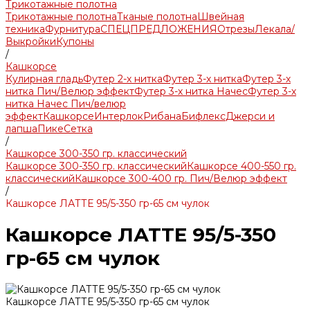
Трикотажные полотна
Трикотажные полотна
Тканые полотна
Швейная
техника
Фурнитура
СПЕЦПРЕДЛОЖЕНИЯ
Отрезы
Лекала/
Выкройки
Купоны
/
Кашкорсе
Кулирная гладь
Футер 2-х нитка
Футер 3-х нитка
Футер 3-х
нитка Пич/Велюр эффект
Футер 3-х нитка Начес
Футер 3-х
нитка Начес Пич/велюр
эффект
Кашкорсе
Интерлок
Рибана
Бифлекс
Джерси и
лапша
Пике
Сетка
/
Кашкорсе 300-350 гр. классический
Кашкорсе 300-350 гр. классический
Кашкорсе 400-550 гр.
классический
Кашкорсе 300-400 гр. Пич/Велюр эффект
/
Кашкорсе ЛАТТЕ 95/5-350 гр-65 см чулок
Кашкорсе ЛАТТЕ 95/5-350
гр-65 см чулок
Кашкорсе ЛАТТЕ 95/5-350 гр-65 см чулок