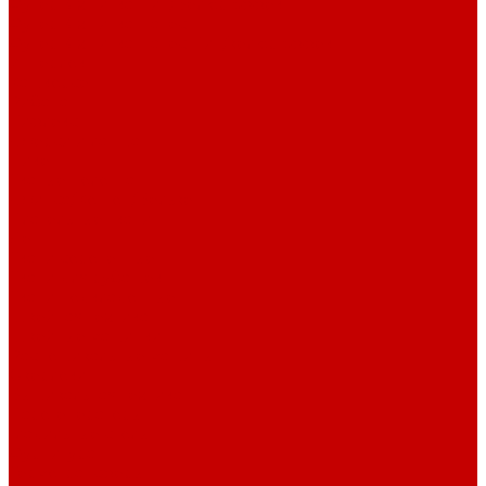
Футер 3-х нитка Пич/Велюр эффект
Футер 3-х нитка Начес
Футер 3-х нитка Начес Пич/велюр эффект
Интерлок
Кашкорсе
Рибана
Бифлекс
Джерси и лапша
Пике
Тканые полотна
Джинса/Коттон/Вельвет
Плательные ткани
Лён
Ткани сорочечные
Ткани для рубашек
Ткани подкладочные
Швейная техника
Швейные машинки
Распошивальные машины
Оверлоки
Вышивальная техника
Парогенераторы
Гладильные столы
Фурнитура
Термотрансферы