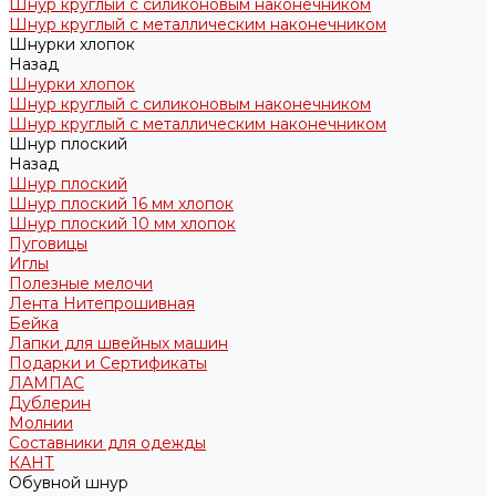
Шнур круглый с силиконовым наконечником
Шнур круглый с металлическим наконечником
Шнурки хлопок
Назад
Шнурки хлопок
Шнур круглый с силиконовым наконечником
Шнур круглый с металлическим наконечником
Шнур плоский
Назад
Шнур плоский
Шнур плоский 16 мм хлопок
Шнур плоский 10 мм хлопок
Пуговицы
Иглы
Полезные мелочи
Лента Нитепрошивная
Бейка
Лапки для швейных машин
Подарки и Сертификаты
ЛАМПАС
Дублерин
Молнии
Составники для одежды
КАНТ
Обувной шнур