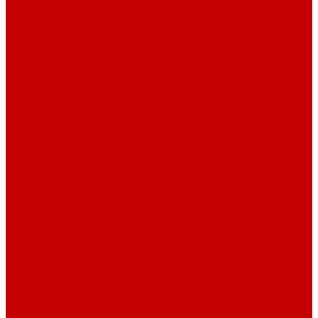
Рубашечная фланель
Ткани подкладочные
Ткани подкладочные
Швейная техника
Швейные машинки
Распошивальные машины
Оверлоки
Вышивальная техника
Парогенераторы
Гладильные столы
Фурнитура
Термотрансферы
Киперная Лента
Воротники
Резинки
Шнурки полиэстер
Сердечник шнура
Шнур плоский полиэстер
Шнур плоский 10 мм полиэстер
Шнур плоский 16 мм полиэстер
Шнур круглый с силиконовым наконечником
Шнур круглый с металлическим наконечником
Шнурки хлопок
Шнур круглый с силиконовым наконечником
Шнур круглый с металлическим наконечником