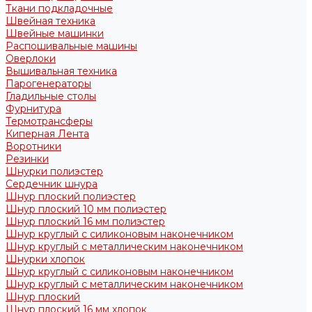
Ткани подкладочные
Швейная техника
Швейные машинки
Распошивальные машины
Оверлоки
Вышивальная техника
Парогенераторы
Гладильные столы
Фурнитура
Термотрансферы
Киперная Лента
Воротники
Резинки
Шнурки полиэстер
Сердечник шнура
Шнур плоский полиэстер
Шнур плоский 10 мм полиэстер
Шнур плоский 16 мм полиэстер
Шнур круглый с силиконовым наконечником
Шнур круглый с металлическим наконечником
Шнурки хлопок
Шнур круглый с силиконовым наконечником
Шнур круглый с металлическим наконечником
Шнур плоский
Шнур плоский 16 мм хлопок