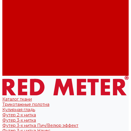
Футер 2-х нитка
Футер 3-х нитка
Тканые полотна
Лекала/Выкройки
Выкройки
Купоны
Купоны для футболок
Купоны для свитшота/худи
Акции
О нас
Отзывы
Политика конфиденциальности
Блог
Контакты
Каталог ткани
Трикотажные полотна
Кулирная гладь
Футер 2-х нитка
Футер 3-х нитка
Футер 3-х нитка Пич/Велюр эффект
Футер 3-х нитка Начес