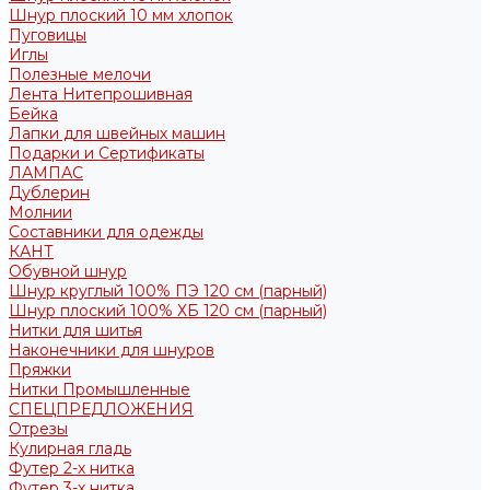
Шнур плоский 10 мм хлопок
Пуговицы
Иглы
Полезные мелочи
Лента Нитепрошивная
Бейка
Лапки для швейных машин
Подарки и Сертификаты
ЛАМПАС
Дублерин
Молнии
Составники для одежды
КАНТ
Обувной шнур
Шнур круглый 100% ПЭ 120 см (парный)
Шнур плоский 100% ХБ 120 см (парный)
Нитки для шитья
Наконечники для шнуров
Пряжки
Нитки Промышленные
СПЕЦПРЕДЛОЖЕНИЯ
Отрезы
Кулирная гладь
Футер 2-х нитка
Футер 3-х нитка