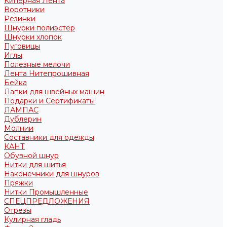
Киперная Лента
Воротники
Резинки
Шнурки полиэстер
Шнурки хлопок
Пуговицы
Иглы
Полезные мелочи
Лента Нитепрошивная
Бейка
Лапки для швейных машин
Подарки и Сертификаты
ЛАМПАС
Дублерин
Молнии
Составники для одежды
КАНТ
Обувной шнур
Нитки для шитья
Наконечники для шнуров
Пряжки
Нитки Промышленные
СПЕЦПРЕДЛОЖЕНИЯ
Отрезы
Кулирная гладь