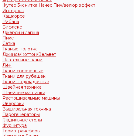
Футер 3-х нитка Начес Пич/велюр эффект
Интерлок
Кашкорсе
Рибана
Бифлекс
Джерси и лапша
Пике
Сетка
Тканые полотна
Джинса/Коттон/Вельвет
Плательные ткани
Лён
Ткани сорочечные
Ткани для рубашек
Ткани подкладочные
Швейная техника
Швейные машинки
Распошивальные машины
Оверлоки
Вышивальная техника
Парогенераторы
Гладильные столы
Фурнитура
Термотрансферы