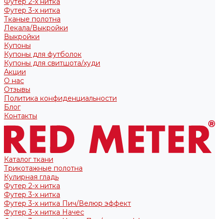
Футер 2-х нитка
Футер 3-х нитка
Тканые полотна
Лекала/Выкройки
Выкройки
Купоны
Купоны для футболок
Купоны для свитшота/худи
Акции
О нас
Отзывы
Политика конфиденциальности
Блог
Контакты
Каталог ткани
Трикотажные полотна
Кулирная гладь
Футер 2-х нитка
Футер 3-х нитка
Футер 3-х нитка Пич/Велюр эффект
Футер 3-х нитка Начес