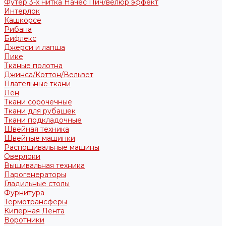
Футер 3-х нитка Начес Пич/велюр эффект
Интерлок
Кашкорсе
Рибана
Бифлекс
Джерси и лапша
Пике
Тканые полотна
Джинса/Коттон/Вельвет
Плательные ткани
Лён
Ткани сорочечные
Ткани для рубашек
Ткани подкладочные
Швейная техника
Швейные машинки
Распошивальные машины
Оверлоки
Вышивальная техника
Парогенераторы
Гладильные столы
Фурнитура
Термотрансферы
Киперная Лента
Воротники