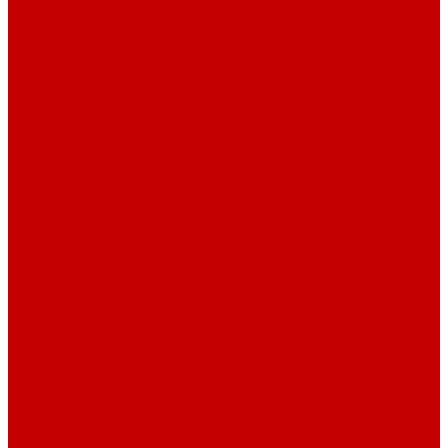
Шнур плоский
Шнур плоский 16 мм хлопок
Шнур плоский 10 мм хлопок
Пуговицы
Иглы
Полезные мелочи
Лента Нитепрошивная
Бейка
Лапки для швейных машин
Подарки и Сертификаты
ЛАМПАС
Дублерин
Молнии
Составники для одежды
КАНТ
Обувной шнур
Шнур круглый 100% ПЭ 120 см (парный)
Шнур плоский 100% ХБ 120 см (парный)
Нитки для шитья
Наконечники для шнуров
Пряжки
Нитки Промышленные
СПЕЦПРЕДЛОЖЕНИЯ
Отрезы
Кулирная гладь