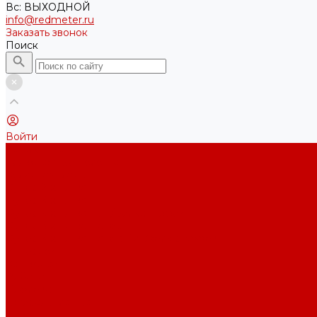
Вс: ВЫХОДНОЙ
info@redmeter.ru
Заказать звонок
Поиск
Войти
Каталог ткани
Трикотажные полотна
Кулирная гладь
Футер 2-х нитка
Футер 3-х нитка
Футер 3-х нитка Пич/Велюр эффект
Футер 3-х нитка Начес
Футер 3-х нитка Начес Пич/велюр эффект
Интерлок
Кашкорсе
Рибана
Бифлекс
Джерси и лапша
Пике