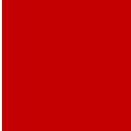
Рибана 200-230 гр. классическая
Рибана 300-400 гр. классическая
Рибана 200-260 гр. Пич/Велюр эффект
Бифлекс
Джерси и лапша
Пике
Воротники и манжеты к пике
Пике
Сетка
Сетка
Сетка Принт
Тканые полотна
Джинса/Коттон/Вельвет
Плательные ткани
Лён
Ткани сорочечные
Ткани для рубашек
Рубашечная фланель
Ткани подкладочные
Ткани подкладочные
Швейная техника
Швейные машинки
Распошивальные машины
Оверлоки
Вышивальная техника