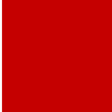
Тканые полотна
Джинса/Коттон/Вельвет
Плательные ткани
Лён
Ткани сорочечные
Ткани для рубашек
Ткани подкладочные
Швейная техника
Швейные машинки
Распошивальные машины
Оверлоки
Вышивальная техника
Парогенераторы
Гладильные столы
Фурнитура
Термотрансферы
Киперная Лента
Воротники
Резинки
Шнурки полиэстер
Шнурки хлопок
Пуговицы
Иглы
Полезные мелочи
Лента Нитепрошивная