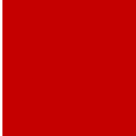
Парогенераторы
Гладильные столы
Фурнитура
Термотрансферы
Киперная Лента
Воротники
Резинки
Шнурки полиэстер
Сердечник шнура
Шнур плоский полиэстер
Шнур плоский 10 мм полиэстер
Шнур плоский 16 мм полиэстер
Шнур круглый с силиконовым наконечником
Шнур круглый с металлическим наконечником
Шнурки хлопок
Шнур круглый с силиконовым наконечником
Шнур круглый с металлическим наконечником
Шнур плоский
Шнур плоский 16 мм хлопок
Шнур плоский 10 мм хлопок
Пуговицы
Иглы
Полезные мелочи
Лента Нитепрошивная
Бейка