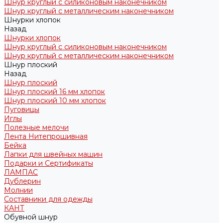
Шнур круглый с силиконовым наконечником
Шнур круглый с металлическим наконечником
Шнурки хлопок
Назад
Шнурки хлопок
Шнур круглый с силиконовым наконечником
Шнур круглый с металлическим наконечником
Шнур плоский
Назад
Шнур плоский
Шнур плоский 16 мм хлопок
Шнур плоский 10 мм хлопок
Пуговицы
Иглы
Полезные мелочи
Лента Нитепрошивная
Бейка
Лапки для швейных машин
Подарки и Сертификаты
ЛАМПАС
Дублерин
Молнии
Составники для одежды
КАНТ
Обувной шнур