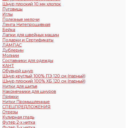
Шнур плоский 10 мм хлопок
Пуговицы
Иглы
Полезные мелочи
Лента Нитепрошивная
Бейка
Лапки для швейных машин
Подарки и Сертификаты
ЛАМПАС
Дублерин
Молнии
Составники для одежды
КАНТ
Обувной шнур
Шнур круглый 100% ПЭ 120 см (парный)
Шнур плоский 100% ХБ 120 см (парный)
Нитки для шитья
Наконечники для шнуров
Пряжки
Нитки Промышленные
СПЕЦПРЕДЛОЖЕНИЯ
Отрезы
Кулирная гладь
Футер 2-х нитка
Футер 3-х нитка