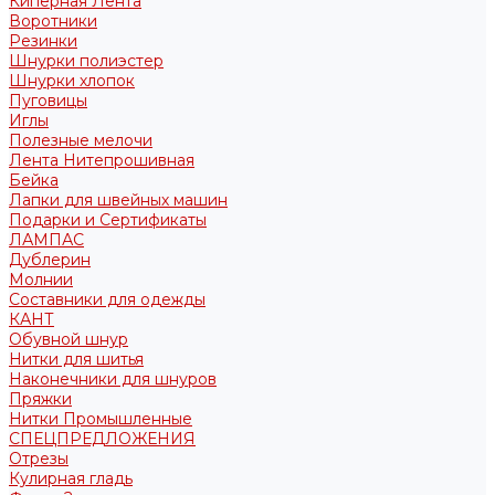
Киперная Лента
Воротники
Резинки
Шнурки полиэстер
Шнурки хлопок
Пуговицы
Иглы
Полезные мелочи
Лента Нитепрошивная
Бейка
Лапки для швейных машин
Подарки и Сертификаты
ЛАМПАС
Дублерин
Молнии
Составники для одежды
КАНТ
Обувной шнур
Нитки для шитья
Наконечники для шнуров
Пряжки
Нитки Промышленные
СПЕЦПРЕДЛОЖЕНИЯ
Отрезы
Кулирная гладь