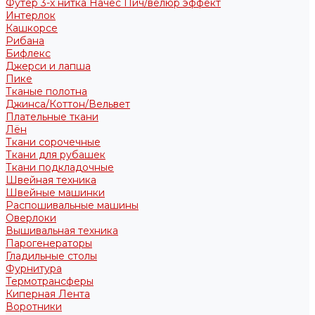
Футер 3-х нитка Начес Пич/велюр эффект
Интерлок
Кашкорсе
Рибана
Бифлекс
Джерси и лапша
Пике
Тканые полотна
Джинса/Коттон/Вельвет
Плательные ткани
Лён
Ткани сорочечные
Ткани для рубашек
Ткани подкладочные
Швейная техника
Швейные машинки
Распошивальные машины
Оверлоки
Вышивальная техника
Парогенераторы
Гладильные столы
Фурнитура
Термотрансферы
Киперная Лента
Воротники