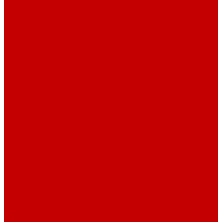
Футер 3-х нитка Пич/Велюр эффект
Футер 3-х нитка Начес
Футер 3-х нитка Начес Пич/велюр эффект
Интерлок
Кашкорсе
Рибана
Бифлекс
Джерси и лапша
Пике
Тканые полотна
Джинса/Коттон/Вельвет
Плательные ткани
Лён
Ткани сорочечные
Ткани для рубашек
Ткани подкладочные
Швейная техника
Швейные машинки
Распошивальные машины
Оверлоки
Вышивальная техника
Парогенераторы
Гладильные столы
Фурнитура
Термотрансферы