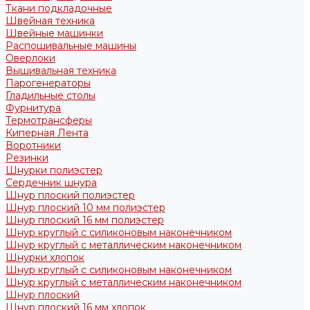
Ткани подкладочные
Швейная техника
Швейные машинки
Распошивальные машины
Оверлоки
Вышивальная техника
Парогенераторы
Гладильные столы
Фурнитура
Термотрансферы
Киперная Лента
Воротники
Резинки
Шнурки полиэстер
Сердечник шнура
Шнур плоский полиэстер
Шнур плоский 10 мм полиэстер
Шнур плоский 16 мм полиэстер
Шнур круглый с силиконовым наконечником
Шнур круглый с металлическим наконечником
Шнурки хлопок
Шнур круглый с силиконовым наконечником
Шнур круглый с металлическим наконечником
Шнур плоский
Шнур плоский 16 мм хлопок