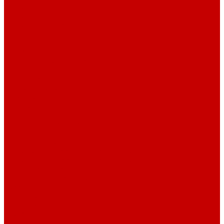
Шнур плоский
Шнур плоский 16 мм хлопок
Шнур плоский 10 мм хлопок
Пуговицы
Иглы
Полезные мелочи
Лента Нитепрошивная
Бейка
Лапки для швейных машин
Подарки и Сертификаты
ЛАМПАС
Дублерин
Молнии
Составники для одежды
КАНТ
Обувной шнур
Шнур круглый 100% ПЭ 120 см (парный)
Шнур плоский 100% ХБ 120 см (парный)
Нитки для шитья
Наконечники для шнуров
Пряжки
Нитки Промышленные
СПЕЦПРЕДЛОЖЕНИЯ
Отрезы
Кулирная гладь