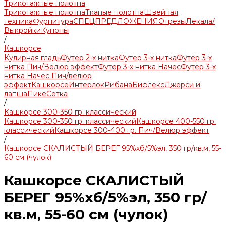
Трикотажные полотна
Трикотажные полотна
Тканые полотна
Швейная
техника
Фурнитура
СПЕЦПРЕДЛОЖЕНИЯ
Отрезы
Лекала/
Выкройки
Купоны
/
Кашкорсе
Кулирная гладь
Футер 2-х нитка
Футер 3-х нитка
Футер 3-х
нитка Пич/Велюр эффект
Футер 3-х нитка Начес
Футер 3-х
нитка Начес Пич/велюр
эффект
Кашкорсе
Интерлок
Рибана
Бифлекс
Джерси и
лапша
Пике
Сетка
/
Кашкорсе 300-350 гр. классический
Кашкорсе 300-350 гр. классический
Кашкорсе 400-550 гр.
классический
Кашкорсе 300-400 гр. Пич/Велюр эффект
/
Кашкорсе СКАЛИСТЫЙ БЕРЕГ 95%хб/5%эл, 350 гр/кв.м, 55-
60 см (чулок)
Кашкорсе СКАЛИСТЫЙ
БЕРЕГ 95%хб/5%эл, 350 гр/
кв.м, 55-60 см (чулок)