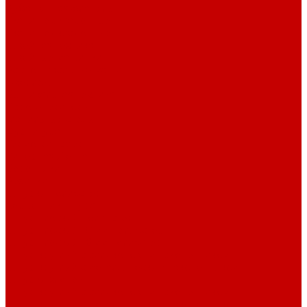
Рубашечная фланель
Ткани подкладочные
Ткани подкладочные
Швейная техника
Швейные машинки
Распошивальные машины
Оверлоки
Вышивальная техника
Парогенераторы
Гладильные столы
Фурнитура
Термотрансферы
Киперная Лента
Воротники
Резинки
Шнурки полиэстер
Сердечник шнура
Шнур плоский полиэстер
Шнур плоский 10 мм полиэстер
Шнур плоский 16 мм полиэстер
Шнур круглый с силиконовым наконечником
Шнур круглый с металлическим наконечником
Шнурки хлопок
Шнур круглый с силиконовым наконечником
Шнур круглый с металлическим наконечником