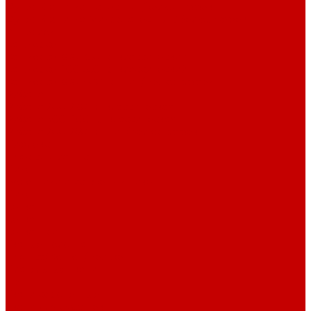
Футер 3-х нитка Начес Пич/велюр эффект
Футер 3-х нитка Микроначес Пич/Велюр эффект
Интерлок
Кашкорсе
Кашкорсе 300-350 гр. классический
Кашкорсе 400-550 гр. классический
Кашкорсе 300-400 гр. Пич/Велюр эффект
Рибана
Рибана 200-230 гр. классическая
Рибана 300-400 гр. классическая
Рибана 200-260 гр. Пич/Велюр эффект
Бифлекс
Джерси и лапша
Пике
Воротники и манжеты к пике
Пике
Сетка
Сетка
Сетка Принт
Тканые полотна
Джинса/Коттон/Вельвет
Плательные ткани
Лён
Ткани сорочечные
Ткани для рубашек