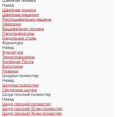
Швейная техника
Назад
Швейная техника
Швейные машинки
Распошивальные машины
Оверлоки
Вышивальная техника
Парогенераторы
Гладильные столы
Фурнитура
Назад
Фурнитура
Термотрансферы
Киперная Лента
Воротники
Резинки
Шнурки полиэстер
Назад
Шнурки полиэстер
Сердечник шнура
Шнур плоский полиэстер
Назад
Шнур плоский полиэстер
Шнур плоский 10 мм полиэстер
Шнур плоский 16 мм полиэстер