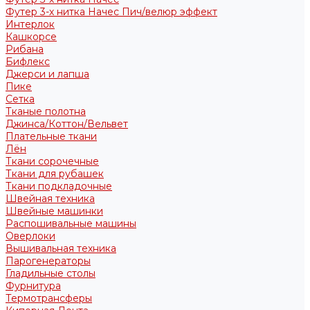
Футер 3-х нитка Начес Пич/велюр эффект
Интерлок
Кашкорсе
Рибана
Бифлекс
Джерси и лапша
Пике
Сетка
Тканые полотна
Джинса/Коттон/Вельвет
Плательные ткани
Лён
Ткани сорочечные
Ткани для рубашек
Ткани подкладочные
Швейная техника
Швейные машинки
Распошивальные машины
Оверлоки
Вышивальная техника
Парогенераторы
Гладильные столы
Фурнитура
Термотрансферы