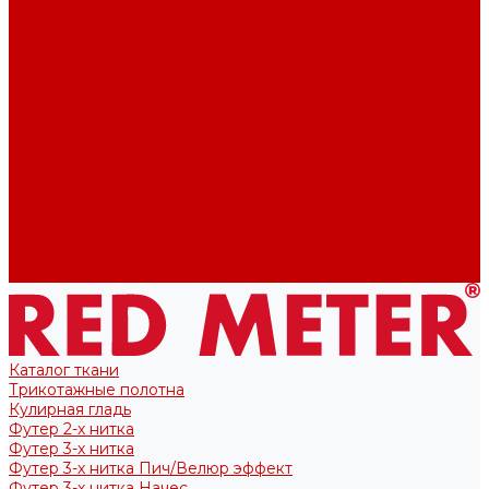
Футер 2-х нитка
Футер 3-х нитка
Тканые полотна
Лекала/Выкройки
Выкройки
Купоны
Купоны для футболок
Купоны для свитшота/худи
Акции
О нас
Отзывы
Политика конфиденциальности
Блог
Контакты
Каталог ткани
Трикотажные полотна
Кулирная гладь
Футер 2-х нитка
Футер 3-х нитка
Футер 3-х нитка Пич/Велюр эффект
Футер 3-х нитка Начес