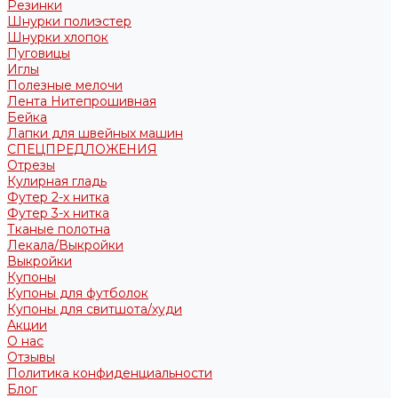
Резинки
Шнурки полиэстер
Шнурки хлопок
Пуговицы
Иглы
Полезные мелочи
Лента Нитепрошивная
Бейка
Лапки для швейных машин
СПЕЦПРЕДЛОЖЕНИЯ
Отрезы
Кулирная гладь
Футер 2-х нитка
Футер 3-х нитка
Тканые полотна
Лекала/Выкройки
Выкройки
Купоны
Купоны для футболок
Купоны для свитшота/худи
Акции
О нас
Отзывы
Политика конфиденциальности
Блог