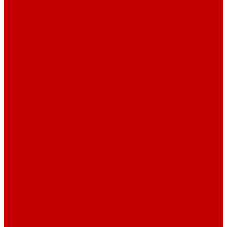
Футер 3-х нитка Пич/Велюр эффект
Футер 3-х нитка Начес
Футер 3-х нитка Начес Пич/велюр эффект
Интерлок
Кашкорсе
Рибана
Бифлекс
Джерси и лапша
Пике
Тканые полотна
Джинса/Коттон/Вельвет
Плательные ткани
Лён
Ткани сорочечные
Ткани для рубашек
Ткани подкладочные
Швейная техника
Швейные машинки
Распошивальные машины
Оверлоки
Вышивальная техника
Парогенераторы
Гладильные столы
Фурнитура
Термотрансферы