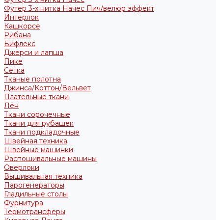
Футер 3-х нитка Начес Пич/велюр эффект
Интерлок
Кашкорсе
Рибана
Бифлекс
Джерси и лапша
Пике
Сетка
Тканые полотна
Джинса/Коттон/Вельвет
Плательные ткани
Лён
Ткани сорочечные
Ткани для рубашек
Ткани подкладочные
Швейная техника
Швейные машинки
Распошивальные машины
Оверлоки
Вышивальная техника
Парогенераторы
Гладильные столы
Фурнитура
Термотрансферы