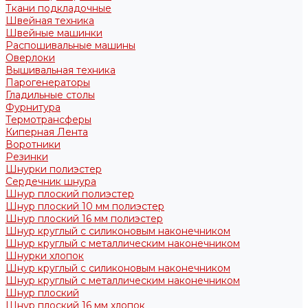
Ткани подкладочные
Швейная техника
Швейные машинки
Распошивальные машины
Оверлоки
Вышивальная техника
Парогенераторы
Гладильные столы
Фурнитура
Термотрансферы
Киперная Лента
Воротники
Резинки
Шнурки полиэстер
Сердечник шнура
Шнур плоский полиэстер
Шнур плоский 10 мм полиэстер
Шнур плоский 16 мм полиэстер
Шнур круглый с силиконовым наконечником
Шнур круглый с металлическим наконечником
Шнурки хлопок
Шнур круглый с силиконовым наконечником
Шнур круглый с металлическим наконечником
Шнур плоский
Шнур плоский 16 мм хлопок