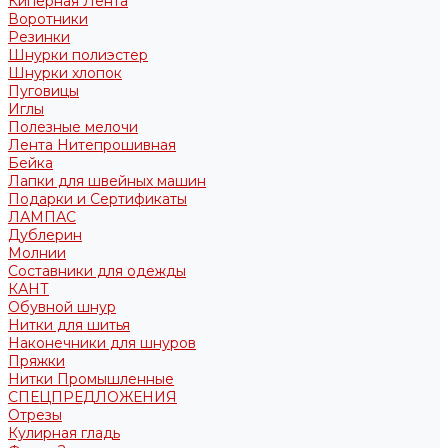
Киперная Лента
Воротники
Резинки
Шнурки полиэстер
Шнурки хлопок
Пуговицы
Иглы
Полезные мелочи
Лента Нитепрошивная
Бейка
Лапки для швейных машин
Подарки и Сертификаты
ЛАМПАС
Дублерин
Молнии
Составники для одежды
КАНТ
Обувной шнур
Нитки для шитья
Наконечники для шнуров
Пряжки
Нитки Промышленные
СПЕЦПРЕДЛОЖЕНИЯ
Отрезы
Кулирная гладь