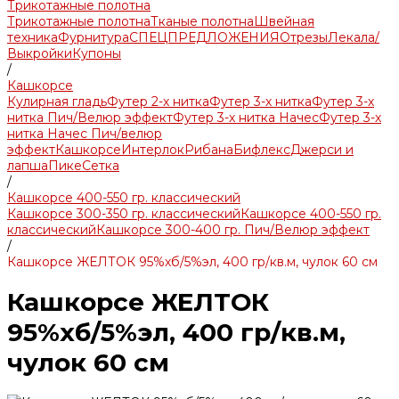
Трикотажные полотна
Трикотажные полотна
Тканые полотна
Швейная
техника
Фурнитура
СПЕЦПРЕДЛОЖЕНИЯ
Отрезы
Лекала/
Выкройки
Купоны
/
Кашкорсе
Кулирная гладь
Футер 2-х нитка
Футер 3-х нитка
Футер 3-х
нитка Пич/Велюр эффект
Футер 3-х нитка Начес
Футер 3-х
нитка Начес Пич/велюр
эффект
Кашкорсе
Интерлок
Рибана
Бифлекс
Джерси и
лапша
Пике
Сетка
/
Кашкорсе 400-550 гр. классический
Кашкорсе 300-350 гр. классический
Кашкорсе 400-550 гр.
классический
Кашкорсе 300-400 гр. Пич/Велюр эффект
/
Кашкорсе ЖЕЛТОК 95%хб/5%эл, 400 гр/кв.м, чулок 60 см
Кашкорсе ЖЕЛТОК
95%хб/5%эл, 400 гр/кв.м,
чулок 60 см