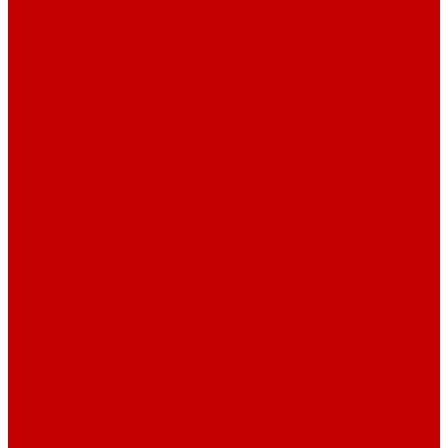
Рубашечная фланель
Ткани подкладочные
Ткани подкладочные
Швейная техника
Швейные машинки
Распошивальные машины
Оверлоки
Вышивальная техника
Парогенераторы
Гладильные столы
Фурнитура
Термотрансферы
Киперная Лента
Воротники
Резинки
Шнурки полиэстер
Сердечник шнура
Шнур плоский полиэстер
Шнур плоский 10 мм полиэстер
Шнур плоский 16 мм полиэстер
Шнур круглый с силиконовым наконечником
Шнур круглый с металлическим наконечником
Шнурки хлопок
Шнур круглый с силиконовым наконечником
Шнур круглый с металлическим наконечником