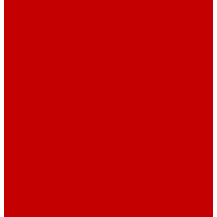
Футер 3-х нитка Начес Пич/велюр эффект
Футер 3-х нитка Микроначес Пич/Велюр эффект
Интерлок
Кашкорсе
Кашкорсе 300-350 гр. классический
Кашкорсе 400-550 гр. классический
Кашкорсе 300-400 гр. Пич/Велюр эффект
Рибана
Рибана 200-230 гр. классическая
Рибана 300-400 гр. классическая
Рибана 200-260 гр. Пич/Велюр эффект
Бифлекс
Джерси и лапша
Пике
Воротники и манжеты к пике
Пике
Сетка
Сетка
Сетка Принт
Тканые полотна
Джинса/Коттон/Вельвет
Плательные ткани
Лён
Ткани сорочечные
Ткани для рубашек