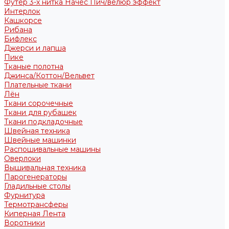
Футер 3-х нитка Начес Пич/велюр эффект
Интерлок
Кашкорсе
Рибана
Бифлекс
Джерси и лапша
Пике
Тканые полотна
Джинса/Коттон/Вельвет
Плательные ткани
Лён
Ткани сорочечные
Ткани для рубашек
Ткани подкладочные
Швейная техника
Швейные машинки
Распошивальные машины
Оверлоки
Вышивальная техника
Парогенераторы
Гладильные столы
Фурнитура
Термотрансферы
Киперная Лента
Воротники