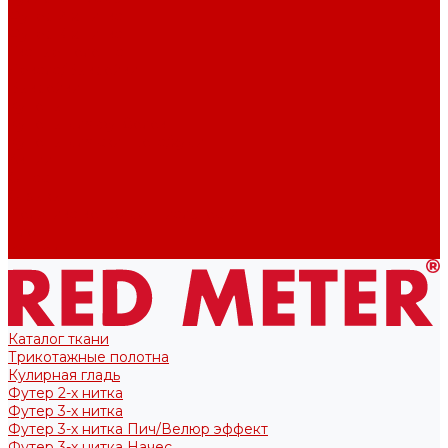
Футер 2-х нитка
Футер 3-х нитка
Тканые полотна
Лекала/Выкройки
Выкройки
Купоны
Купоны для футболок
Купоны для свитшота/худи
Акции
О нас
Отзывы
Политика конфиденциальности
Блог
Контакты
Каталог ткани
Трикотажные полотна
Кулирная гладь
Футер 2-х нитка
Футер 3-х нитка
Футер 3-х нитка Пич/Велюр эффект
Футер 3-х нитка Начес