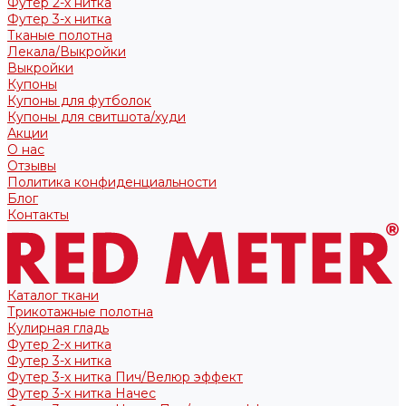
Футер 2-х нитка
Футер 3-х нитка
Тканые полотна
Лекала/Выкройки
Выкройки
Купоны
Купоны для футболок
Купоны для свитшота/худи
Акции
О нас
Отзывы
Политика конфиденциальности
Блог
Контакты
Каталог ткани
Трикотажные полотна
Кулирная гладь
Футер 2-х нитка
Футер 3-х нитка
Футер 3-х нитка Пич/Велюр эффект
Футер 3-х нитка Начес