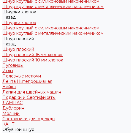
Шнур круглый с силиконовым наконечником
Шнур круглый с металлическим наконечником
Шнурки хлопок
Назад
Шнурки хлопок
Шнур круглый с силиконовым наконечником
Шнур круглый с металлическим наконечником
Шнур плоский
Назад
Шнур плоский
Шнур плоский 16 мм хлопок
Шнур плоский 10 мм хлопок
Пуговицы
Иглы
Полезные мелочи
Лента Нитепрошивная
Бейка
Лапки для швейных машин
Подарки и Сертификаты
ЛАМПАС
Дублерин
Молнии
Составники для одежды
КАНТ
Обувной шнур