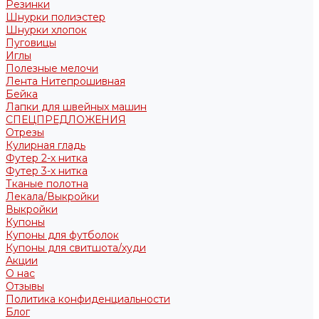
Резинки
Шнурки полиэстер
Шнурки хлопок
Пуговицы
Иглы
Полезные мелочи
Лента Нитепрошивная
Бейка
Лапки для швейных машин
СПЕЦПРЕДЛОЖЕНИЯ
Отрезы
Кулирная гладь
Футер 2-х нитка
Футер 3-х нитка
Тканые полотна
Лекала/Выкройки
Выкройки
Купоны
Купоны для футболок
Купоны для свитшота/худи
Акции
О нас
Отзывы
Политика конфиденциальности
Блог