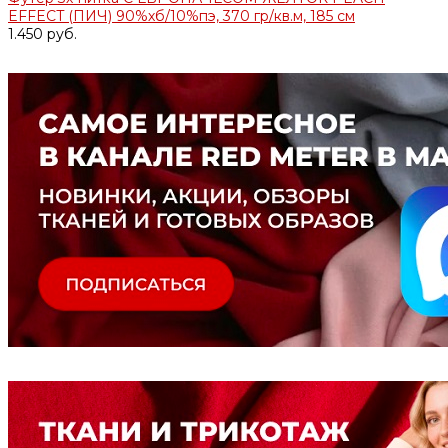
EFFECT (ПИЧ) 90%хб/10%пэ, 370 гр/кв.м, 185 см
1.450 руб.