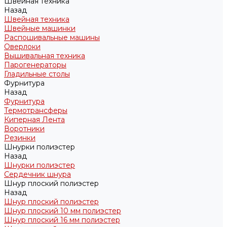
Швейная техника
Назад
Швейная техника
Швейные машинки
Распошивальные машины
Оверлоки
Вышивальная техника
Парогенераторы
Гладильные столы
Фурнитура
Назад
Фурнитура
Термотрансферы
Киперная Лента
Воротники
Резинки
Шнурки полиэстер
Назад
Шнурки полиэстер
Сердечник шнура
Шнур плоский полиэстер
Назад
Шнур плоский полиэстер
Шнур плоский 10 мм полиэстер
Шнур плоский 16 мм полиэстер