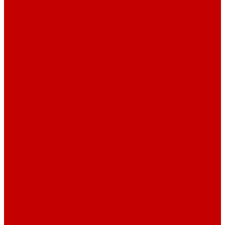
Шнур плоский
Шнур плоский 16 мм хлопок
Шнур плоский 10 мм хлопок
Пуговицы
Иглы
Полезные мелочи
Лента Нитепрошивная
Бейка
Лапки для швейных машин
Подарки и Сертификаты
ЛАМПАС
Дублерин
Молнии
Составники для одежды
КАНТ
Обувной шнур
Шнур круглый 100% ПЭ 120 см (парный)
Шнур плоский 100% ХБ 120 см (парный)
Нитки для шитья
Наконечники для шнуров
Пряжки
Нитки Промышленные
СПЕЦПРЕДЛОЖЕНИЯ
Отрезы
Кулирная гладь