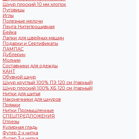
Шнур плоский 10 мм хлопок
Пуговицы
Иглы
Полезные мелочи
Лента Нитепрошивная
Бейка
Лапки для швейных машин
Подарки и Сертификаты
ЛАМПАС
Дублерин
Молнии
Составники для одежды
КАНТ
Обувной шнур
Шнур круглый 100% ПЭ 120 см (парный)
Шнур плоский 100% ХБ 120 см (парный)
Нитки для шитья
Наконечники для шнуров
Пряжки
Нитки Промышленные
СПЕЦПРЕДЛОЖЕНИЯ
Отрезы
Кулирная гладь
Футер 2-х нитка
Футер 3-х нитка