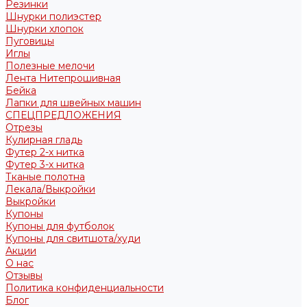
Резинки
Шнурки полиэстер
Шнурки хлопок
Пуговицы
Иглы
Полезные мелочи
Лента Нитепрошивная
Бейка
Лапки для швейных машин
СПЕЦПРЕДЛОЖЕНИЯ
Отрезы
Кулирная гладь
Футер 2-х нитка
Футер 3-х нитка
Тканые полотна
Лекала/Выкройки
Выкройки
Купоны
Купоны для футболок
Купоны для свитшота/худи
Акции
О нас
Отзывы
Политика конфиденциальности
Блог