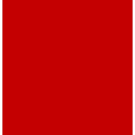
Рубашечная фланель
Ткани подкладочные
Ткани подкладочные
Швейная техника
Швейные машинки
Распошивальные машины
Оверлоки
Вышивальная техника
Парогенераторы
Гладильные столы
Фурнитура
Термотрансферы
Киперная Лента
Воротники
Резинки
Шнурки полиэстер
Сердечник шнура
Шнур плоский полиэстер
Шнур плоский 10 мм полиэстер
Шнур плоский 16 мм полиэстер
Шнур круглый с силиконовым наконечником
Шнур круглый с металлическим наконечником
Шнурки хлопок
Шнур круглый с силиконовым наконечником
Шнур круглый с металлическим наконечником