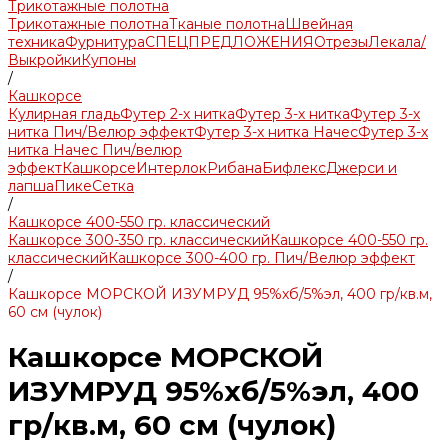
Трикотажные полотна
Трикотажные полотна
Тканые полотна
Швейная
техника
Фурнитура
СПЕЦПРЕДЛОЖЕНИЯ
Отрезы
Лекала/
Выкройки
Купоны
/
Кашкорсе
Кулирная гладь
Футер 2-х нитка
Футер 3-х нитка
Футер 3-х
нитка Пич/Велюр эффект
Футер 3-х нитка Начес
Футер 3-х
нитка Начес Пич/велюр
эффект
Кашкорсе
Интерлок
Рибана
Бифлекс
Джерси и
лапша
Пике
Сетка
/
Кашкорсе 400-550 гр. классический
Кашкорсе 300-350 гр. классический
Кашкорсе 400-550 гр.
классический
Кашкорсе 300-400 гр. Пич/Велюр эффект
/
Кашкорсе МОРСКОЙ ИЗУМРУД 95%хб/5%эл, 400 гр/кв.м,
60 см (чулок)
Кашкорсе МОРСКОЙ
ИЗУМРУД 95%хб/5%эл, 400
гр/кв.м, 60 см (чулок)