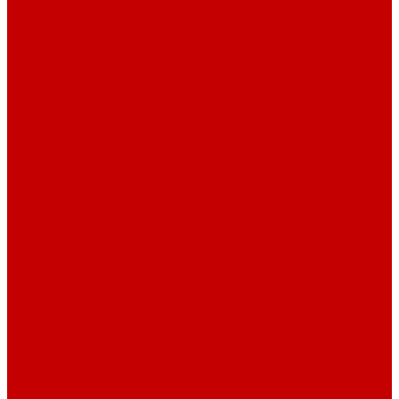
Шнур плоский
Шнур плоский 16 мм хлопок
Шнур плоский 10 мм хлопок
Пуговицы
Иглы
Полезные мелочи
Лента Нитепрошивная
Бейка
Лапки для швейных машин
Подарки и Сертификаты
ЛАМПАС
Дублерин
Молнии
Составники для одежды
КАНТ
Обувной шнур
Шнур круглый 100% ПЭ 120 см (парный)
Шнур плоский 100% ХБ 120 см (парный)
Нитки для шитья
Наконечники для шнуров
Пряжки
Нитки Промышленные
СПЕЦПРЕДЛОЖЕНИЯ
Отрезы
Кулирная гладь