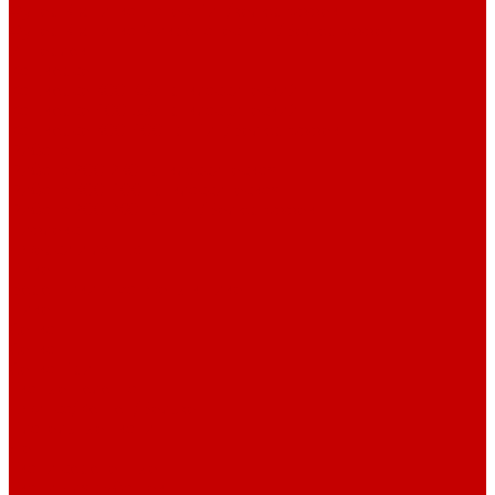
Футер 3-х нитка Начес Пич/велюр эффект
Футер 3-х нитка Микроначес Пич/Велюр эффект
Интерлок
Кашкорсе
Кашкорсе 300-350 гр. классический
Кашкорсе 400-550 гр. классический
Кашкорсе 300-400 гр. Пич/Велюр эффект
Рибана
Рибана 200-230 гр. классическая
Рибана 300-400 гр. классическая
Рибана 200-260 гр. Пич/Велюр эффект
Бифлекс
Джерси и лапша
Пике
Воротники и манжеты к пике
Пике
Сетка
Сетка
Сетка Принт
Тканые полотна
Джинса/Коттон/Вельвет
Плательные ткани
Лён
Ткани сорочечные
Ткани для рубашек