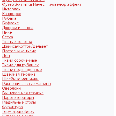
Футер 3-х нитка Начес Пич/велюр эффект
Интерлок
Кашкорсе
Рибана
Бифлекс
Джерси и лапша
Пике
Сетка
Тканые полотна
Джинса/Коттон/Вельвет
Плательные ткани
Лён
Ткани сорочечные
Ткани для рубашек
Ткани подкладочные
Швейная техника
Швейные машинки
Распошивальные машины
Оверлоки
Вышивальная техника
Парогенераторы
Гладильные столы
Фурнитура
Термотрансферы