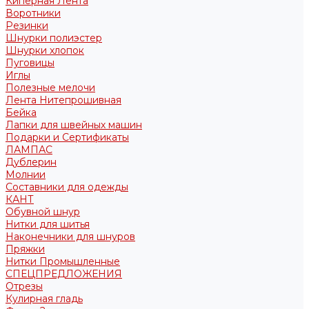
Киперная Лента
Воротники
Резинки
Шнурки полиэстер
Шнурки хлопок
Пуговицы
Иглы
Полезные мелочи
Лента Нитепрошивная
Бейка
Лапки для швейных машин
Подарки и Сертификаты
ЛАМПАС
Дублерин
Молнии
Составники для одежды
КАНТ
Обувной шнур
Нитки для шитья
Наконечники для шнуров
Пряжки
Нитки Промышленные
СПЕЦПРЕДЛОЖЕНИЯ
Отрезы
Кулирная гладь