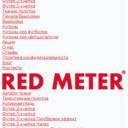
Футер 2-х нитка
Футер 3-х нитка
Тканые полотна
Лекала/Выкройки
Выкройки
Купоны
Купоны для футболок
Купоны для свитшота/худи
Акции
О нас
Отзывы
Политика конфиденциальности
Блог
Контакты
Каталог ткани
Трикотажные полотна
Кулирная гладь
Футер 2-х нитка
Футер 3-х нитка
Футер 3-х нитка Пич/Велюр эффект
Футер 3-х нитка Начес