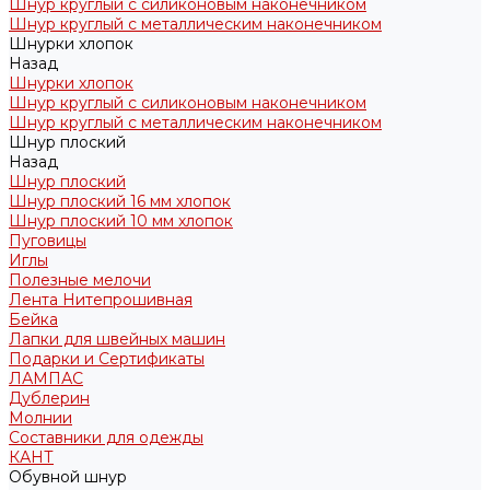
Шнур круглый с силиконовым наконечником
Шнур круглый с металлическим наконечником
Шнурки хлопок
Назад
Шнурки хлопок
Шнур круглый с силиконовым наконечником
Шнур круглый с металлическим наконечником
Шнур плоский
Назад
Шнур плоский
Шнур плоский 16 мм хлопок
Шнур плоский 10 мм хлопок
Пуговицы
Иглы
Полезные мелочи
Лента Нитепрошивная
Бейка
Лапки для швейных машин
Подарки и Сертификаты
ЛАМПАС
Дублерин
Молнии
Составники для одежды
КАНТ
Обувной шнур