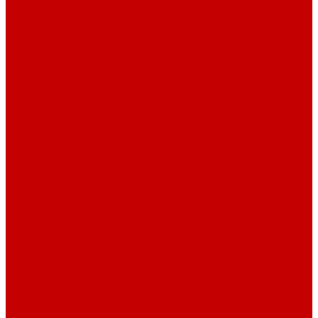
Футер 3-х нитка Пич/Велюр эффект
Футер 3-х нитка Начес
Футер 3-х нитка Начес Пич/велюр эффект
Интерлок
Кашкорсе
Рибана
Бифлекс
Джерси и лапша
Пике
Тканые полотна
Джинса/Коттон/Вельвет
Плательные ткани
Лён
Ткани сорочечные
Ткани для рубашек
Ткани подкладочные
Швейная техника
Швейные машинки
Распошивальные машины
Оверлоки
Вышивальная техника
Парогенераторы
Гладильные столы
Фурнитура
Термотрансферы