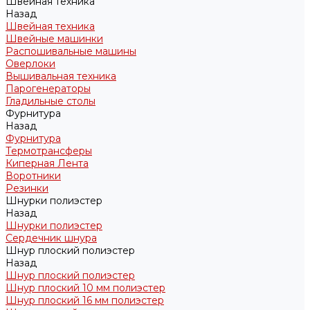
Швейная техника
Назад
Швейная техника
Швейные машинки
Распошивальные машины
Оверлоки
Вышивальная техника
Парогенераторы
Гладильные столы
Фурнитура
Назад
Фурнитура
Термотрансферы
Киперная Лента
Воротники
Резинки
Шнурки полиэстер
Назад
Шнурки полиэстер
Сердечник шнура
Шнур плоский полиэстер
Назад
Шнур плоский полиэстер
Шнур плоский 10 мм полиэстер
Шнур плоский 16 мм полиэстер