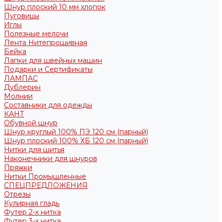
Шнур плоский 10 мм хлопок
Пуговицы
Иглы
Полезные мелочи
Лента Нитепрошивная
Бейка
Лапки для швейных машин
Подарки и Сертификаты
ЛАМПАС
Дублерин
Молнии
Составники для одежды
КАНТ
Обувной шнур
Шнур круглый 100% ПЭ 120 см (парный)
Шнур плоский 100% ХБ 120 см (парный)
Нитки для шитья
Наконечники для шнуров
Пряжки
Нитки Промышленные
СПЕЦПРЕДЛОЖЕНИЯ
Отрезы
Кулирная гладь
Футер 2-х нитка
Футер 3-х нитка