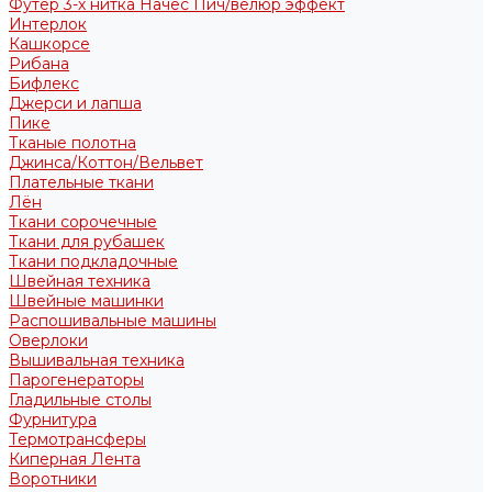
Футер 3-х нитка Начес Пич/велюр эффект
Интерлок
Кашкорсе
Рибана
Бифлекс
Джерси и лапша
Пике
Тканые полотна
Джинса/Коттон/Вельвет
Плательные ткани
Лён
Ткани сорочечные
Ткани для рубашек
Ткани подкладочные
Швейная техника
Швейные машинки
Распошивальные машины
Оверлоки
Вышивальная техника
Парогенераторы
Гладильные столы
Фурнитура
Термотрансферы
Киперная Лента
Воротники