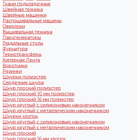
Ткани подкладочные
Швейная техника
Швейные машинки
Распошивальные машины
Оверлоки
Вышивальная техника
Парогенераторы
Гладильные столы
Фурнитура
Термотрансферы
Киперная Лента
Воротники
Резинки
Шнурки полиэстер
Сердечник шнура
Шнур плоский полиэстер
Шнур плоский 10 мм полиэстер
Шнур плоский 16 мм полиэстер
Шнур круглый с силиконовым наконечником
Шнур круглый с металлическим наконечником
Шнурки хлопок
Шнур круглый с силиконовым наконечником
Шнур круглый с металлическим наконечником
Шнур плоский
Шнур плоский 16 мм хлопок