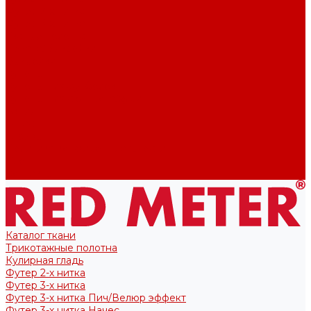
Футер 2-х нитка
Футер 3-х нитка
Тканые полотна
Лекала/Выкройки
Выкройки
Купоны
Купоны для футболок
Купоны для свитшота/худи
Акции
О нас
Отзывы
Политика конфиденциальности
Блог
Контакты
Каталог ткани
Трикотажные полотна
Кулирная гладь
Футер 2-х нитка
Футер 3-х нитка
Футер 3-х нитка Пич/Велюр эффект
Футер 3-х нитка Начес