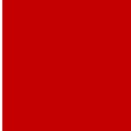
Тканые полотна
Джинса/Коттон/Вельвет
Плательные ткани
Лён
Ткани сорочечные
Ткани для рубашек
Ткани подкладочные
Швейная техника
Швейные машинки
Распошивальные машины
Оверлоки
Вышивальная техника
Парогенераторы
Гладильные столы
Фурнитура
Термотрансферы
Киперная Лента
Воротники
Резинки
Шнурки полиэстер
Шнурки хлопок
Пуговицы
Иглы
Полезные мелочи
Лента Нитепрошивная