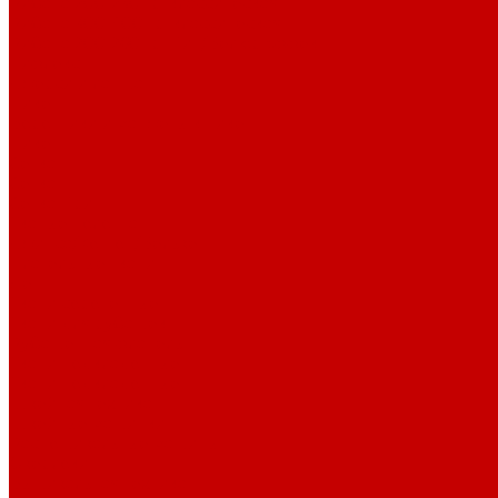
Рибана 200-230 гр. классическая
Рибана 300-400 гр. классическая
Рибана 200-260 гр. Пич/Велюр эффект
Бифлекс
Джерси и лапша
Пике
Воротники и манжеты к пике
Пике
Сетка
Сетка
Сетка Принт
Тканые полотна
Джинса/Коттон/Вельвет
Плательные ткани
Лён
Ткани сорочечные
Ткани для рубашек
Рубашечная фланель
Ткани подкладочные
Ткани подкладочные
Швейная техника
Швейные машинки
Распошивальные машины
Оверлоки
Вышивальная техника