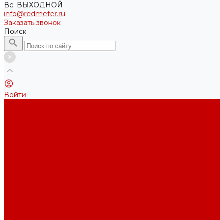
Вс: ВЫХОДНОЙ
info@redmeter.ru
Заказать звонок
Поиск
Войти
Каталог ткани
Трикотажные полотна
Кулирная гладь
Футер 2-х нитка
Футер 3-х нитка
Футер 3-х нитка Пич/Велюр эффект
Футер 3-х нитка Начес
Футер 3-х нитка Начес Пич/велюр эффект
Интерлок
Кашкорсе
Рибана
Бифлекс
Джерси и лапша
Пике