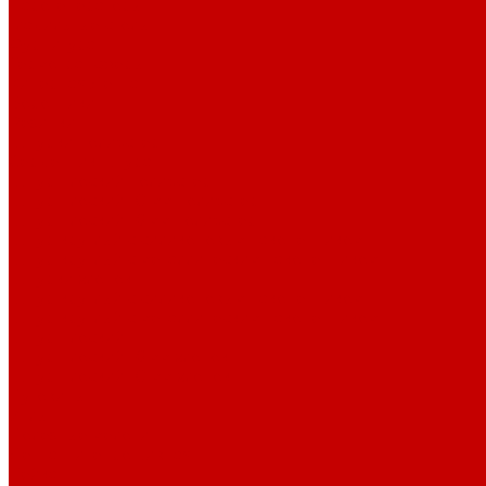
Парогенераторы
Гладильные столы
Фурнитура
Термотрансферы
Киперная Лента
Воротники
Резинки
Шнурки полиэстер
Сердечник шнура
Шнур плоский полиэстер
Шнур плоский 10 мм полиэстер
Шнур плоский 16 мм полиэстер
Шнур круглый с силиконовым наконечником
Шнур круглый с металлическим наконечником
Шнурки хлопок
Шнур круглый с силиконовым наконечником
Шнур круглый с металлическим наконечником
Шнур плоский
Шнур плоский 16 мм хлопок
Шнур плоский 10 мм хлопок
Пуговицы
Иглы
Полезные мелочи
Лента Нитепрошивная
Бейка