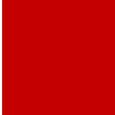
Парогенераторы
Гладильные столы
Фурнитура
Термотрансферы
Киперная Лента
Воротники
Резинки
Шнурки полиэстер
Сердечник шнура
Шнур плоский полиэстер
Шнур плоский 10 мм полиэстер
Шнур плоский 16 мм полиэстер
Шнур круглый с силиконовым наконечником
Шнур круглый с металлическим наконечником
Шнурки хлопок
Шнур круглый с силиконовым наконечником
Шнур круглый с металлическим наконечником
Шнур плоский
Шнур плоский 16 мм хлопок
Шнур плоский 10 мм хлопок
Пуговицы
Иглы
Полезные мелочи
Лента Нитепрошивная
Бейка