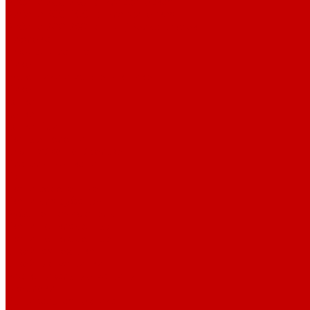
Рибана 200-230 гр. классическая
Рибана 300-400 гр. классическая
Рибана 200-260 гр. Пич/Велюр эффект
Бифлекс
Джерси и лапша
Пике
Воротники и манжеты к пике
Пике
Сетка
Сетка
Сетка Принт
Тканые полотна
Джинса/Коттон/Вельвет
Плательные ткани
Лён
Ткани сорочечные
Ткани для рубашек
Рубашечная фланель
Ткани подкладочные
Ткани подкладочные
Швейная техника
Швейные машинки
Распошивальные машины
Оверлоки
Вышивальная техника