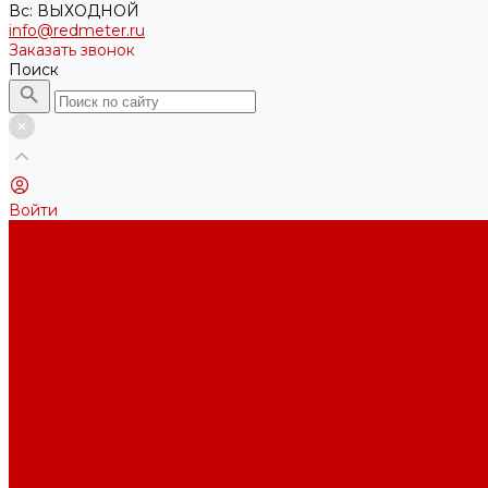
Вс: ВЫХОДНОЙ
info@redmeter.ru
Заказать звонок
Поиск
Войти
Каталог ткани
Трикотажные полотна
Кулирная гладь
Футер 2-х нитка
Футер 3-х нитка
Футер 3-х нитка Пич/Велюр эффект
Футер 3-х нитка Начес
Футер 3-х нитка Начес Пич/велюр эффект
Интерлок
Кашкорсе
Рибана
Бифлекс
Джерси и лапша
Пике