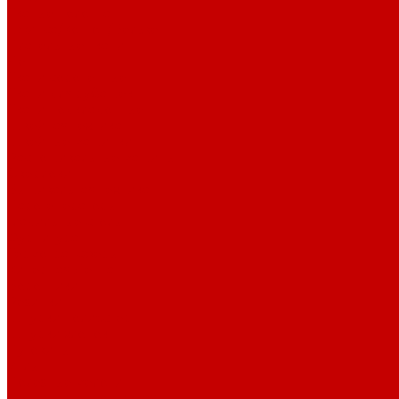
Тканые полотна
Джинса/Коттон/Вельвет
Плательные ткани
Лён
Ткани сорочечные
Ткани для рубашек
Ткани подкладочные
Швейная техника
Швейные машинки
Распошивальные машины
Оверлоки
Вышивальная техника
Парогенераторы
Гладильные столы
Фурнитура
Термотрансферы
Киперная Лента
Воротники
Резинки
Шнурки полиэстер
Шнурки хлопок
Пуговицы
Иглы
Полезные мелочи
Лента Нитепрошивная