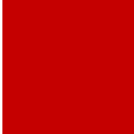
Кулирная гладь
Футер 2-х нитка
Футер 3-х нитка
Футер 3-х нитка Пич/Велюр эффект
Футер 3-х нитка Начес
Футер 3-х нитка Начес Пич/велюр эффект
Интерлок
Кашкорсе
Рибана
Бифлекс
Джерси и лапша
Пике
Тканые полотна
Джинса/Коттон/Вельвет
Плательные ткани
Лён
Ткани сорочечные
Ткани для рубашек
Ткани подкладочные
Швейная техника
Швейные машинки
Распошивальные машины
Оверлоки
Вышивальная техника