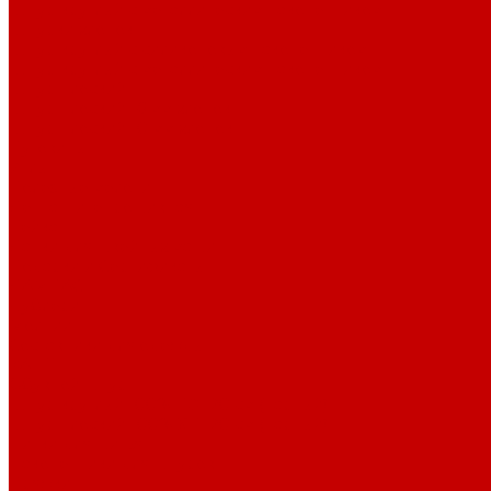
Шнур круглый с металлическим наконечником
Шнурки хлопок
Шнур круглый с силиконовым наконечником
Шнур круглый с металлическим наконечником
Шнур плоский
Шнур плоский 16 мм хлопок
Шнур плоский 10 мм хлопок
Пуговицы
Иглы
Полезные мелочи
Лента Нитепрошивная
Бейка
Лапки для швейных машин
Подарки и Сертификаты
ЛАМПАС
Дублерин
Молнии
Составники для одежды
КАНТ
Обувной шнур
Шнур круглый 100% ПЭ 120 см (парный)
Шнур плоский 100% ХБ 120 см (парный)
Нитки для шитья
Наконечники для шнуров
Пряжки