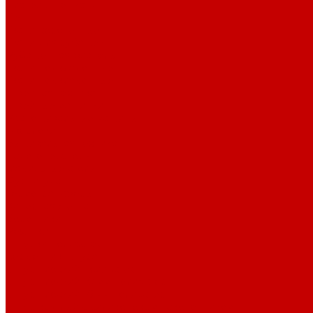
Плательные ткани
Лён
Ткани сорочечные
Ткани для рубашек
Рубашечная фланель
Ткани подкладочные
Ткани подкладочные
Швейная техника
Швейные машинки
Распошивальные машины
Оверлоки
Вышивальная техника
Парогенераторы
Гладильные столы
Фурнитура
Термотрансферы
Киперная Лента
Воротники
Резинки
Шнурки полиэстер
Сердечник шнура
Шнур плоский полиэстер
Шнур плоский 10 мм полиэстер
Шнур плоский 16 мм полиэстер
Шнур круглый с силиконовым наконечником