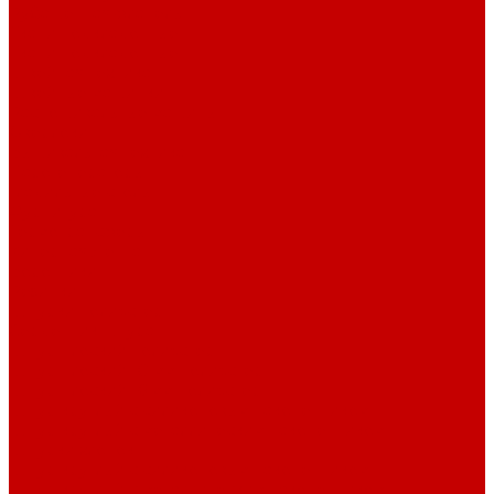
Рубашечная фланель
Ткани подкладочные
Ткани подкладочные
Швейная техника
Швейные машинки
Распошивальные машины
Оверлоки
Вышивальная техника
Парогенераторы
Гладильные столы
Фурнитура
Термотрансферы
Киперная Лента
Воротники
Резинки
Шнурки полиэстер
Сердечник шнура
Шнур плоский полиэстер
Шнур плоский 10 мм полиэстер
Шнур плоский 16 мм полиэстер
Шнур круглый с силиконовым наконечником
Шнур круглый с металлическим наконечником
Шнурки хлопок
Шнур круглый с силиконовым наконечником
Шнур круглый с металлическим наконечником