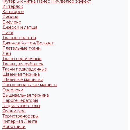
Футер 3-х нитка Начес Пич/велюр эффект
Интерлок
Кашкорсе
Рибана
Бифлекс
Джерси и лапша
Пике
Тканые полотна
Джинса/Коттон/Вельвет
Плательные ткани
Лён
Ткани сорочечные
Ткани для рубашек
Ткани подкладочные
Швейная техника
Швейные машинки
Распошивальные машины
Оверлоки
Вышивальная техника
Парогенераторы
Гладильные столы
Фурнитура
Термотрансферы
Киперная Лента
Воротники