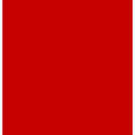
Футер 3-х нитка Начес Пич/велюр эффект
Футер 3-х нитка Микроначес Пич/Велюр эффект
Интерлок
Кашкорсе
Кашкорсе 300-350 гр. классический
Кашкорсе 400-550 гр. классический
Кашкорсе 300-400 гр. Пич/Велюр эффект
Рибана
Рибана 200-230 гр. классическая
Рибана 300-400 гр. классическая
Рибана 200-260 гр. Пич/Велюр эффект
Бифлекс
Джерси и лапша
Пике
Воротники и манжеты к пике
Пике
Сетка
Сетка
Сетка Принт
Тканые полотна
Джинса/Коттон/Вельвет
Плательные ткани
Лён
Ткани сорочечные
Ткани для рубашек