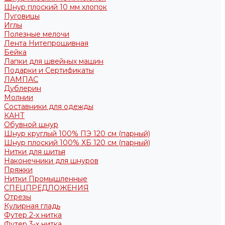
Шнур плоский 10 мм хлопок
Пуговицы
Иглы
Полезные мелочи
Лента Нитепрошивная
Бейка
Лапки для швейных машин
Подарки и Сертификаты
ЛАМПАС
Дублерин
Молнии
Составники для одежды
КАНТ
Обувной шнур
Шнур круглый 100% ПЭ 120 см (парный)
Шнур плоский 100% ХБ 120 см (парный)
Нитки для шитья
Наконечники для шнуров
Пряжки
Нитки Промышленные
СПЕЦПРЕДЛОЖЕНИЯ
Отрезы
Кулирная гладь
Футер 2-х нитка
Футер 3-х нитка