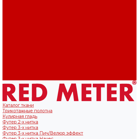
Футер 2-х нитка
Футер 3-х нитка
Тканые полотна
Лекала/Выкройки
Выкройки
Купоны
Купоны для футболок
Купоны для свитшота/худи
Акции
О нас
Отзывы
Политика конфиденциальности
Блог
Контакты
Каталог ткани
Трикотажные полотна
Кулирная гладь
Футер 2-х нитка
Футер 3-х нитка
Футер 3-х нитка Пич/Велюр эффект
Футер 3-х нитка Начес