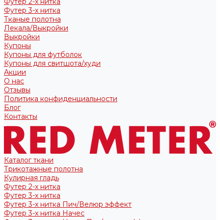
Футер 2-х нитка
Футер 3-х нитка
Тканые полотна
Лекала/Выкройки
Выкройки
Купоны
Купоны для футболок
Купоны для свитшота/худи
Акции
О нас
Отзывы
Политика конфиденциальности
Блог
Контакты
Каталог ткани
Трикотажные полотна
Кулирная гладь
Футер 2-х нитка
Футер 3-х нитка
Футер 3-х нитка Пич/Велюр эффект
Футер 3-х нитка Начес