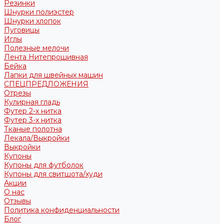
Резинки
Шнурки полиэстер
Шнурки хлопок
Пуговицы
Иглы
Полезные мелочи
Лента Нитепрошивная
Бейка
Лапки для швейных машин
СПЕЦПРЕДЛОЖЕНИЯ
Отрезы
Кулирная гладь
Футер 2-х нитка
Футер 3-х нитка
Тканые полотна
Лекала/Выкройки
Выкройки
Купоны
Купоны для футболок
Купоны для свитшота/худи
Акции
О нас
Отзывы
Политика конфиденциальности
Блог