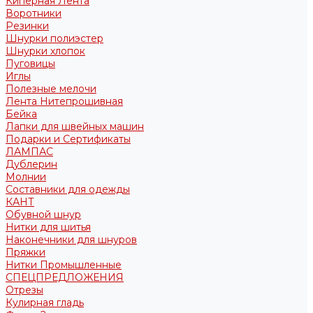
Киперная Лента
Воротники
Резинки
Шнурки полиэстер
Шнурки хлопок
Пуговицы
Иглы
Полезные мелочи
Лента Нитепрошивная
Бейка
Лапки для швейных машин
Подарки и Сертификаты
ЛАМПАС
Дублерин
Молнии
Составники для одежды
КАНТ
Обувной шнур
Нитки для шитья
Наконечники для шнуров
Пряжки
Нитки Промышленные
СПЕЦПРЕДЛОЖЕНИЯ
Отрезы
Кулирная гладь