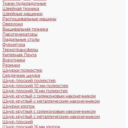
Ткани подкладочные
Швейная техника
Швейные машинки
Распошивальные машины
Оверлоки
Вышивальная техника
Парогенераторы
Гладильные столы
Фурнитура
Термотрансферы
Киперная Лента
Воротники
Резинки
Шнурки полиэстер
Сердечник шнура
Шнур плоский полиэстер
Шнур плоский 10 мм полиэстер
Шнур плоский 16 мм полиэстер
Шнур круглый с силиконовым наконечником
Шнур круглый с металлическим наконечником
Шнурки хлопок
Шнур круглый с силиконовым наконечником
Шнур круглый с металлическим наконечником
Шнур плоский
Шнур плоский 16 мм хлопок