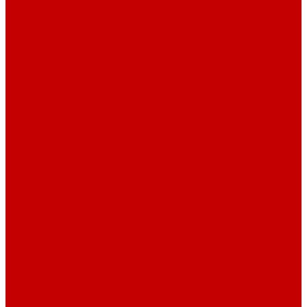
Футер 3-х нитка Пич/Велюр эффект
Футер 3-х нитка Начес
Футер 3-х нитка Начес Пич/велюр эффект
Интерлок
Кашкорсе
Рибана
Бифлекс
Джерси и лапша
Пике
Тканые полотна
Джинса/Коттон/Вельвет
Плательные ткани
Лён
Ткани сорочечные
Ткани для рубашек
Ткани подкладочные
Швейная техника
Швейные машинки
Распошивальные машины
Оверлоки
Вышивальная техника
Парогенераторы
Гладильные столы
Фурнитура
Термотрансферы