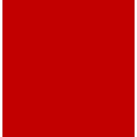
Шнур плоский
Шнур плоский 16 мм хлопок
Шнур плоский 10 мм хлопок
Пуговицы
Иглы
Полезные мелочи
Лента Нитепрошивная
Бейка
Лапки для швейных машин
Подарки и Сертификаты
ЛАМПАС
Дублерин
Молнии
Составники для одежды
КАНТ
Обувной шнур
Шнур круглый 100% ПЭ 120 см (парный)
Шнур плоский 100% ХБ 120 см (парный)
Нитки для шитья
Наконечники для шнуров
Пряжки
Нитки Промышленные
СПЕЦПРЕДЛОЖЕНИЯ
Отрезы
Кулирная гладь