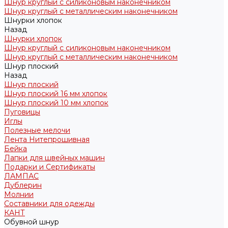
Шнур круглый с силиконовым наконечником
Шнур круглый с металлическим наконечником
Шнурки хлопок
Назад
Шнурки хлопок
Шнур круглый с силиконовым наконечником
Шнур круглый с металлическим наконечником
Шнур плоский
Назад
Шнур плоский
Шнур плоский 16 мм хлопок
Шнур плоский 10 мм хлопок
Пуговицы
Иглы
Полезные мелочи
Лента Нитепрошивная
Бейка
Лапки для швейных машин
Подарки и Сертификаты
ЛАМПАС
Дублерин
Молнии
Составники для одежды
КАНТ
Обувной шнур