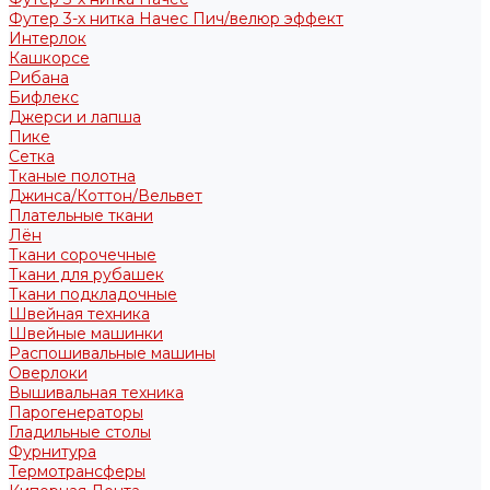
Футер 3-х нитка Начес Пич/велюр эффект
Интерлок
Кашкорсе
Рибана
Бифлекс
Джерси и лапша
Пике
Сетка
Тканые полотна
Джинса/Коттон/Вельвет
Плательные ткани
Лён
Ткани сорочечные
Ткани для рубашек
Ткани подкладочные
Швейная техника
Швейные машинки
Распошивальные машины
Оверлоки
Вышивальная техника
Парогенераторы
Гладильные столы
Фурнитура
Термотрансферы