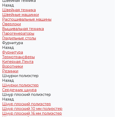
Швейная техника
Назад
Швейная техника
Швейные машинки
Распошивальные машины
Оверлоки
Вышивальная техника
Парогенераторы
Гладильные столы
Фурнитура
Назад
Фурнитура
Термотрансферы
Киперная Лента
Воротники
Резинки
Шнурки полиэстер
Назад
Шнурки полиэстер
Сердечник шнура
Шнур плоский полиэстер
Назад
Шнур плоский полиэстер
Шнур плоский 10 мм полиэстер
Шнур плоский 16 мм полиэстер