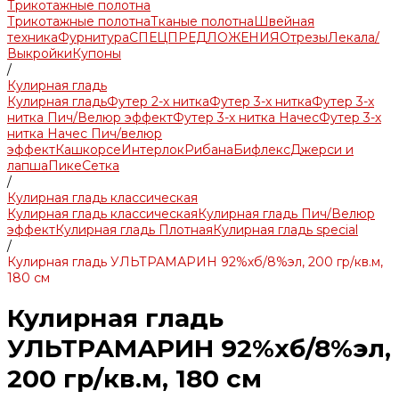
Трикотажные полотна
Трикотажные полотна
Тканые полотна
Швейная
техника
Фурнитура
СПЕЦПРЕДЛОЖЕНИЯ
Отрезы
Лекала/
Выкройки
Купоны
/
Кулирная гладь
Кулирная гладь
Футер 2-х нитка
Футер 3-х нитка
Футер 3-х
нитка Пич/Велюр эффект
Футер 3-х нитка Начес
Футер 3-х
нитка Начес Пич/велюр
эффект
Кашкорсе
Интерлок
Рибана
Бифлекс
Джерси и
лапша
Пике
Сетка
/
Кулирная гладь классическая
Кулирная гладь классическая
Кулирная гладь Пич/Велюр
эффект
Кулирная гладь Плотная
Кулирная гладь special
/
Кулирная гладь УЛЬТРАМАРИН 92%хб/8%эл, 200 гр/кв.м,
180 см
Кулирная гладь
УЛЬТРАМАРИН 92%хб/8%эл,
200 гр/кв.м, 180 см