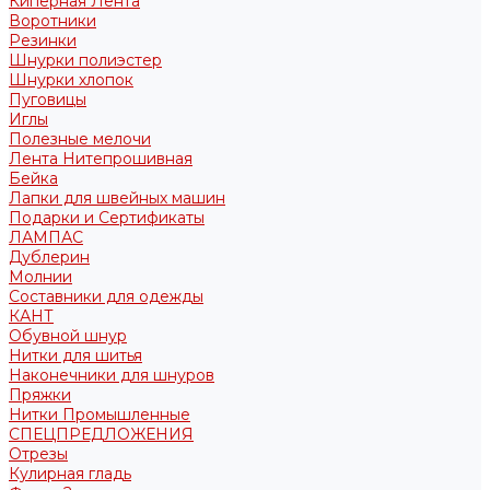
Киперная Лента
Воротники
Резинки
Шнурки полиэстер
Шнурки хлопок
Пуговицы
Иглы
Полезные мелочи
Лента Нитепрошивная
Бейка
Лапки для швейных машин
Подарки и Сертификаты
ЛАМПАС
Дублерин
Молнии
Составники для одежды
КАНТ
Обувной шнур
Нитки для шитья
Наконечники для шнуров
Пряжки
Нитки Промышленные
СПЕЦПРЕДЛОЖЕНИЯ
Отрезы
Кулирная гладь