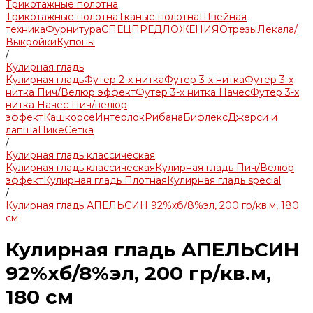
Трикотажные полотна
Трикотажные полотна
Тканые полотна
Швейная
техника
Фурнитура
СПЕЦПРЕДЛОЖЕНИЯ
Отрезы
Лекала/
Выкройки
Купоны
/
Кулирная гладь
Кулирная гладь
Футер 2-х нитка
Футер 3-х нитка
Футер 3-х
нитка Пич/Велюр эффект
Футер 3-х нитка Начес
Футер 3-х
нитка Начес Пич/велюр
эффект
Кашкорсе
Интерлок
Рибана
Бифлекс
Джерси и
лапша
Пике
Сетка
/
Кулирная гладь классическая
Кулирная гладь классическая
Кулирная гладь Пич/Велюр
эффект
Кулирная гладь Плотная
Кулирная гладь special
/
Кулирная гладь АПЕЛЬСИН 92%хб/8%эл, 200 гр/кв.м, 180
см
Кулирная гладь АПЕЛЬСИН
92%хб/8%эл, 200 гр/кв.м,
180 см