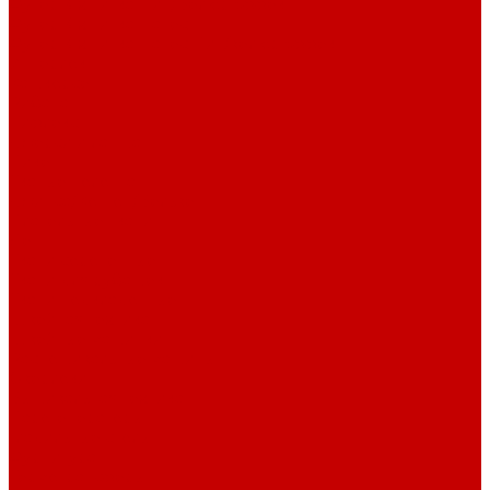
Футер 3-х нитка Пич/Велюр эффект
Футер 3-х нитка Начес
Футер 3-х нитка Начес Пич/велюр эффект
Интерлок
Кашкорсе
Рибана
Бифлекс
Джерси и лапша
Пике
Тканые полотна
Джинса/Коттон/Вельвет
Плательные ткани
Лён
Ткани сорочечные
Ткани для рубашек
Ткани подкладочные
Швейная техника
Швейные машинки
Распошивальные машины
Оверлоки
Вышивальная техника
Парогенераторы
Гладильные столы
Фурнитура
Термотрансферы