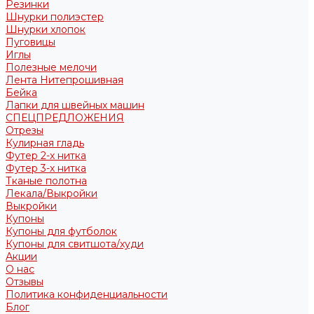
Резинки
Шнурки полиэстер
Шнурки хлопок
Пуговицы
Иглы
Полезные мелочи
Лента Нитепрошивная
Бейка
Лапки для швейных машин
СПЕЦПРЕДЛОЖЕНИЯ
Отрезы
Кулирная гладь
Футер 2-х нитка
Футер 3-х нитка
Тканые полотна
Лекала/Выкройки
Выкройки
Купоны
Купоны для футболок
Купоны для свитшота/худи
Акции
О нас
Отзывы
Политика конфиденциальности
Блог