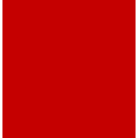
Рубашечная фланель
Ткани подкладочные
Ткани подкладочные
Швейная техника
Швейные машинки
Распошивальные машины
Оверлоки
Вышивальная техника
Парогенераторы
Гладильные столы
Фурнитура
Термотрансферы
Киперная Лента
Воротники
Резинки
Шнурки полиэстер
Сердечник шнура
Шнур плоский полиэстер
Шнур плоский 10 мм полиэстер
Шнур плоский 16 мм полиэстер
Шнур круглый с силиконовым наконечником
Шнур круглый с металлическим наконечником
Шнурки хлопок
Шнур круглый с силиконовым наконечником
Шнур круглый с металлическим наконечником