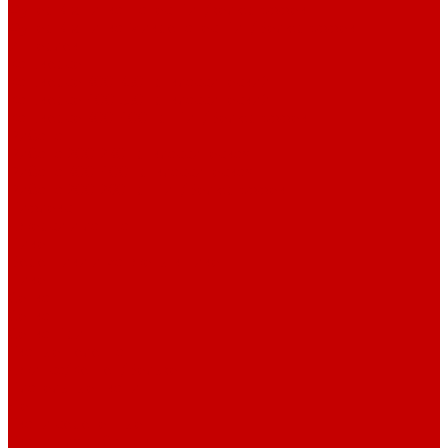
Футер 3-х нитка Начес Пич/велюр эффект
Футер 3-х нитка Микроначес Пич/Велюр эффект
Интерлок
Кашкорсе
Кашкорсе 300-350 гр. классический
Кашкорсе 400-550 гр. классический
Кашкорсе 300-400 гр. Пич/Велюр эффект
Рибана
Рибана 200-230 гр. классическая
Рибана 300-400 гр. классическая
Рибана 200-260 гр. Пич/Велюр эффект
Бифлекс
Джерси и лапша
Пике
Воротники и манжеты к пике
Пике
Сетка
Сетка
Сетка Принт
Тканые полотна
Джинса/Коттон/Вельвет
Плательные ткани
Лён
Ткани сорочечные
Ткани для рубашек