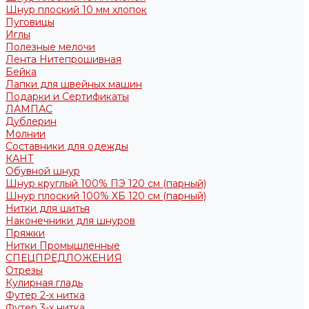
Шнур плоский 10 мм хлопок
Пуговицы
Иглы
Полезные мелочи
Лента Нитепрошивная
Бейка
Лапки для швейных машин
Подарки и Сертификаты
ЛАМПАС
Дублерин
Молнии
Составники для одежды
КАНТ
Обувной шнур
Шнур круглый 100% ПЭ 120 см (парный)
Шнур плоский 100% ХБ 120 см (парный)
Нитки для шитья
Наконечники для шнуров
Пряжки
Нитки Промышленные
СПЕЦПРЕДЛОЖЕНИЯ
Отрезы
Кулирная гладь
Футер 2-х нитка
Футер 3-х нитка