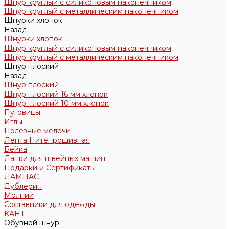
Шнур круглый с силиконовым наконечником
Шнур круглый с металлическим наконечником
Шнурки хлопок
Назад
Шнурки хлопок
Шнур круглый с силиконовым наконечником
Шнур круглый с металлическим наконечником
Шнур плоский
Назад
Шнур плоский
Шнур плоский 16 мм хлопок
Шнур плоский 10 мм хлопок
Пуговицы
Иглы
Полезные мелочи
Лента Нитепрошивная
Бейка
Лапки для швейных машин
Подарки и Сертификаты
ЛАМПАС
Дублерин
Молнии
Составники для одежды
КАНТ
Обувной шнур