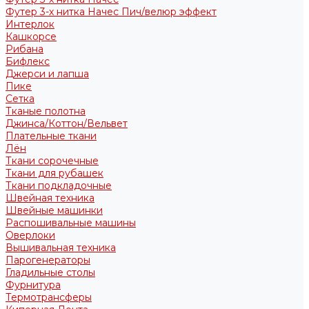
Футер 3-х нитка Начес Пич/велюр эффект
Интерлок
Кашкорсе
Рибана
Бифлекс
Джерси и лапша
Пике
Сетка
Тканые полотна
Джинса/Коттон/Вельвет
Плательные ткани
Лён
Ткани сорочечные
Ткани для рубашек
Ткани подкладочные
Швейная техника
Швейные машинки
Распошивальные машины
Оверлоки
Вышивальная техника
Парогенераторы
Гладильные столы
Фурнитура
Термотрансферы