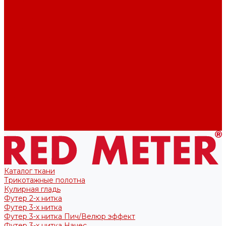
Футер 2-х нитка
Футер 3-х нитка
Тканые полотна
Лекала/Выкройки
Выкройки
Купоны
Купоны для футболок
Купоны для свитшота/худи
Акции
О нас
Отзывы
Политика конфиденциальности
Блог
Контакты
Каталог ткани
Трикотажные полотна
Кулирная гладь
Футер 2-х нитка
Футер 3-х нитка
Футер 3-х нитка Пич/Велюр эффект
Футер 3-х нитка Начес