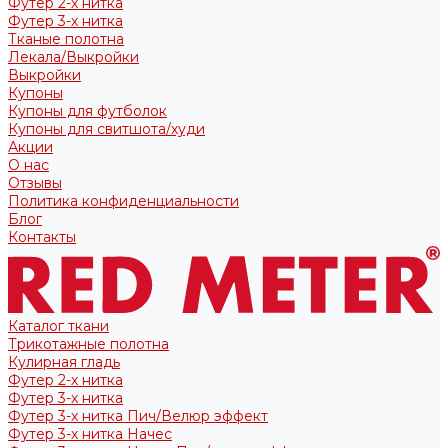
Футер 2-х нитка
Футер 3-х нитка
Тканые полотна
Лекала/Выкройки
Выкройки
Купоны
Купоны для футболок
Купоны для свитшота/худи
Акции
О нас
Отзывы
Политика конфиденциальности
Блог
Контакты
Каталог ткани
Трикотажные полотна
Кулирная гладь
Футер 2-х нитка
Футер 3-х нитка
Футер 3-х нитка Пич/Велюр эффект
Футер 3-х нитка Начес