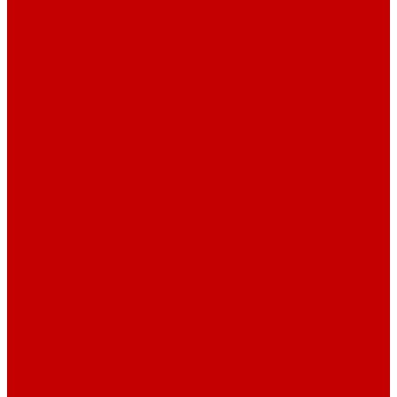
Шнур плоский
Шнур плоский 16 мм хлопок
Шнур плоский 10 мм хлопок
Пуговицы
Иглы
Полезные мелочи
Лента Нитепрошивная
Бейка
Лапки для швейных машин
Подарки и Сертификаты
ЛАМПАС
Дублерин
Молнии
Составники для одежды
КАНТ
Обувной шнур
Шнур круглый 100% ПЭ 120 см (парный)
Шнур плоский 100% ХБ 120 см (парный)
Нитки для шитья
Наконечники для шнуров
Пряжки
Нитки Промышленные
СПЕЦПРЕДЛОЖЕНИЯ
Отрезы
Кулирная гладь