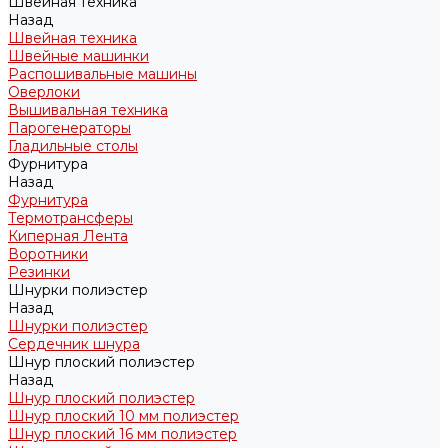
Швейная техника
Назад
Швейная техника
Швейные машинки
Распошивальные машины
Оверлоки
Вышивальная техника
Парогенераторы
Гладильные столы
Фурнитура
Назад
Фурнитура
Термотрансферы
Киперная Лента
Воротники
Резинки
Шнурки полиэстер
Назад
Шнурки полиэстер
Сердечник шнура
Шнур плоский полиэстер
Назад
Шнур плоский полиэстер
Шнур плоский 10 мм полиэстер
Шнур плоский 16 мм полиэстер