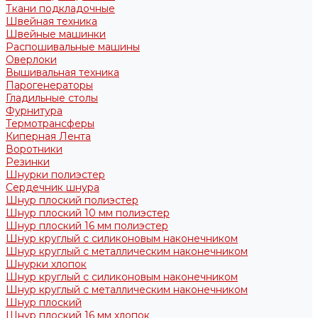
Ткани подкладочные
Швейная техника
Швейные машинки
Распошивальные машины
Оверлоки
Вышивальная техника
Парогенераторы
Гладильные столы
Фурнитура
Термотрансферы
Киперная Лента
Воротники
Резинки
Шнурки полиэстер
Сердечник шнура
Шнур плоский полиэстер
Шнур плоский 10 мм полиэстер
Шнур плоский 16 мм полиэстер
Шнур круглый с силиконовым наконечником
Шнур круглый с металлическим наконечником
Шнурки хлопок
Шнур круглый с силиконовым наконечником
Шнур круглый с металлическим наконечником
Шнур плоский
Шнур плоский 16 мм хлопок