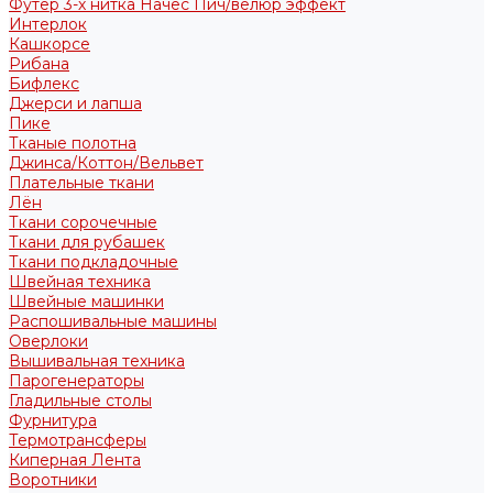
Футер 3-х нитка Начес Пич/велюр эффект
Интерлок
Кашкорсе
Рибана
Бифлекс
Джерси и лапша
Пике
Тканые полотна
Джинса/Коттон/Вельвет
Плательные ткани
Лён
Ткани сорочечные
Ткани для рубашек
Ткани подкладочные
Швейная техника
Швейные машинки
Распошивальные машины
Оверлоки
Вышивальная техника
Парогенераторы
Гладильные столы
Фурнитура
Термотрансферы
Киперная Лента
Воротники