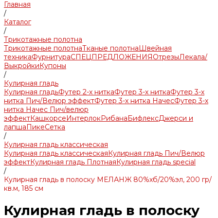
Главная
/
Каталог
/
Трикотажные полотна
Трикотажные полотна
Тканые полотна
Швейная
техника
Фурнитура
СПЕЦПРЕДЛОЖЕНИЯ
Отрезы
Лекала/
Выкройки
Купоны
/
Кулирная гладь
Кулирная гладь
Футер 2-х нитка
Футер 3-х нитка
Футер 3-х
нитка Пич/Велюр эффект
Футер 3-х нитка Начес
Футер 3-х
нитка Начес Пич/велюр
эффект
Кашкорсе
Интерлок
Рибана
Бифлекс
Джерси и
лапша
Пике
Сетка
/
Кулирная гладь классическая
Кулирная гладь классическая
Кулирная гладь Пич/Велюр
эффект
Кулирная гладь Плотная
Кулирная гладь special
/
Кулирная гладь в полоску МЕЛАНЖ 80%хб/20%эл, 200 гр/
кв.м, 185 см
Кулирная гладь в полоску