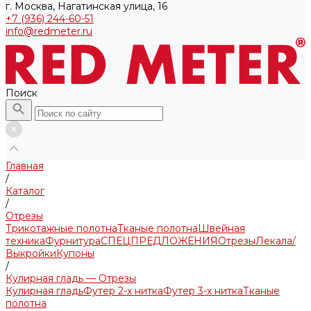
г. Москва, Нагатинская улица, 16
+7 (936) 244-60-51
info@redmeter.ru
Поиск
Главная
/
Каталог
/
Отрезы
Трикотажные полотна
Тканые полотна
Швейная
техника
Фурнитура
СПЕЦПРЕДЛОЖЕНИЯ
Отрезы
Лекала/
Выкройки
Купоны
/
Кулирная гладь — Отрезы
Кулирная гладь
Футер 2-х нитка
Футер 3-х нитка
Тканые
полотна