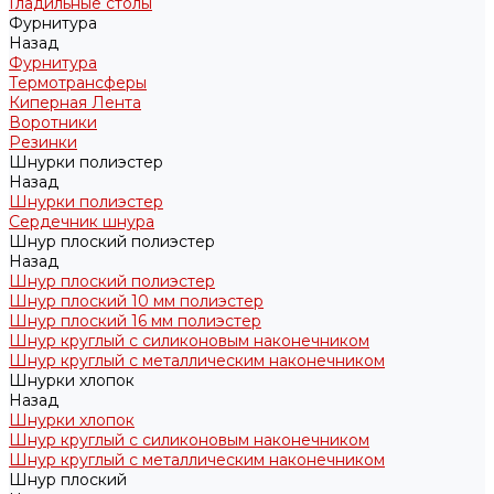
Гладильные столы
Фурнитура
Назад
Фурнитура
Термотрансферы
Киперная Лента
Воротники
Резинки
Шнурки полиэстер
Назад
Шнурки полиэстер
Сердечник шнура
Шнур плоский полиэстер
Назад
Шнур плоский полиэстер
Шнур плоский 10 мм полиэстер
Шнур плоский 16 мм полиэстер
Шнур круглый с силиконовым наконечником
Шнур круглый с металлическим наконечником
Шнурки хлопок
Назад
Шнурки хлопок
Шнур круглый с силиконовым наконечником
Шнур круглый с металлическим наконечником
Шнур плоский