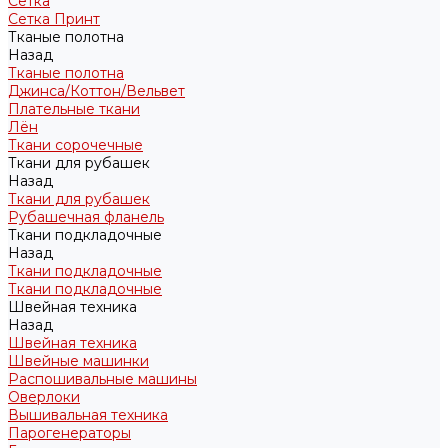
Сетка
Сетка Принт
Тканые полотна
Назад
Тканые полотна
Джинса/Коттон/Вельвет
Плательные ткани
Лён
Ткани сорочечные
Ткани для рубашек
Назад
Ткани для рубашек
Рубашечная фланель
Ткани подкладочные
Назад
Ткани подкладочные
Ткани подкладочные
Швейная техника
Назад
Швейная техника
Швейные машинки
Распошивальные машины
Оверлоки
Вышивальная техника
Парогенераторы