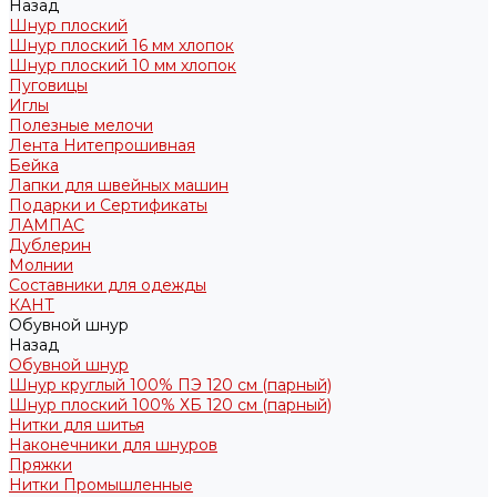
Назад
Шнур плоский
Шнур плоский 16 мм хлопок
Шнур плоский 10 мм хлопок
Пуговицы
Иглы
Полезные мелочи
Лента Нитепрошивная
Бейка
Лапки для швейных машин
Подарки и Сертификаты
ЛАМПАС
Дублерин
Молнии
Составники для одежды
КАНТ
Обувной шнур
Назад
Обувной шнур
Шнур круглый 100% ПЭ 120 см (парный)
Шнур плоский 100% ХБ 120 см (парный)
Нитки для шитья
Наконечники для шнуров
Пряжки
Нитки Промышленные