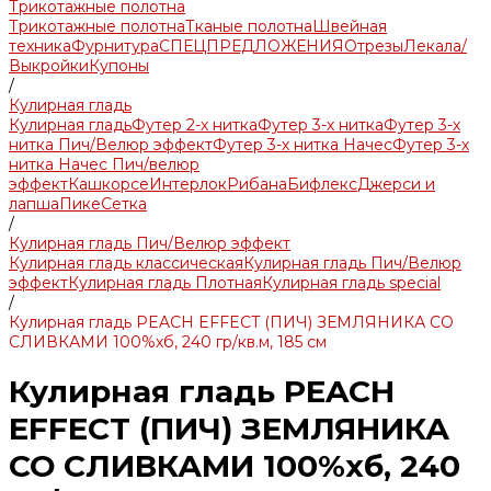
Трикотажные полотна
Трикотажные полотна
Тканые полотна
Швейная
техника
Фурнитура
СПЕЦПРЕДЛОЖЕНИЯ
Отрезы
Лекала/
Выкройки
Купоны
/
Кулирная гладь
Кулирная гладь
Футер 2-х нитка
Футер 3-х нитка
Футер 3-х
нитка Пич/Велюр эффект
Футер 3-х нитка Начес
Футер 3-х
нитка Начес Пич/велюр
эффект
Кашкорсе
Интерлок
Рибана
Бифлекс
Джерси и
лапша
Пике
Сетка
/
Кулирная гладь Пич/Велюр эффект
Кулирная гладь классическая
Кулирная гладь Пич/Велюр
эффект
Кулирная гладь Плотная
Кулирная гладь special
/
Кулирная гладь PEACH EFFECT (ПИЧ) ЗЕМЛЯНИКА СО
СЛИВКАМИ 100%хб, 240 гр/кв.м, 185 см
Кулирная гладь PEACH
EFFECT (ПИЧ) ЗЕМЛЯНИКА
СО СЛИВКАМИ 100%хб, 240