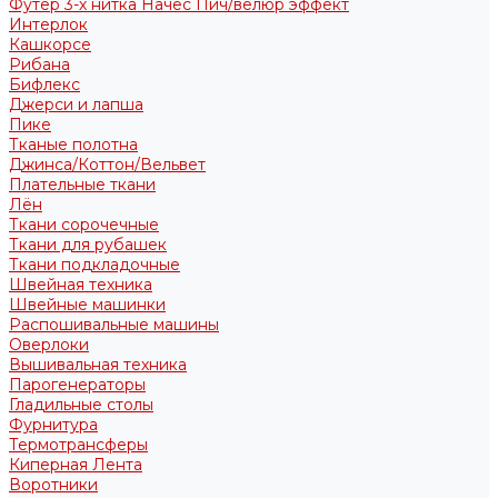
Футер 3-х нитка Начес Пич/велюр эффект
Интерлок
Кашкорсе
Рибана
Бифлекс
Джерси и лапша
Пике
Тканые полотна
Джинса/Коттон/Вельвет
Плательные ткани
Лён
Ткани сорочечные
Ткани для рубашек
Ткани подкладочные
Швейная техника
Швейные машинки
Распошивальные машины
Оверлоки
Вышивальная техника
Парогенераторы
Гладильные столы
Фурнитура
Термотрансферы
Киперная Лента
Воротники