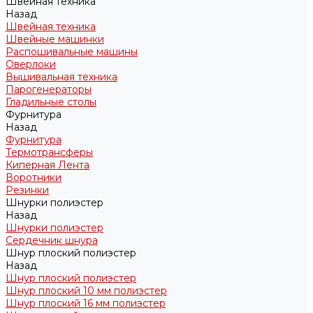
Швейная техника
Назад
Швейная техника
Швейные машинки
Распошивальные машины
Оверлоки
Вышивальная техника
Парогенераторы
Гладильные столы
Фурнитура
Назад
Фурнитура
Термотрансферы
Киперная Лента
Воротники
Резинки
Шнурки полиэстер
Назад
Шнурки полиэстер
Сердечник шнура
Шнур плоский полиэстер
Назад
Шнур плоский полиэстер
Шнур плоский 10 мм полиэстер
Шнур плоский 16 мм полиэстер