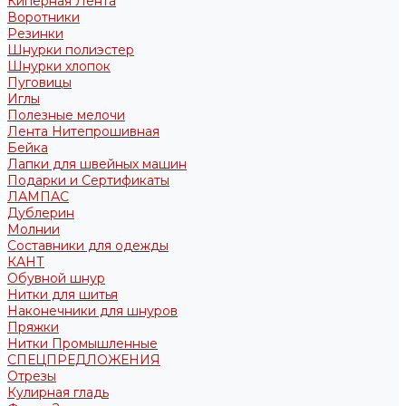
Киперная Лента
Воротники
Резинки
Шнурки полиэстер
Шнурки хлопок
Пуговицы
Иглы
Полезные мелочи
Лента Нитепрошивная
Бейка
Лапки для швейных машин
Подарки и Сертификаты
ЛАМПАС
Дублерин
Молнии
Составники для одежды
КАНТ
Обувной шнур
Нитки для шитья
Наконечники для шнуров
Пряжки
Нитки Промышленные
СПЕЦПРЕДЛОЖЕНИЯ
Отрезы
Кулирная гладь