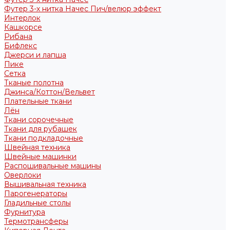
Футер 3-х нитка Начес Пич/велюр эффект
Интерлок
Кашкорсе
Рибана
Бифлекс
Джерси и лапша
Пике
Сетка
Тканые полотна
Джинса/Коттон/Вельвет
Плательные ткани
Лён
Ткани сорочечные
Ткани для рубашек
Ткани подкладочные
Швейная техника
Швейные машинки
Распошивальные машины
Оверлоки
Вышивальная техника
Парогенераторы
Гладильные столы
Фурнитура
Термотрансферы