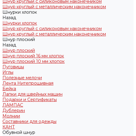
Шнур круглый с силиконовым наконечником
Шнур круглый с металлическим наконечником
Шнурки хлопок
Назад
Шнурки хлопок
Шнур круглый с силиконовым наконечником
Шнур круглый с металлическим наконечником
Шнур плоский
Назад
Шнур плоский
Шнур плоский 16 мм хлопок
Шнур плоский 10 мм хлопок
Пуговицы
Иглы
Полезные мелочи
Лента Нитепрошивная
Бейка
Лапки для швейных машин
Подарки и Сертификаты
ЛАМПАС
Дублерин
Молнии
Составники для одежды
КАНТ
Обувной шнур