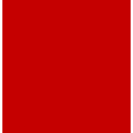
Футер 3-х нитка Начес Пич/велюр эффект
Футер 3-х нитка Микроначес Пич/Велюр эффект
Интерлок
Кашкорсе
Кашкорсе 300-350 гр. классический
Кашкорсе 400-550 гр. классический
Кашкорсе 300-400 гр. Пич/Велюр эффект
Рибана
Рибана 200-230 гр. классическая
Рибана 300-400 гр. классическая
Рибана 200-260 гр. Пич/Велюр эффект
Бифлекс
Джерси и лапша
Пике
Воротники и манжеты к пике
Пике
Сетка
Сетка
Сетка Принт
Тканые полотна
Джинса/Коттон/Вельвет
Плательные ткани
Лён
Ткани сорочечные
Ткани для рубашек