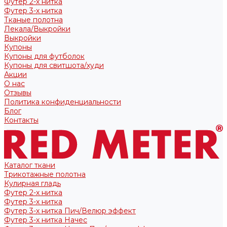
Футер 2-х нитка
Футер 3-х нитка
Тканые полотна
Лекала/Выкройки
Выкройки
Купоны
Купоны для футболок
Купоны для свитшота/худи
Акции
О нас
Отзывы
Политика конфиденциальности
Блог
Контакты
Каталог ткани
Трикотажные полотна
Кулирная гладь
Футер 2-х нитка
Футер 3-х нитка
Футер 3-х нитка Пич/Велюр эффект
Футер 3-х нитка Начес