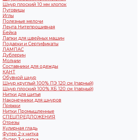
Шнур плоский 10 мм хлопок
Пуговицы
Иглы
Полезные мелочи
Лента Нитепрошивная
Бейка
Лапки для швейных машин
Подарки и Сертификаты
ЛАМПАС
Дублерин
Молнии
Составники для одежды
КАНТ
Обувной шнур
Шнур круглый 100% ПЭ 120 см (парный)
Шнур плоский 100% ХБ 120 см (парный)
Нитки для шитья
Наконечники для шнуров
Пряжки
Нитки Промышленные
СПЕЦПРЕДЛОЖЕНИЯ
Отрезы
Кулирная гладь
Футер 2-х нитка
Футер 3-х нитка