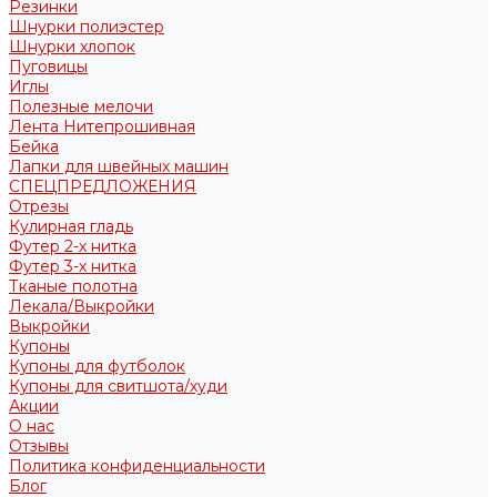
Резинки
Шнурки полиэстер
Шнурки хлопок
Пуговицы
Иглы
Полезные мелочи
Лента Нитепрошивная
Бейка
Лапки для швейных машин
СПЕЦПРЕДЛОЖЕНИЯ
Отрезы
Кулирная гладь
Футер 2-х нитка
Футер 3-х нитка
Тканые полотна
Лекала/Выкройки
Выкройки
Купоны
Купоны для футболок
Купоны для свитшота/худи
Акции
О нас
Отзывы
Политика конфиденциальности
Блог