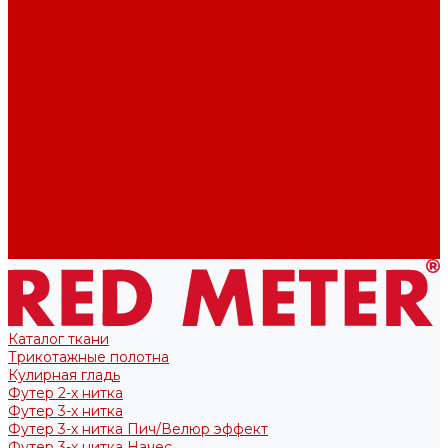
Футер 2-х нитка
Футер 3-х нитка
Тканые полотна
Лекала/Выкройки
Выкройки
Купоны
Купоны для футболок
Купоны для свитшота/худи
Акции
О нас
Отзывы
Политика конфиденциальности
Блог
Контакты
Каталог ткани
Трикотажные полотна
Кулирная гладь
Футер 2-х нитка
Футер 3-х нитка
Футер 3-х нитка Пич/Велюр эффект
Футер 3-х нитка Начес