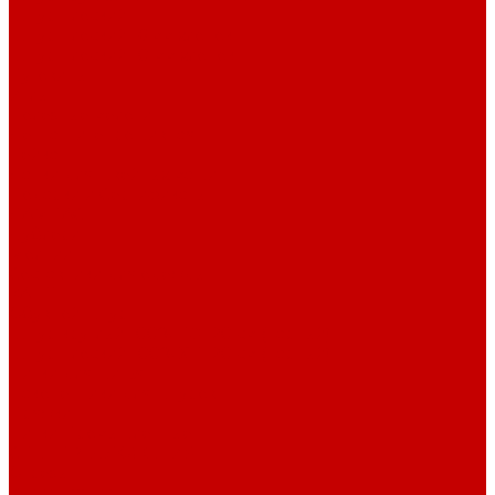
Шнур плоский
Шнур плоский 16 мм хлопок
Шнур плоский 10 мм хлопок
Пуговицы
Иглы
Полезные мелочи
Лента Нитепрошивная
Бейка
Лапки для швейных машин
Подарки и Сертификаты
ЛАМПАС
Дублерин
Молнии
Составники для одежды
КАНТ
Обувной шнур
Шнур круглый 100% ПЭ 120 см (парный)
Шнур плоский 100% ХБ 120 см (парный)
Нитки для шитья
Наконечники для шнуров
Пряжки
Нитки Промышленные
СПЕЦПРЕДЛОЖЕНИЯ
Отрезы
Кулирная гладь