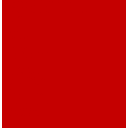
Футер 3-х нитка Пич/Велюр эффект
Футер 3-х нитка Начес
Футер 3-х нитка Начес Пич/велюр эффект
Интерлок
Кашкорсе
Рибана
Бифлекс
Джерси и лапша
Пике
Тканые полотна
Джинса/Коттон/Вельвет
Плательные ткани
Лён
Ткани сорочечные
Ткани для рубашек
Ткани подкладочные
Швейная техника
Швейные машинки
Распошивальные машины
Оверлоки
Вышивальная техника
Парогенераторы
Гладильные столы
Фурнитура
Термотрансферы