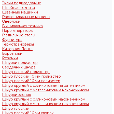
Ткани подкладочные
Швейная техника
Швейные машинки
Распошивальные машины
Оверлоки
Вышивальная техника
Парогенераторы
Гладильные столы
Фурнитура
Термотрансферы
Киперная Лента
Воротники
Резинки
Шнурки полиэстер
Сердечник шнура
Шнур плоский полиэстер
Шнур плоский 10 мм полиэстер
Шнур плоский 16 мм полиэстер
Шнур круглый с силиконовым наконечником
Шнур круглый с металлическим наконечником
Шнурки хлопок
Шнур круглый с силиконовым наконечником
Шнур круглый с металлическим наконечником
Шнур плоский
Шнур плоский 16 мм хлопок