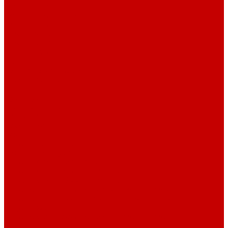
Рубашечная фланель
Ткани подкладочные
Ткани подкладочные
Швейная техника
Швейные машинки
Распошивальные машины
Оверлоки
Вышивальная техника
Парогенераторы
Гладильные столы
Фурнитура
Термотрансферы
Киперная Лента
Воротники
Резинки
Шнурки полиэстер
Сердечник шнура
Шнур плоский полиэстер
Шнур плоский 10 мм полиэстер
Шнур плоский 16 мм полиэстер
Шнур круглый с силиконовым наконечником
Шнур круглый с металлическим наконечником
Шнурки хлопок
Шнур круглый с силиконовым наконечником
Шнур круглый с металлическим наконечником