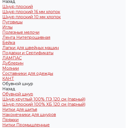
Назад
Шнур плоский
Шнур плоский 16 мм хлопок
Шнур плоский 10 мм хлопок
Пуговицы
Иглы
Полезные мелочи
Лента Нитепрошивная
Бейка
Лапки для швейных машин
Подарки и Сертификаты
ЛАМПАС
Дублерин
Молнии
Составники для одежды
КАНТ
Обувной шнур
Назад
Обувной шнур
Шнур круглый 100% ПЭ 120 см (парный)
Шнур плоский 100% ХБ 120 см (парный)
Нитки для шитья
Наконечники для шнуров
Пряжки
Нитки Промышленные