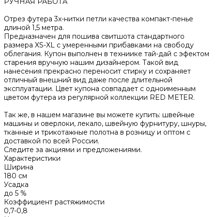
РУЧНАЯ РАБОТА
Отрез футера 3х-нитки петли качества компакт-пенье
длиной 1,5 метра.
Предназначен для пошива свитшота стандартного
размера XS-XL с умеренными прибавками на свободу
облегания. Купон выполнен в техниике тай-дай с эфектом
старения вручную нашим дизайнером. Такой вид
нанесения прекрасно переносит стирку и сохраняет
отличный внешний вид даже после длительной
эксплуатации. Цвет купона совпадает с одноименным
цветом футера из регулярной коллекции RED METER.
Так же, в нашем магазине вы можете купить: швейные
машины и оверлоки, лекало, швейную фурнитуру, шнуры,
тканные и трикотажные полотна в розницу и оптом с
доставкой по всей России.
Следите за акциями и предложениями.
Характеристики
Ширина
180 см
Усадка
до 5 %
Коэффициент растяжимости
0,7-0,8