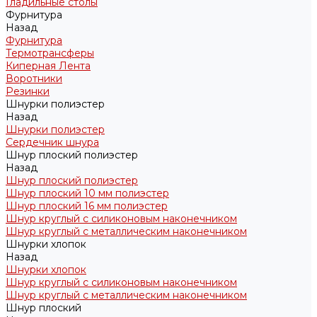
Гладильные столы
Фурнитура
Назад
Фурнитура
Термотрансферы
Киперная Лента
Воротники
Резинки
Шнурки полиэстер
Назад
Шнурки полиэстер
Сердечник шнура
Шнур плоский полиэстер
Назад
Шнур плоский полиэстер
Шнур плоский 10 мм полиэстер
Шнур плоский 16 мм полиэстер
Шнур круглый с силиконовым наконечником
Шнур круглый с металлическим наконечником
Шнурки хлопок
Назад
Шнурки хлопок
Шнур круглый с силиконовым наконечником
Шнур круглый с металлическим наконечником
Шнур плоский