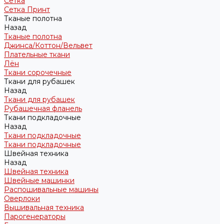
Сетка
Сетка Принт
Тканые полотна
Назад
Тканые полотна
Джинса/Коттон/Вельвет
Плательные ткани
Лён
Ткани сорочечные
Ткани для рубашек
Назад
Ткани для рубашек
Рубашечная фланель
Ткани подкладочные
Назад
Ткани подкладочные
Ткани подкладочные
Швейная техника
Назад
Швейная техника
Швейные машинки
Распошивальные машины
Оверлоки
Вышивальная техника
Парогенераторы