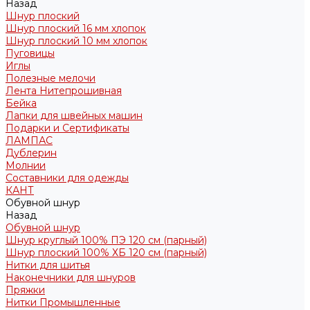
Назад
Шнур плоский
Шнур плоский 16 мм хлопок
Шнур плоский 10 мм хлопок
Пуговицы
Иглы
Полезные мелочи
Лента Нитепрошивная
Бейка
Лапки для швейных машин
Подарки и Сертификаты
ЛАМПАС
Дублерин
Молнии
Составники для одежды
КАНТ
Обувной шнур
Назад
Обувной шнур
Шнур круглый 100% ПЭ 120 см (парный)
Шнур плоский 100% ХБ 120 см (парный)
Нитки для шитья
Наконечники для шнуров
Пряжки
Нитки Промышленные