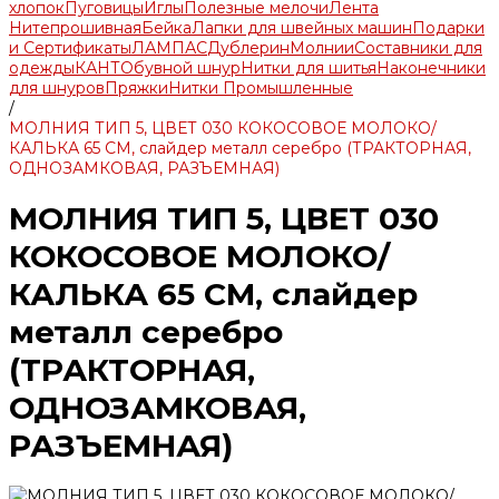
хлопок
Пуговицы
Иглы
Полезные мелочи
Лента
Нитепрошивная
Бейка
Лапки для швейных машин
Подарки
и Сертификаты
ЛАМПАС
Дублерин
Молнии
Составники для
одежды
КАНТ
Обувной шнур
Нитки для шитья
Наконечники
для шнуров
Пряжки
Нитки Промышленные
/
МОЛНИЯ ТИП 5, ЦВЕТ 030 КОКОСОВОЕ МОЛОКО/
КАЛЬКА 65 СМ, слайдер металл серебро (ТРАКТОРНАЯ,
ОДНОЗАМКОВАЯ, РАЗЪЕМНАЯ)
МОЛНИЯ ТИП 5, ЦВЕТ 030
КОКОСОВОЕ МОЛОКО/
КАЛЬКА 65 СМ, слайдер
металл серебро
(ТРАКТОРНАЯ,
ОДНОЗАМКОВАЯ,
РАЗЪЕМНАЯ)