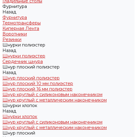
Гладильные столы
Фурнитура
Назад
Фурнитура
Термотрансферы
Киперная Лента
Воротники
Резинки
Шнурки полиэстер
Назад
Шнурки полиэстер
Сердечник шнура
Шнур плоский полиэстер
Назад
Шнур плоский полиэстер
Шнур плоский 10 мм полиэстер
Шнур плоский 16 мм полиэстер
Шнур круглый с силиконовым наконечником
Шнур круглый с металлическим наконечником
Шнурки хлопок
Назад
Шнурки хлопок
Шнур круглый с силиконовым наконечником
Шнур круглый с металлическим наконечником
Шнур плоский