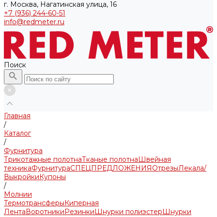
г. Москва, Нагатинская улица, 16
+7 (936) 244-60-51
info@redmeter.ru
Поиск
Главная
/
Каталог
/
Фурнитура
Трикотажные полотна
Тканые полотна
Швейная
техника
Фурнитура
СПЕЦПРЕДЛОЖЕНИЯ
Отрезы
Лекала/
Выкройки
Купоны
/
Молнии
Термотрансферы
Киперная
Лента
Воротники
Резинки
Шнурки полиэстер
Шнурки