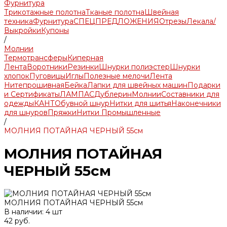
Фурнитура
Трикотажные полотна
Тканые полотна
Швейная
техника
Фурнитура
СПЕЦПРЕДЛОЖЕНИЯ
Отрезы
Лекала/
Выкройки
Купоны
/
Молнии
Термотрансферы
Киперная
Лента
Воротники
Резинки
Шнурки полиэстер
Шнурки
хлопок
Пуговицы
Иглы
Полезные мелочи
Лента
Нитепрошивная
Бейка
Лапки для швейных машин
Подарки
и Сертификаты
ЛАМПАС
Дублерин
Молнии
Составники для
одежды
КАНТ
Обувной шнур
Нитки для шитья
Наконечники
для шнуров
Пряжки
Нитки Промышленные
/
МОЛНИЯ ПОТАЙНАЯ ЧЕРНЫЙ 55см
МОЛНИЯ ПОТАЙНАЯ
ЧЕРНЫЙ 55см
МОЛНИЯ ПОТАЙНАЯ ЧЕРНЫЙ 55см
В наличии: 4 шт
42 руб.