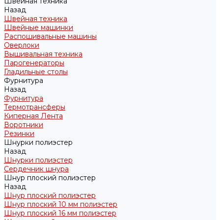
Швейная техника
Назад
Швейная техника
Швейные машинки
Распошивальные машины
Оверлоки
Вышивальная техника
Парогенераторы
Гладильные столы
Фурнитура
Назад
Фурнитура
Термотрансферы
Киперная Лента
Воротники
Резинки
Шнурки полиэстер
Назад
Шнурки полиэстер
Сердечник шнура
Шнур плоский полиэстер
Назад
Шнур плоский полиэстер
Шнур плоский 10 мм полиэстер
Шнур плоский 16 мм полиэстер