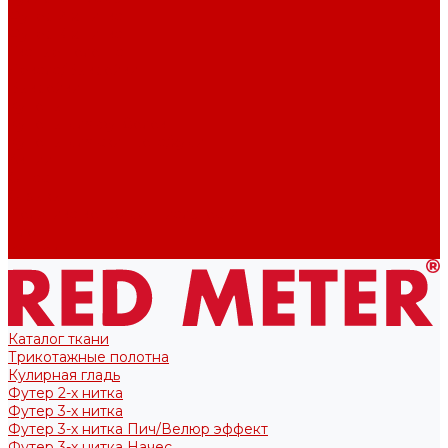
Футер 2-х нитка
Футер 3-х нитка
Тканые полотна
Лекала/Выкройки
Выкройки
Купоны
Купоны для футболок
Купоны для свитшота/худи
Акции
О нас
Отзывы
Политика конфиденциальности
Блог
Контакты
Каталог ткани
Трикотажные полотна
Кулирная гладь
Футер 2-х нитка
Футер 3-х нитка
Футер 3-х нитка Пич/Велюр эффект
Футер 3-х нитка Начес