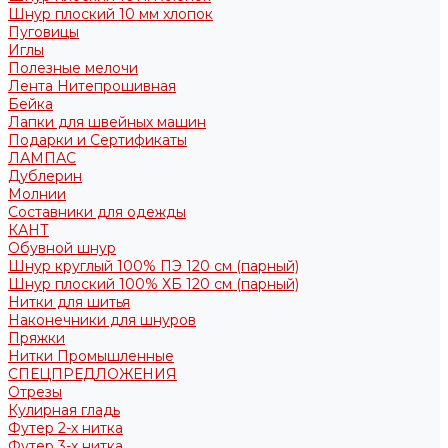
Шнур плоский 10 мм хлопок
Пуговицы
Иглы
Полезные мелочи
Лента Нитепрошивная
Бейка
Лапки для швейных машин
Подарки и Сертификаты
ЛАМПАС
Дублерин
Молнии
Составники для одежды
КАНТ
Обувной шнур
Шнур круглый 100% ПЭ 120 см (парный)
Шнур плоский 100% ХБ 120 см (парный)
Нитки для шитья
Наконечники для шнуров
Пряжки
Нитки Промышленные
СПЕЦПРЕДЛОЖЕНИЯ
Отрезы
Кулирная гладь
Футер 2-х нитка
Футер 3-х нитка