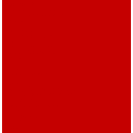
Шнур плоский
Шнур плоский 16 мм хлопок
Шнур плоский 10 мм хлопок
Пуговицы
Иглы
Полезные мелочи
Лента Нитепрошивная
Бейка
Лапки для швейных машин
Подарки и Сертификаты
ЛАМПАС
Дублерин
Молнии
Составники для одежды
КАНТ
Обувной шнур
Шнур круглый 100% ПЭ 120 см (парный)
Шнур плоский 100% ХБ 120 см (парный)
Нитки для шитья
Наконечники для шнуров
Пряжки
Нитки Промышленные
СПЕЦПРЕДЛОЖЕНИЯ
Отрезы
Кулирная гладь