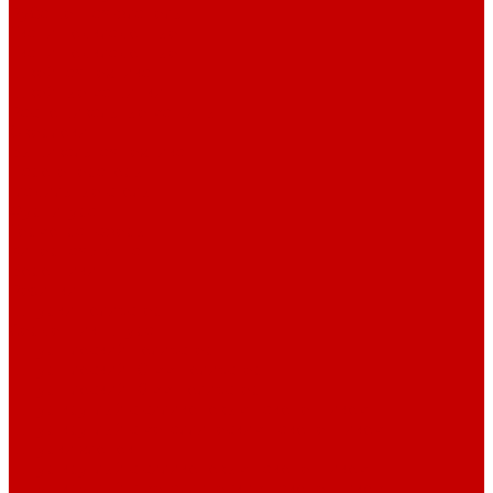
Рубашечная фланель
Ткани подкладочные
Ткани подкладочные
Швейная техника
Швейные машинки
Распошивальные машины
Оверлоки
Вышивальная техника
Парогенераторы
Гладильные столы
Фурнитура
Термотрансферы
Киперная Лента
Воротники
Резинки
Шнурки полиэстер
Сердечник шнура
Шнур плоский полиэстер
Шнур плоский 10 мм полиэстер
Шнур плоский 16 мм полиэстер
Шнур круглый с силиконовым наконечником
Шнур круглый с металлическим наконечником
Шнурки хлопок
Шнур круглый с силиконовым наконечником
Шнур круглый с металлическим наконечником