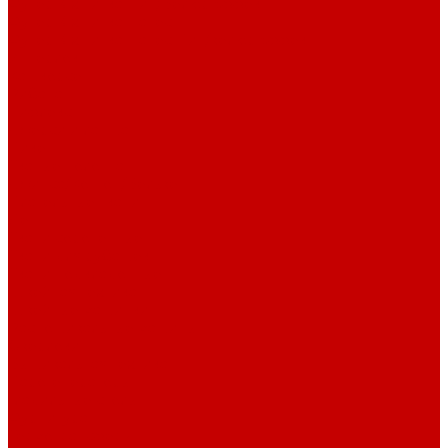
Футер 3-х нитка Пич/Велюр эффект
Футер 3-х нитка Начес
Футер 3-х нитка Начес Пич/велюр эффект
Интерлок
Кашкорсе
Рибана
Бифлекс
Джерси и лапша
Пике
Тканые полотна
Джинса/Коттон/Вельвет
Плательные ткани
Лён
Ткани сорочечные
Ткани для рубашек
Ткани подкладочные
Швейная техника
Швейные машинки
Распошивальные машины
Оверлоки
Вышивальная техника
Парогенераторы
Гладильные столы
Фурнитура
Термотрансферы