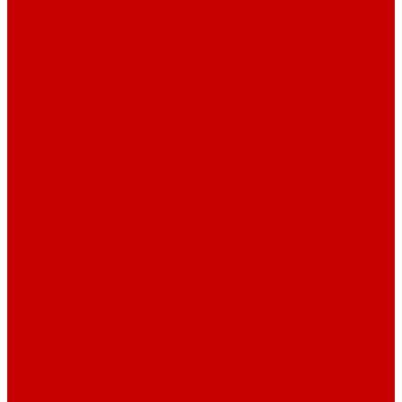
Футер 3-х нитка Начес Пич/велюр эффект
Футер 3-х нитка Микроначес Пич/Велюр эффект
Интерлок
Кашкорсе
Кашкорсе 300-350 гр. классический
Кашкорсе 400-550 гр. классический
Кашкорсе 300-400 гр. Пич/Велюр эффект
Рибана
Рибана 200-230 гр. классическая
Рибана 300-400 гр. классическая
Рибана 200-260 гр. Пич/Велюр эффект
Бифлекс
Джерси и лапша
Пике
Воротники и манжеты к пике
Пике
Сетка
Сетка
Сетка Принт
Тканые полотна
Джинса/Коттон/Вельвет
Плательные ткани
Лён
Ткани сорочечные
Ткани для рубашек