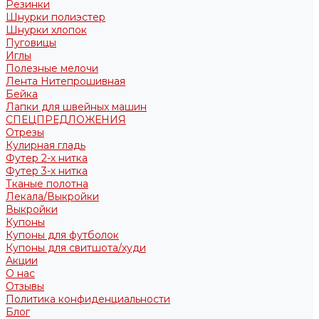
Резинки
Шнурки полиэстер
Шнурки хлопок
Пуговицы
Иглы
Полезные мелочи
Лента Нитепрошивная
Бейка
Лапки для швейных машин
СПЕЦПРЕДЛОЖЕНИЯ
Отрезы
Кулирная гладь
Футер 2-х нитка
Футер 3-х нитка
Тканые полотна
Лекала/Выкройки
Выкройки
Купоны
Купоны для футболок
Купоны для свитшота/худи
Акции
О нас
Отзывы
Политика конфиденциальности
Блог