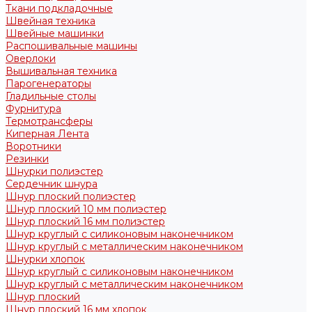
Ткани подкладочные
Швейная техника
Швейные машинки
Распошивальные машины
Оверлоки
Вышивальная техника
Парогенераторы
Гладильные столы
Фурнитура
Термотрансферы
Киперная Лента
Воротники
Резинки
Шнурки полиэстер
Сердечник шнура
Шнур плоский полиэстер
Шнур плоский 10 мм полиэстер
Шнур плоский 16 мм полиэстер
Шнур круглый с силиконовым наконечником
Шнур круглый с металлическим наконечником
Шнурки хлопок
Шнур круглый с силиконовым наконечником
Шнур круглый с металлическим наконечником
Шнур плоский
Шнур плоский 16 мм хлопок