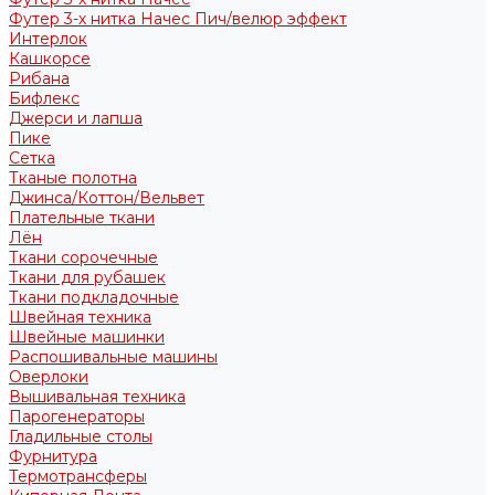
Футер 3-х нитка Начес Пич/велюр эффект
Интерлок
Кашкорсе
Рибана
Бифлекс
Джерси и лапша
Пике
Сетка
Тканые полотна
Джинса/Коттон/Вельвет
Плательные ткани
Лён
Ткани сорочечные
Ткани для рубашек
Ткани подкладочные
Швейная техника
Швейные машинки
Распошивальные машины
Оверлоки
Вышивальная техника
Парогенераторы
Гладильные столы
Фурнитура
Термотрансферы