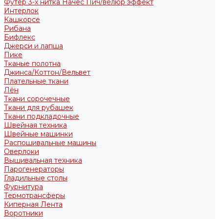
Футер 3-х нитка Начес Пич/велюр эффект
Интерлок
Кашкорсе
Рибана
Бифлекс
Джерси и лапша
Пике
Тканые полотна
Джинса/Коттон/Вельвет
Плательные ткани
Лён
Ткани сорочечные
Ткани для рубашек
Ткани подкладочные
Швейная техника
Швейные машинки
Распошивальные машины
Оверлоки
Вышивальная техника
Парогенераторы
Гладильные столы
Фурнитура
Термотрансферы
Киперная Лента
Воротники