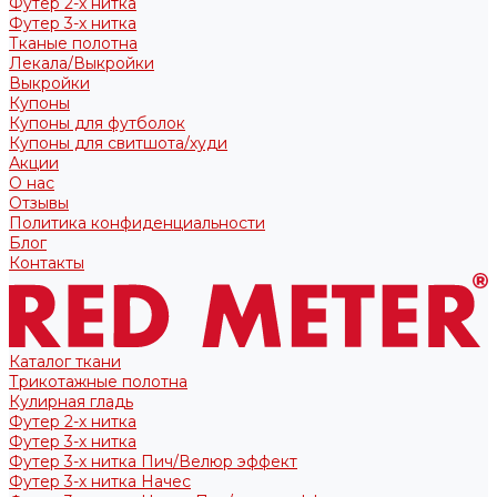
Футер 2-х нитка
Футер 3-х нитка
Тканые полотна
Лекала/Выкройки
Выкройки
Купоны
Купоны для футболок
Купоны для свитшота/худи
Акции
О нас
Отзывы
Политика конфиденциальности
Блог
Контакты
Каталог ткани
Трикотажные полотна
Кулирная гладь
Футер 2-х нитка
Футер 3-х нитка
Футер 3-х нитка Пич/Велюр эффект
Футер 3-х нитка Начес