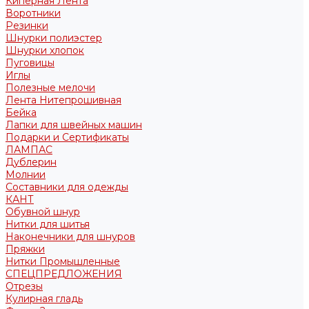
Киперная Лента
Воротники
Резинки
Шнурки полиэстер
Шнурки хлопок
Пуговицы
Иглы
Полезные мелочи
Лента Нитепрошивная
Бейка
Лапки для швейных машин
Подарки и Сертификаты
ЛАМПАС
Дублерин
Молнии
Составники для одежды
КАНТ
Обувной шнур
Нитки для шитья
Наконечники для шнуров
Пряжки
Нитки Промышленные
СПЕЦПРЕДЛОЖЕНИЯ
Отрезы
Кулирная гладь