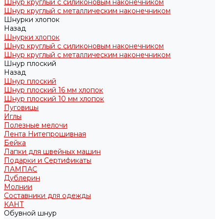
Шнур круглый с силиконовым наконечником
Шнур круглый с металлическим наконечником
Шнурки хлопок
Назад
Шнурки хлопок
Шнур круглый с силиконовым наконечником
Шнур круглый с металлическим наконечником
Шнур плоский
Назад
Шнур плоский
Шнур плоский 16 мм хлопок
Шнур плоский 10 мм хлопок
Пуговицы
Иглы
Полезные мелочи
Лента Нитепрошивная
Бейка
Лапки для швейных машин
Подарки и Сертификаты
ЛАМПАС
Дублерин
Молнии
Составники для одежды
КАНТ
Обувной шнур