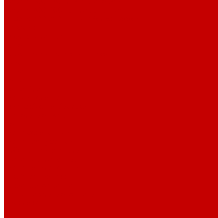
Рибана 200-230 гр. классическая
Рибана 300-400 гр. классическая
Рибана 200-260 гр. Пич/Велюр эффект
Бифлекс
Джерси и лапша
Пике
Воротники и манжеты к пике
Пике
Сетка
Сетка
Сетка Принт
Тканые полотна
Джинса/Коттон/Вельвет
Плательные ткани
Лён
Ткани сорочечные
Ткани для рубашек
Рубашечная фланель
Ткани подкладочные
Ткани подкладочные
Швейная техника
Швейные машинки
Распошивальные машины
Оверлоки
Вышивальная техника