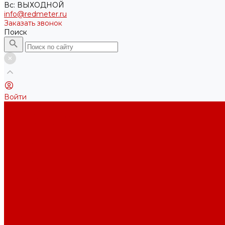
Вс: ВЫХОДНОЙ
info@redmeter.ru
Заказать звонок
Поиск
Войти
Каталог ткани
Трикотажные полотна
Кулирная гладь
Футер 2-х нитка
Футер 3-х нитка
Футер 3-х нитка Пич/Велюр эффект
Футер 3-х нитка Начес
Футер 3-х нитка Начес Пич/велюр эффект
Интерлок
Кашкорсе
Рибана
Бифлекс
Джерси и лапша
Пике