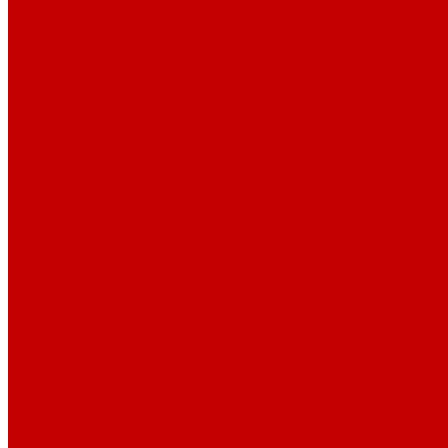
Тканые полотна
Джинса/Коттон/Вельвет
Плательные ткани
Лён
Ткани сорочечные
Ткани для рубашек
Ткани подкладочные
Швейная техника
Швейные машинки
Распошивальные машины
Оверлоки
Вышивальная техника
Парогенераторы
Гладильные столы
Фурнитура
Термотрансферы
Киперная Лента
Воротники
Резинки
Шнурки полиэстер
Шнурки хлопок
Пуговицы
Иглы
Полезные мелочи
Лента Нитепрошивная