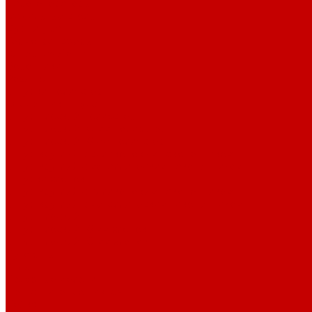
Парогенераторы
Гладильные столы
Фурнитура
Термотрансферы
Киперная Лента
Воротники
Резинки
Шнурки полиэстер
Сердечник шнура
Шнур плоский полиэстер
Шнур плоский 10 мм полиэстер
Шнур плоский 16 мм полиэстер
Шнур круглый с силиконовым наконечником
Шнур круглый с металлическим наконечником
Шнурки хлопок
Шнур круглый с силиконовым наконечником
Шнур круглый с металлическим наконечником
Шнур плоский
Шнур плоский 16 мм хлопок
Шнур плоский 10 мм хлопок
Пуговицы
Иглы
Полезные мелочи
Лента Нитепрошивная
Бейка