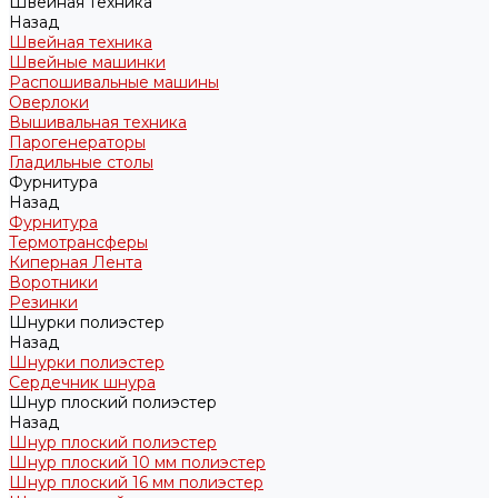
Швейная техника
Назад
Швейная техника
Швейные машинки
Распошивальные машины
Оверлоки
Вышивальная техника
Парогенераторы
Гладильные столы
Фурнитура
Назад
Фурнитура
Термотрансферы
Киперная Лента
Воротники
Резинки
Шнурки полиэстер
Назад
Шнурки полиэстер
Сердечник шнура
Шнур плоский полиэстер
Назад
Шнур плоский полиэстер
Шнур плоский 10 мм полиэстер
Шнур плоский 16 мм полиэстер