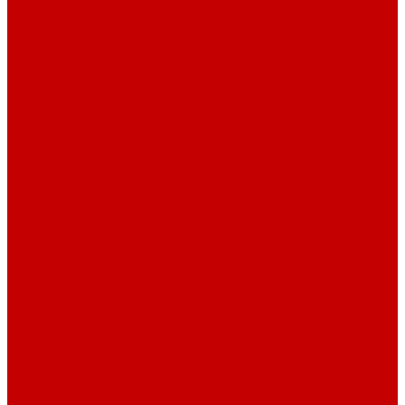
Рубашечная фланель
Ткани подкладочные
Ткани подкладочные
Швейная техника
Швейные машинки
Распошивальные машины
Оверлоки
Вышивальная техника
Парогенераторы
Гладильные столы
Фурнитура
Термотрансферы
Киперная Лента
Воротники
Резинки
Шнурки полиэстер
Сердечник шнура
Шнур плоский полиэстер
Шнур плоский 10 мм полиэстер
Шнур плоский 16 мм полиэстер
Шнур круглый с силиконовым наконечником
Шнур круглый с металлическим наконечником
Шнурки хлопок
Шнур круглый с силиконовым наконечником
Шнур круглый с металлическим наконечником