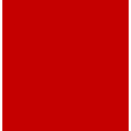
Футер 3-х нитка Начес Пич/велюр эффект
Футер 3-х нитка Микроначес Пич/Велюр эффект
Интерлок
Кашкорсе
Кашкорсе 300-350 гр. классический
Кашкорсе 400-550 гр. классический
Кашкорсе 300-400 гр. Пич/Велюр эффект
Рибана
Рибана 200-230 гр. классическая
Рибана 300-400 гр. классическая
Рибана 200-260 гр. Пич/Велюр эффект
Бифлекс
Джерси и лапша
Пике
Воротники и манжеты к пике
Пике
Сетка
Сетка
Сетка Принт
Тканые полотна
Джинса/Коттон/Вельвет
Плательные ткани
Лён
Ткани сорочечные
Ткани для рубашек