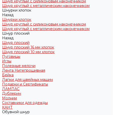
Шнур круглый с силиконовым наконечником
Шнур круглый с металлическим наконечником
Шнурки хлопок
Назад
Шнурки хлопок
Шнур круглый с силиконовым наконечником
Шнур круглый с металлическим наконечником
Шнур плоский
Назад
Шнур плоский
Шнур плоский 16 мм хлопок
Шнур плоский 10 мм хлопок
Пуговицы
Иглы
Полезные мелочи
Лента Нитепрошивная
Бейка
Лапки для швейных машин
Подарки и Сертификаты
ЛАМПАС
Дублерин
Молнии
Составники для одежды
КАНТ
Обувной шнур