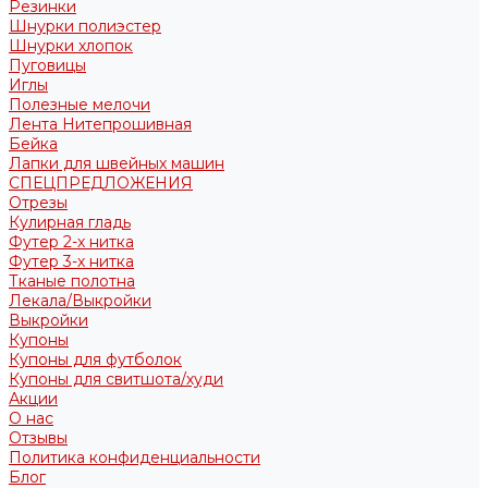
Резинки
Шнурки полиэстер
Шнурки хлопок
Пуговицы
Иглы
Полезные мелочи
Лента Нитепрошивная
Бейка
Лапки для швейных машин
СПЕЦПРЕДЛОЖЕНИЯ
Отрезы
Кулирная гладь
Футер 2-х нитка
Футер 3-х нитка
Тканые полотна
Лекала/Выкройки
Выкройки
Купоны
Купоны для футболок
Купоны для свитшота/худи
Акции
О нас
Отзывы
Политика конфиденциальности
Блог