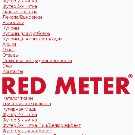
Футер 2-х нитка
Футер 3-х нитка
Тканые полотна
Лекала/Выкройки
Выкройки
Купоны
Купоны для футболок
Купоны для свитшота/худи
Акции
О нас
Отзывы
Политика конфиденциальности
Блог
Контакты
Каталог ткани
Трикотажные полотна
Кулирная гладь
Футер 2-х нитка
Футер 3-х нитка
Футер 3-х нитка Пич/Велюр эффект
Футер 3-х нитка Начес