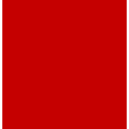
Футер 3-х нитка Пич/Велюр эффект
Футер 3-х нитка Начес
Футер 3-х нитка Начес Пич/велюр эффект
Интерлок
Кашкорсе
Рибана
Бифлекс
Джерси и лапша
Пике
Тканые полотна
Джинса/Коттон/Вельвет
Плательные ткани
Лён
Ткани сорочечные
Ткани для рубашек
Ткани подкладочные
Швейная техника
Швейные машинки
Распошивальные машины
Оверлоки
Вышивальная техника
Парогенераторы
Гладильные столы
Фурнитура
Термотрансферы