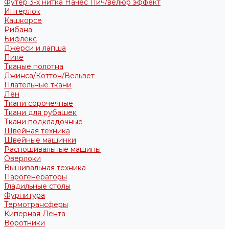
Футер 3-х нитка Начес Пич/велюр эффект
Интерлок
Кашкорсе
Рибана
Бифлекс
Джерси и лапша
Пике
Тканые полотна
Джинса/Коттон/Вельвет
Плательные ткани
Лён
Ткани сорочечные
Ткани для рубашек
Ткани подкладочные
Швейная техника
Швейные машинки
Распошивальные машины
Оверлоки
Вышивальная техника
Парогенераторы
Гладильные столы
Фурнитура
Термотрансферы
Киперная Лента
Воротники