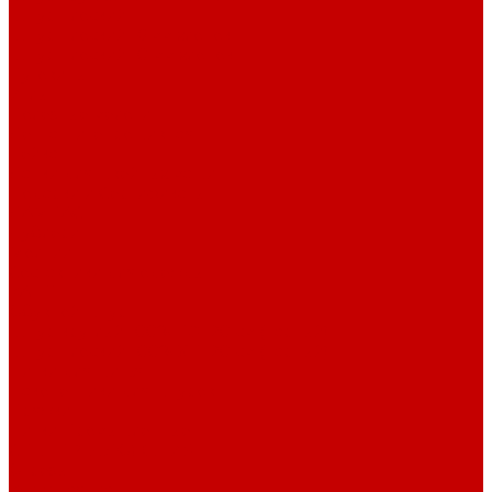
Шнур плоский
Шнур плоский 16 мм хлопок
Шнур плоский 10 мм хлопок
Пуговицы
Иглы
Полезные мелочи
Лента Нитепрошивная
Бейка
Лапки для швейных машин
Подарки и Сертификаты
ЛАМПАС
Дублерин
Молнии
Составники для одежды
КАНТ
Обувной шнур
Шнур круглый 100% ПЭ 120 см (парный)
Шнур плоский 100% ХБ 120 см (парный)
Нитки для шитья
Наконечники для шнуров
Пряжки
Нитки Промышленные
СПЕЦПРЕДЛОЖЕНИЯ
Отрезы
Кулирная гладь