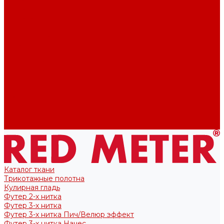
Футер 2-х нитка
Футер 3-х нитка
Тканые полотна
Лекала/Выкройки
Выкройки
Купоны
Купоны для футболок
Купоны для свитшота/худи
Акции
О нас
Отзывы
Политика конфиденциальности
Блог
Контакты
Каталог ткани
Трикотажные полотна
Кулирная гладь
Футер 2-х нитка
Футер 3-х нитка
Футер 3-х нитка Пич/Велюр эффект
Футер 3-х нитка Начес