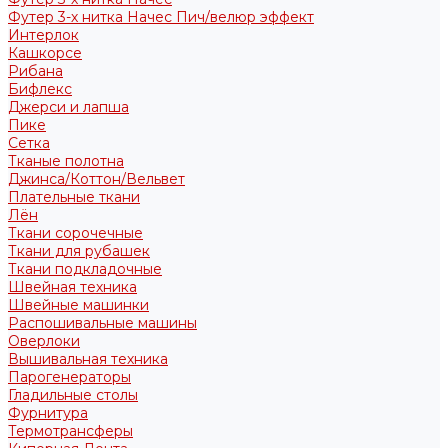
Футер 3-х нитка Начес Пич/велюр эффект
Интерлок
Кашкорсе
Рибана
Бифлекс
Джерси и лапша
Пике
Сетка
Тканые полотна
Джинса/Коттон/Вельвет
Плательные ткани
Лён
Ткани сорочечные
Ткани для рубашек
Ткани подкладочные
Швейная техника
Швейные машинки
Распошивальные машины
Оверлоки
Вышивальная техника
Парогенераторы
Гладильные столы
Фурнитура
Термотрансферы