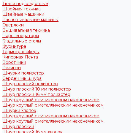
Ткани подкладочные
Швейная техника
Швейные машинки
Распошивальные машины
Оверлоки
Вышивальная техника
Парогенераторы
Гладильные столы
Фурнитура
Термотрансферы
Киперная Лента
Воротники
Резинки
Шнурки полиэстер
Сердечник шнура
Шнур плоский полиэстер
Шнур плоский 10 мм полиэстер
Шнур плоский 16 мм полиэстер
Шнур круглый с силиконовым наконечником
Шнур круглый с металлическим наконечником
Шнурки хлопок
Шнур круглый с силиконовым наконечником
Шнур круглый с металлическим наконечником
Шнур плоский
Шнур плоский 16 мм хлопок