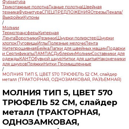
Фурнитура
Трикотажные полотна
Тканые полотна
Швейная
техника
Фурнитура
СПЕЦПРЕДЛОЖЕНИЯ
Отрезы
Лекала/
Выкройки
Купоны
/
Молнии
Термотрансферы
Киперная
Лента
Воротники
Резинки
Шнурки полиэстер
Шнурки
хлопок
Пуговицы
Иглы
Полезные мелочи
Лента
Нитепрошивная
Бейка
Лапки для швейных машин
Подарки
и Сертификаты
ЛАМПАС
Дублерин
Молнии
Составники для
одежды
КАНТ
Обувной шнур
Нитки для шитья
Наконечники
для шнуров
Пряжки
Нитки Промышленные
/
МОЛНИЯ ТИП 5, ЦВЕТ 570 ТРЮФЕЛЬ 52 СМ, слайдер
металл (ТРАКТОРНАЯ, ОДНОЗАМКОВАЯ, РАЗЪЕМНАЯ)
МОЛНИЯ ТИП 5, ЦВЕТ 570
ТРЮФЕЛЬ 52 СМ, слайдер
металл (ТРАКТОРНАЯ,
ОДНОЗАМКОВАЯ,