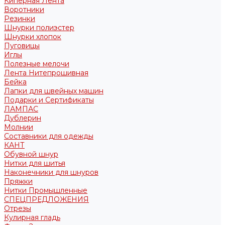
Киперная Лента
Воротники
Резинки
Шнурки полиэстер
Шнурки хлопок
Пуговицы
Иглы
Полезные мелочи
Лента Нитепрошивная
Бейка
Лапки для швейных машин
Подарки и Сертификаты
ЛАМПАС
Дублерин
Молнии
Составники для одежды
КАНТ
Обувной шнур
Нитки для шитья
Наконечники для шнуров
Пряжки
Нитки Промышленные
СПЕЦПРЕДЛОЖЕНИЯ
Отрезы
Кулирная гладь