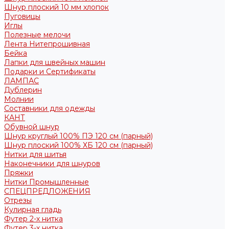
Шнур плоский 10 мм хлопок
Пуговицы
Иглы
Полезные мелочи
Лента Нитепрошивная
Бейка
Лапки для швейных машин
Подарки и Сертификаты
ЛАМПАС
Дублерин
Молнии
Составники для одежды
КАНТ
Обувной шнур
Шнур круглый 100% ПЭ 120 см (парный)
Шнур плоский 100% ХБ 120 см (парный)
Нитки для шитья
Наконечники для шнуров
Пряжки
Нитки Промышленные
СПЕЦПРЕДЛОЖЕНИЯ
Отрезы
Кулирная гладь
Футер 2-х нитка
Футер 3-х нитка