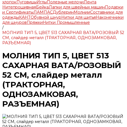
хлопок
Пуговицы
Иглы
Полезные мелочи
Лента
Нитепрошивная
Бейка
Лапки для швейных машин
Подарки
и Сертификаты
ЛАМПАС
Дублерин
Молнии
Составники для
одежды
КАНТ
Обувной шнур
Нитки для шитья
Наконечники
для шнуров
Пряжки
Нитки Промышленные
/
МОЛНИЯ ТИП 5, ЦВЕТ 513 САХАРНАЯ ВАТА/РОЗОВЫЙ 52
СМ, слайдер металл (ТРАКТОРНАЯ, ОДНОЗАМКОВАЯ,
РАЗЪЕМНАЯ)
МОЛНИЯ ТИП 5, ЦВЕТ 513
САХАРНАЯ ВАТА/РОЗОВЫЙ
52 СМ, слайдер металл
(ТРАКТОРНАЯ,
ОДНОЗАМКОВАЯ,
РАЗЪЕМНАЯ)