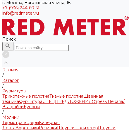
г. Москва, Нагатинская улица, 16
+7 (936) 244-60-51
info@redmeter.ru
Поиск
Главная
/
Каталог
/
Фурнитура
Трикотажные полотна
Тканые полотна
Швейная
техника
Фурнитура
СПЕЦПРЕДЛОЖЕНИЯ
Отрезы
Лекала/
Выкройки
Купоны
/
Молнии
Термотрансферы
Киперная
Лента
Воротники
Резинки
Шнурки полиэстер
Шнурки