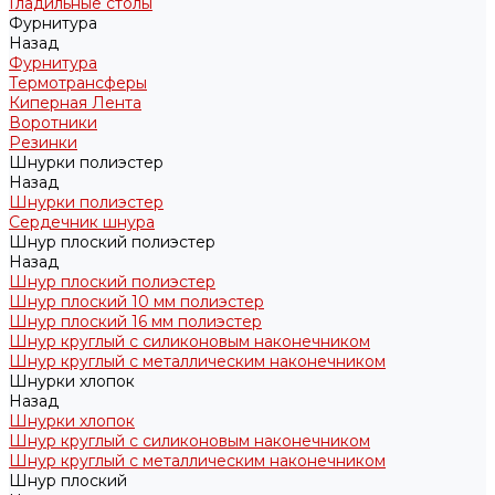
Гладильные столы
Фурнитура
Назад
Фурнитура
Термотрансферы
Киперная Лента
Воротники
Резинки
Шнурки полиэстер
Назад
Шнурки полиэстер
Сердечник шнура
Шнур плоский полиэстер
Назад
Шнур плоский полиэстер
Шнур плоский 10 мм полиэстер
Шнур плоский 16 мм полиэстер
Шнур круглый с силиконовым наконечником
Шнур круглый с металлическим наконечником
Шнурки хлопок
Назад
Шнурки хлопок
Шнур круглый с силиконовым наконечником
Шнур круглый с металлическим наконечником
Шнур плоский