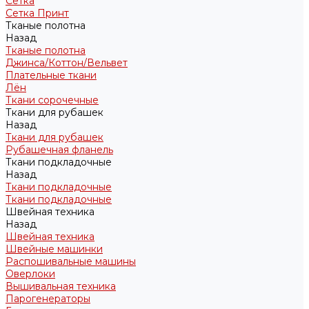
Сетка
Сетка Принт
Тканые полотна
Назад
Тканые полотна
Джинса/Коттон/Вельвет
Плательные ткани
Лён
Ткани сорочечные
Ткани для рубашек
Назад
Ткани для рубашек
Рубашечная фланель
Ткани подкладочные
Назад
Ткани подкладочные
Ткани подкладочные
Швейная техника
Назад
Швейная техника
Швейные машинки
Распошивальные машины
Оверлоки
Вышивальная техника
Парогенераторы