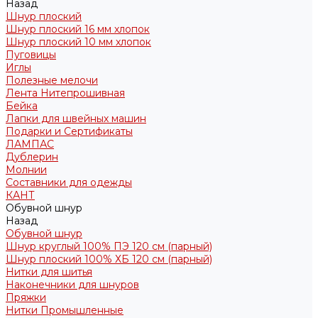
Назад
Шнур плоский
Шнур плоский 16 мм хлопок
Шнур плоский 10 мм хлопок
Пуговицы
Иглы
Полезные мелочи
Лента Нитепрошивная
Бейка
Лапки для швейных машин
Подарки и Сертификаты
ЛАМПАС
Дублерин
Молнии
Составники для одежды
КАНТ
Обувной шнур
Назад
Обувной шнур
Шнур круглый 100% ПЭ 120 см (парный)
Шнур плоский 100% ХБ 120 см (парный)
Нитки для шитья
Наконечники для шнуров
Пряжки
Нитки Промышленные