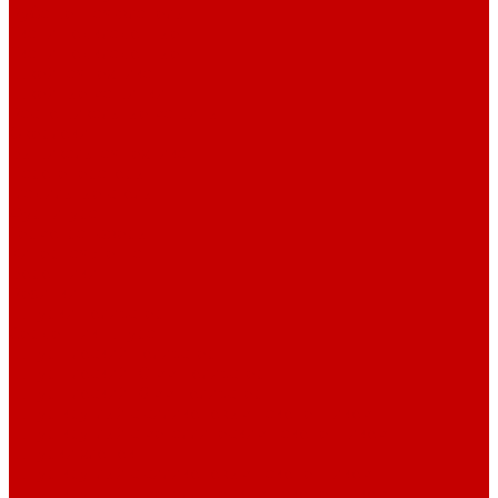
Рубашечная фланель
Ткани подкладочные
Ткани подкладочные
Швейная техника
Швейные машинки
Распошивальные машины
Оверлоки
Вышивальная техника
Парогенераторы
Гладильные столы
Фурнитура
Термотрансферы
Киперная Лента
Воротники
Резинки
Шнурки полиэстер
Сердечник шнура
Шнур плоский полиэстер
Шнур плоский 10 мм полиэстер
Шнур плоский 16 мм полиэстер
Шнур круглый с силиконовым наконечником
Шнур круглый с металлическим наконечником
Шнурки хлопок
Шнур круглый с силиконовым наконечником
Шнур круглый с металлическим наконечником