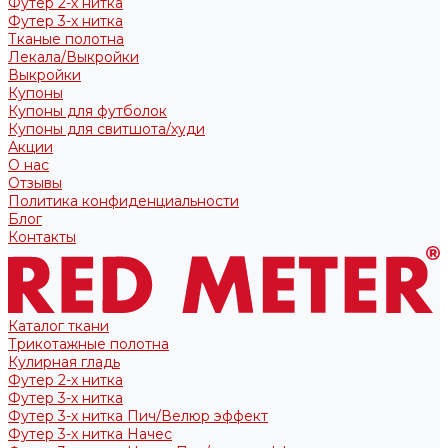
Футер 2-х нитка
Футер 3-х нитка
Тканые полотна
Лекала/Выкройки
Выкройки
Купоны
Купоны для футболок
Купоны для свитшота/худи
Акции
О нас
Отзывы
Политика конфиденциальности
Блог
Контакты
Каталог ткани
Трикотажные полотна
Кулирная гладь
Футер 2-х нитка
Футер 3-х нитка
Футер 3-х нитка Пич/Велюр эффект
Футер 3-х нитка Начес