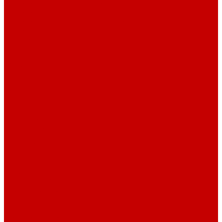
Футер 3-х нитка Пич/Велюр эффект
Футер 3-х нитка Начес
Футер 3-х нитка Начес Пич/велюр эффект
Интерлок
Кашкорсе
Рибана
Бифлекс
Джерси и лапша
Пике
Тканые полотна
Джинса/Коттон/Вельвет
Плательные ткани
Лён
Ткани сорочечные
Ткани для рубашек
Ткани подкладочные
Швейная техника
Швейные машинки
Распошивальные машины
Оверлоки
Вышивальная техника
Парогенераторы
Гладильные столы
Фурнитура
Термотрансферы