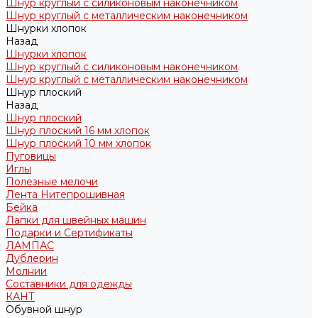
Шнур круглый с силиконовым наконечником
Шнур круглый с металлическим наконечником
Шнурки хлопок
Назад
Шнурки хлопок
Шнур круглый с силиконовым наконечником
Шнур круглый с металлическим наконечником
Шнур плоский
Назад
Шнур плоский
Шнур плоский 16 мм хлопок
Шнур плоский 10 мм хлопок
Пуговицы
Иглы
Полезные мелочи
Лента Нитепрошивная
Бейка
Лапки для швейных машин
Подарки и Сертификаты
ЛАМПАС
Дублерин
Молнии
Составники для одежды
КАНТ
Обувной шнур