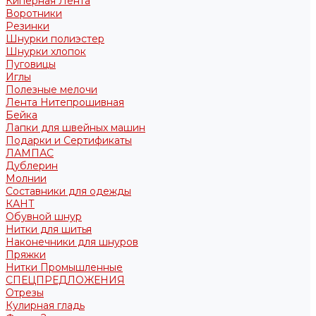
Киперная Лента
Воротники
Резинки
Шнурки полиэстер
Шнурки хлопок
Пуговицы
Иглы
Полезные мелочи
Лента Нитепрошивная
Бейка
Лапки для швейных машин
Подарки и Сертификаты
ЛАМПАС
Дублерин
Молнии
Составники для одежды
КАНТ
Обувной шнур
Нитки для шитья
Наконечники для шнуров
Пряжки
Нитки Промышленные
СПЕЦПРЕДЛОЖЕНИЯ
Отрезы
Кулирная гладь