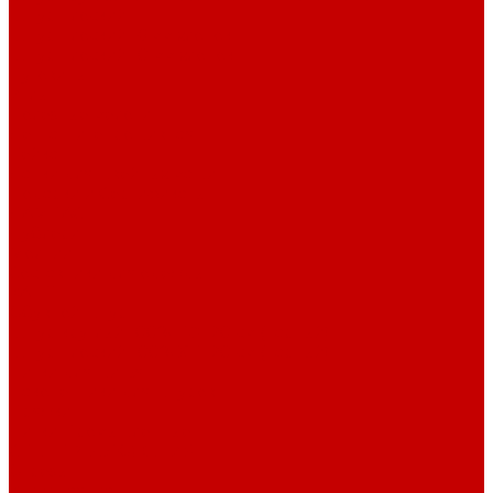
Шнур плоский
Шнур плоский 16 мм хлопок
Шнур плоский 10 мм хлопок
Пуговицы
Иглы
Полезные мелочи
Лента Нитепрошивная
Бейка
Лапки для швейных машин
Подарки и Сертификаты
ЛАМПАС
Дублерин
Молнии
Составники для одежды
КАНТ
Обувной шнур
Шнур круглый 100% ПЭ 120 см (парный)
Шнур плоский 100% ХБ 120 см (парный)
Нитки для шитья
Наконечники для шнуров
Пряжки
Нитки Промышленные
СПЕЦПРЕДЛОЖЕНИЯ
Отрезы
Кулирная гладь