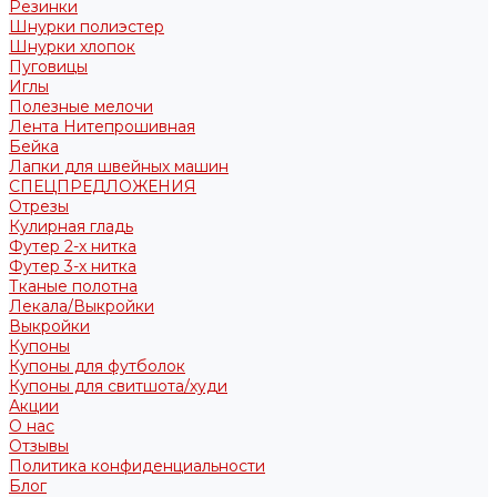
Резинки
Шнурки полиэстер
Шнурки хлопок
Пуговицы
Иглы
Полезные мелочи
Лента Нитепрошивная
Бейка
Лапки для швейных машин
СПЕЦПРЕДЛОЖЕНИЯ
Отрезы
Кулирная гладь
Футер 2-х нитка
Футер 3-х нитка
Тканые полотна
Лекала/Выкройки
Выкройки
Купоны
Купоны для футболок
Купоны для свитшота/худи
Акции
О нас
Отзывы
Политика конфиденциальности
Блог