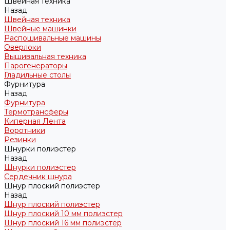
Швейная техника
Назад
Швейная техника
Швейные машинки
Распошивальные машины
Оверлоки
Вышивальная техника
Парогенераторы
Гладильные столы
Фурнитура
Назад
Фурнитура
Термотрансферы
Киперная Лента
Воротники
Резинки
Шнурки полиэстер
Назад
Шнурки полиэстер
Сердечник шнура
Шнур плоский полиэстер
Назад
Шнур плоский полиэстер
Шнур плоский 10 мм полиэстер
Шнур плоский 16 мм полиэстер