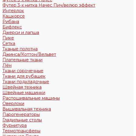
Футер 3-х нитка Начес Пич/велюр эффект
Интерлок
Кашкорсе
Рибана
Бифлекс
Джерси и лапша
Пике
Сетка
Тканые полотна
Джинса/Коттон/Вельвет
Плательные ткани
Лён
Ткани сорочечные
Ткани для рубашек
Ткани подкладочные
Швейная техника
Швейные машинки
Распошивальные машины
Оверлоки
Вышивальная техника
Парогенераторы
Гладильные столы
Фурнитура
Термотрансферы