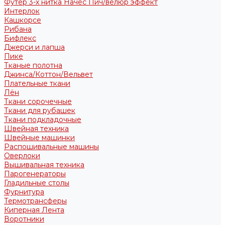
Футер 3-х нитка Начес Пич/велюр эффект
Интерлок
Кашкорсе
Рибана
Бифлекс
Джерси и лапша
Пике
Тканые полотна
Джинса/Коттон/Вельвет
Плательные ткани
Лён
Ткани сорочечные
Ткани для рубашек
Ткани подкладочные
Швейная техника
Швейные машинки
Распошивальные машины
Оверлоки
Вышивальная техника
Парогенераторы
Гладильные столы
Фурнитура
Термотрансферы
Киперная Лента
Воротники