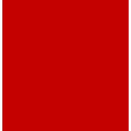
Футер 3-х нитка Начес Пич/велюр эффект
Футер 3-х нитка Микроначес Пич/Велюр эффект
Интерлок
Кашкорсе
Кашкорсе 300-350 гр. классический
Кашкорсе 400-550 гр. классический
Кашкорсе 300-400 гр. Пич/Велюр эффект
Рибана
Рибана 200-230 гр. классическая
Рибана 300-400 гр. классическая
Рибана 200-260 гр. Пич/Велюр эффект
Бифлекс
Джерси и лапша
Пике
Воротники и манжеты к пике
Пике
Сетка
Сетка
Сетка Принт
Тканые полотна
Джинса/Коттон/Вельвет
Плательные ткани
Лён
Ткани сорочечные
Ткани для рубашек