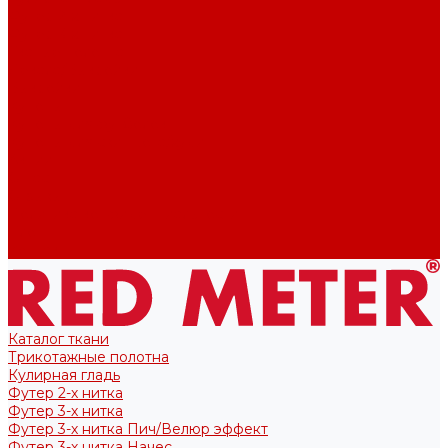
Футер 2-х нитка
Футер 3-х нитка
Тканые полотна
Лекала/Выкройки
Выкройки
Купоны
Купоны для футболок
Купоны для свитшота/худи
Акции
О нас
Отзывы
Политика конфиденциальности
Блог
Контакты
Каталог ткани
Трикотажные полотна
Кулирная гладь
Футер 2-х нитка
Футер 3-х нитка
Футер 3-х нитка Пич/Велюр эффект
Футер 3-х нитка Начес