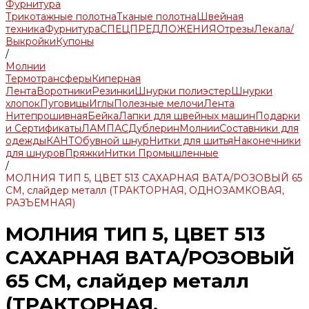
Фурнитура
Трикотажные полотна
Тканые полотна
Швейная
техника
Фурнитура
СПЕЦПРЕДЛОЖЕНИЯ
Отрезы
Лекала/
Выкройки
Купоны
/
Молнии
Термотрансферы
Киперная
Лента
Воротники
Резинки
Шнурки полиэстер
Шнурки
хлопок
Пуговицы
Иглы
Полезные мелочи
Лента
Нитепрошивная
Бейка
Лапки для швейных машин
Подарки
и Сертификаты
ЛАМПАС
Дублерин
Молнии
Составники для
одежды
КАНТ
Обувной шнур
Нитки для шитья
Наконечники
для шнуров
Пряжки
Нитки Промышленные
/
МОЛНИЯ ТИП 5, ЦВЕТ 513 САХАРНАЯ ВАТА/РОЗОВЫЙ 65
СМ, слайдер металл (ТРАКТОРНАЯ, ОДНОЗАМКОВАЯ,
РАЗЪЕМНАЯ)
МОЛНИЯ ТИП 5, ЦВЕТ 513
САХАРНАЯ ВАТА/РОЗОВЫЙ
65 СМ, слайдер металл
(ТРАКТОРНАЯ,