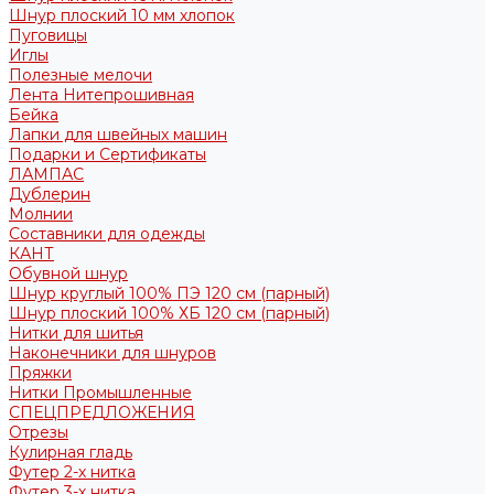
Шнур плоский 10 мм хлопок
Пуговицы
Иглы
Полезные мелочи
Лента Нитепрошивная
Бейка
Лапки для швейных машин
Подарки и Сертификаты
ЛАМПАС
Дублерин
Молнии
Составники для одежды
КАНТ
Обувной шнур
Шнур круглый 100% ПЭ 120 см (парный)
Шнур плоский 100% ХБ 120 см (парный)
Нитки для шитья
Наконечники для шнуров
Пряжки
Нитки Промышленные
СПЕЦПРЕДЛОЖЕНИЯ
Отрезы
Кулирная гладь
Футер 2-х нитка
Футер 3-х нитка