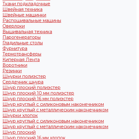
Ткани подкладочные
Швейная техника
Швейные машинки
Распошивальные машины
Оверлоки
Вышивальная техника
Парогенераторы
Гладильные столы
Фурнитура
Термотрансферы
Киперная Лента
Воротники
Резинки
Шнурки полиэстер
Сердечник шнура
Шнур плоский полиэстер
Шнур плоский 10 мм полиэстер
Шнур плоский 16 мм полиэстер
Шнур круглый с силиконовым наконечником
Шнур круглый с металлическим наконечником
Шнурки хлопок
Шнур круглый с силиконовым наконечником
Шнур круглый с металлическим наконечником
Шнур плоский
Шнур плоский 16 мм хлопок