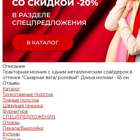
Описание
Тракторная молния с одним металлическим слайдером в
оттенке "Сахарная вата/ розовый". Длина молнии - 65 см.
Отзывы
Каталог
Трикотажные полотна
Тканые полотна
Швейная техника
Фурнитура
СПЕЦПРЕДЛОЖЕНИЯ
Отрезы
Лекала/Выкройки
Купоны
Помощь