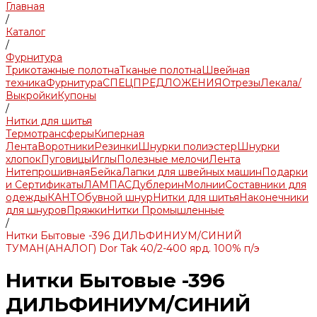
Главная
/
Каталог
/
Фурнитура
Трикотажные полотна
Тканые полотна
Швейная
техника
Фурнитура
СПЕЦПРЕДЛОЖЕНИЯ
Отрезы
Лекала/
Выкройки
Купоны
/
Нитки для шитья
Термотрансферы
Киперная
Лента
Воротники
Резинки
Шнурки полиэстер
Шнурки
хлопок
Пуговицы
Иглы
Полезные мелочи
Лента
Нитепрошивная
Бейка
Лапки для швейных машин
Подарки
и Сертификаты
ЛАМПАС
Дублерин
Молнии
Составники для
одежды
КАНТ
Обувной шнур
Нитки для шитья
Наконечники
для шнуров
Пряжки
Нитки Промышленные
/
Нитки Бытовые -396 ДИЛЬФИНИУМ/СИНИЙ
ТУМАН(АНАЛОГ) Dor Tak 40/2-400 ярд. 100% п/э
Нитки Бытовые -396
ДИЛЬФИНИУМ/СИНИЙ