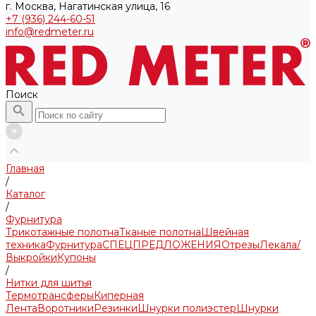
г. Москва, Нагатинская улица, 16
+7 (936) 244-60-51
info@redmeter.ru
Поиск
Главная
/
Каталог
/
Фурнитура
Трикотажные полотна
Тканые полотна
Швейная
техника
Фурнитура
СПЕЦПРЕДЛОЖЕНИЯ
Отрезы
Лекала/
Выкройки
Купоны
/
Нитки для шитья
Термотрансферы
Киперная
Лента
Воротники
Резинки
Шнурки полиэстер
Шнурки