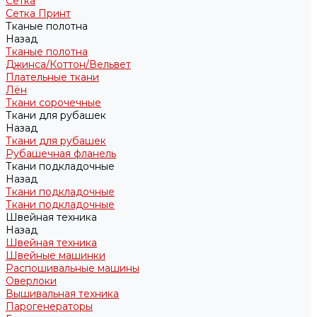
Сетка
Сетка Принт
Тканые полотна
Назад
Тканые полотна
Джинса/Коттон/Вельвет
Плательные ткани
Лён
Ткани сорочечные
Ткани для рубашек
Назад
Ткани для рубашек
Рубашечная фланель
Ткани подкладочные
Назад
Ткани подкладочные
Ткани подкладочные
Швейная техника
Назад
Швейная техника
Швейные машинки
Распошивальные машины
Оверлоки
Вышивальная техника
Парогенераторы