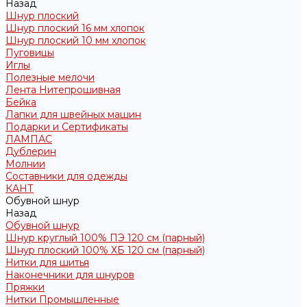
Назад
Шнур плоский
Шнур плоский 16 мм хлопок
Шнур плоский 10 мм хлопок
Пуговицы
Иглы
Полезные мелочи
Лента Нитепрошивная
Бейка
Лапки для швейных машин
Подарки и Сертификаты
ЛАМПАС
Дублерин
Молнии
Составники для одежды
КАНТ
Обувной шнур
Назад
Обувной шнур
Шнур круглый 100% ПЭ 120 см (парный)
Шнур плоский 100% ХБ 120 см (парный)
Нитки для шитья
Наконечники для шнуров
Пряжки
Нитки Промышленные