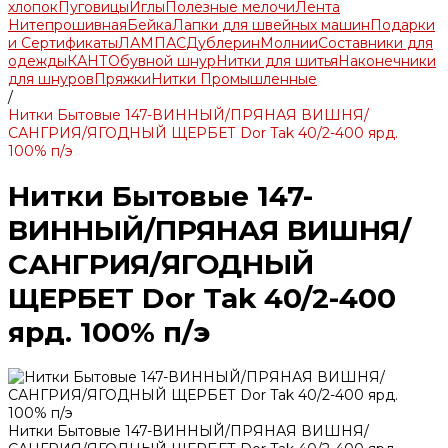
хлопок
Пуговицы
Иглы
Полезные мелочи
Лента
Нитепрошивная
Бейка
Лапки для швейных машин
Подарки
и Сертификаты
ЛАМПАС
Дублерин
Молнии
Составники для
одежды
КАНТ
Обувной шнур
Нитки для шитья
Наконечники
для шнуров
Пряжки
Нитки Промышленные
/
Нитки Бытовые 147-ВИННЫЙ/ПРЯНАЯ ВИШНЯ/
САНГРИЯ/ЯГОДНЫЙ ЩЕРБЕТ Dor Tak 40/2-400 ярд.
100% п/э
Нитки Бытовые 147-
ВИННЫЙ/ПРЯНАЯ ВИШНЯ/
САНГРИЯ/ЯГОДНЫЙ
ЩЕРБЕТ Dor Tak 40/2-400
ярд. 100% п/э
Нитки Бытовые 147-ВИННЫЙ/ПРЯНАЯ ВИШНЯ/