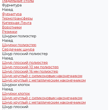
Гладильные столы
Фурнитура
Назад
Фурнитура
Термотрансферы
Киперная Лента
Воротники
Резинки
Шнурки полиэстер
Назад
Шнурки полиэстер
Сердечник шнура
Шнур плоский полиэстер
Назад
Шнур плоский полиэстер
Шнур плоский 10 мм полиэстер
Шнур плоский 16 мм полиэстер
Шнур круглый с силиконовым наконечником
Шнур круглый с металлическим наконечником
Шнурки хлопок
Назад
Шнурки хлопок
Шнур круглый с силиконовым наконечником
Шнур круглый с металлическим наконечником
Шнур плоский