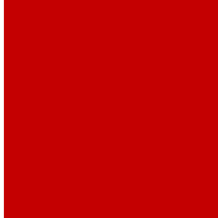
Рибана 200-230 гр. классическая
Рибана 300-400 гр. классическая
Рибана 200-260 гр. Пич/Велюр эффект
Бифлекс
Джерси и лапша
Пике
Воротники и манжеты к пике
Пике
Сетка
Сетка
Сетка Принт
Тканые полотна
Джинса/Коттон/Вельвет
Плательные ткани
Лён
Ткани сорочечные
Ткани для рубашек
Рубашечная фланель
Ткани подкладочные
Ткани подкладочные
Швейная техника
Швейные машинки
Распошивальные машины
Оверлоки
Вышивальная техника