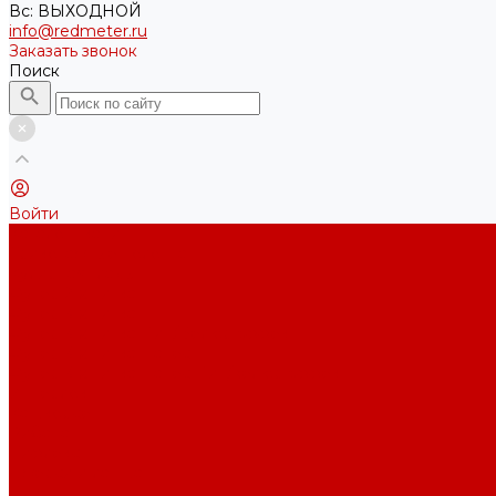
Вс: ВЫХОДНОЙ
info@redmeter.ru
Заказать звонок
Поиск
Войти
Каталог ткани
Трикотажные полотна
Кулирная гладь
Футер 2-х нитка
Футер 3-х нитка
Футер 3-х нитка Пич/Велюр эффект
Футер 3-х нитка Начес
Футер 3-х нитка Начес Пич/велюр эффект
Интерлок
Кашкорсе
Рибана
Бифлекс
Джерси и лапша
Пике