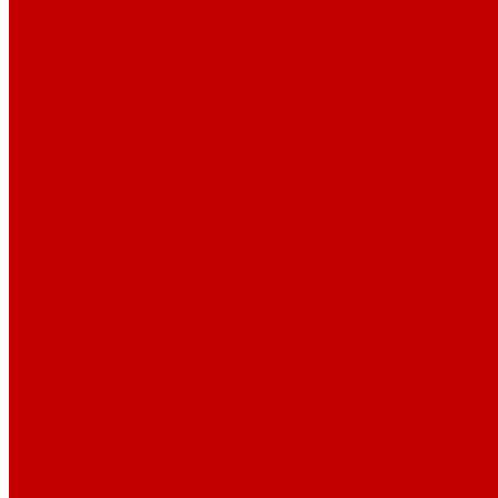
Тканые полотна
Джинса/Коттон/Вельвет
Плательные ткани
Лён
Ткани сорочечные
Ткани для рубашек
Ткани подкладочные
Швейная техника
Швейные машинки
Распошивальные машины
Оверлоки
Вышивальная техника
Парогенераторы
Гладильные столы
Фурнитура
Термотрансферы
Киперная Лента
Воротники
Резинки
Шнурки полиэстер
Шнурки хлопок
Пуговицы
Иглы
Полезные мелочи
Лента Нитепрошивная