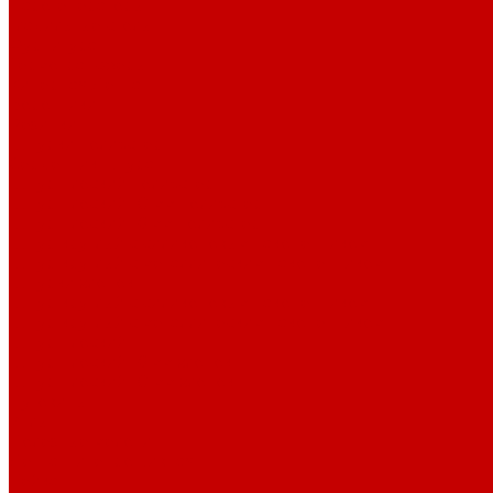
Парогенераторы
Гладильные столы
Фурнитура
Термотрансферы
Киперная Лента
Воротники
Резинки
Шнурки полиэстер
Сердечник шнура
Шнур плоский полиэстер
Шнур плоский 10 мм полиэстер
Шнур плоский 16 мм полиэстер
Шнур круглый с силиконовым наконечником
Шнур круглый с металлическим наконечником
Шнурки хлопок
Шнур круглый с силиконовым наконечником
Шнур круглый с металлическим наконечником
Шнур плоский
Шнур плоский 16 мм хлопок
Шнур плоский 10 мм хлопок
Пуговицы
Иглы
Полезные мелочи
Лента Нитепрошивная
Бейка