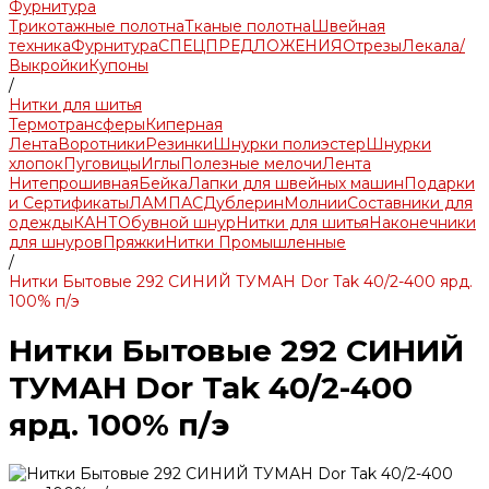
Фурнитура
Трикотажные полотна
Тканые полотна
Швейная
техника
Фурнитура
СПЕЦПРЕДЛОЖЕНИЯ
Отрезы
Лекала/
Выкройки
Купоны
/
Нитки для шитья
Термотрансферы
Киперная
Лента
Воротники
Резинки
Шнурки полиэстер
Шнурки
хлопок
Пуговицы
Иглы
Полезные мелочи
Лента
Нитепрошивная
Бейка
Лапки для швейных машин
Подарки
и Сертификаты
ЛАМПАС
Дублерин
Молнии
Составники для
одежды
КАНТ
Обувной шнур
Нитки для шитья
Наконечники
для шнуров
Пряжки
Нитки Промышленные
/
Нитки Бытовые 292 СИНИЙ ТУМАН Dor Tak 40/2-400 ярд.
100% п/э
Нитки Бытовые 292 СИНИЙ
ТУМАН Dor Tak 40/2-400
ярд. 100% п/э