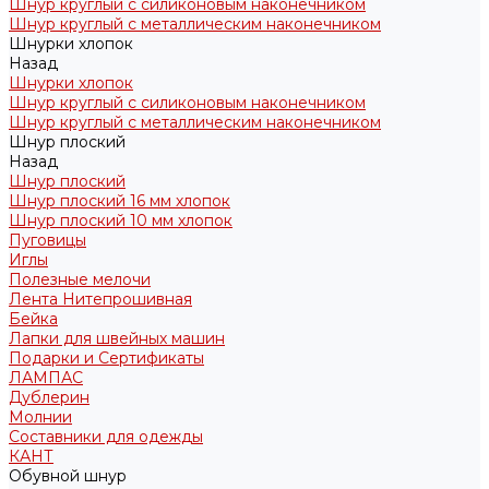
Шнур круглый с силиконовым наконечником
Шнур круглый с металлическим наконечником
Шнурки хлопок
Назад
Шнурки хлопок
Шнур круглый с силиконовым наконечником
Шнур круглый с металлическим наконечником
Шнур плоский
Назад
Шнур плоский
Шнур плоский 16 мм хлопок
Шнур плоский 10 мм хлопок
Пуговицы
Иглы
Полезные мелочи
Лента Нитепрошивная
Бейка
Лапки для швейных машин
Подарки и Сертификаты
ЛАМПАС
Дублерин
Молнии
Составники для одежды
КАНТ
Обувной шнур