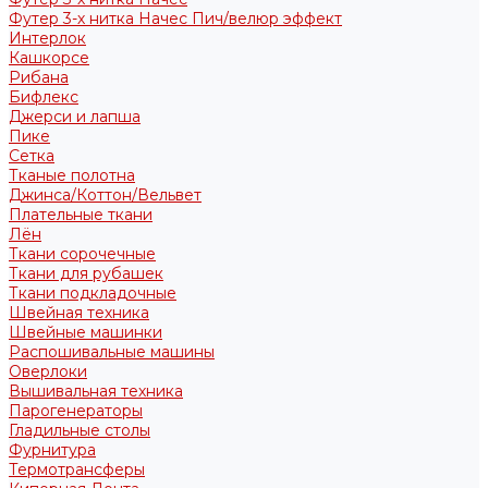
Футер 3-х нитка Начес Пич/велюр эффект
Интерлок
Кашкорсе
Рибана
Бифлекс
Джерси и лапша
Пике
Сетка
Тканые полотна
Джинса/Коттон/Вельвет
Плательные ткани
Лён
Ткани сорочечные
Ткани для рубашек
Ткани подкладочные
Швейная техника
Швейные машинки
Распошивальные машины
Оверлоки
Вышивальная техника
Парогенераторы
Гладильные столы
Фурнитура
Термотрансферы