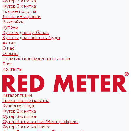
Футер 2-х нитка
Футер 3-х нитка
Тканые полотна
Лекала/Выкройки
Выкройки
Купоны
Купоны для футболок
Купоны для свитшота/худи
Акции
О нас
Отзывы
Политика конфиденциальности
Блог
Контакты
Каталог ткани
Трикотажные полотна
Кулирная гладь
Футер 2-х нитка
Футер 3-х нитка
Футер 3-х нитка Пич/Велюр эффект
Футер 3-х нитка Начес