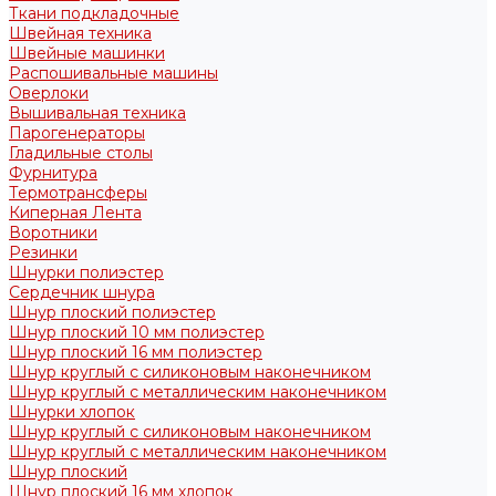
Ткани подкладочные
Швейная техника
Швейные машинки
Распошивальные машины
Оверлоки
Вышивальная техника
Парогенераторы
Гладильные столы
Фурнитура
Термотрансферы
Киперная Лента
Воротники
Резинки
Шнурки полиэстер
Сердечник шнура
Шнур плоский полиэстер
Шнур плоский 10 мм полиэстер
Шнур плоский 16 мм полиэстер
Шнур круглый с силиконовым наконечником
Шнур круглый с металлическим наконечником
Шнурки хлопок
Шнур круглый с силиконовым наконечником
Шнур круглый с металлическим наконечником
Шнур плоский
Шнур плоский 16 мм хлопок