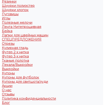
Резинки
Шнурки полиэстер
Шнурки хлопок
Пуговицы
Иглы
Полезные мелочи
Лента Нитепрошивная
Бейка
Лапки для швейных машин
СПЕЦПРЕДЛОЖЕНИЯ
Отрезы
Кулирная гладь
Футер 2-х нитка
Футер 3-х нитка
Тканые полотна
Лекала/Выкройки
Выкройки
Купоны
Купоны для футболок
Купоны для свитшота/худи
Акции
О нас
Отзывы
Политика конфиденциальности
Блог