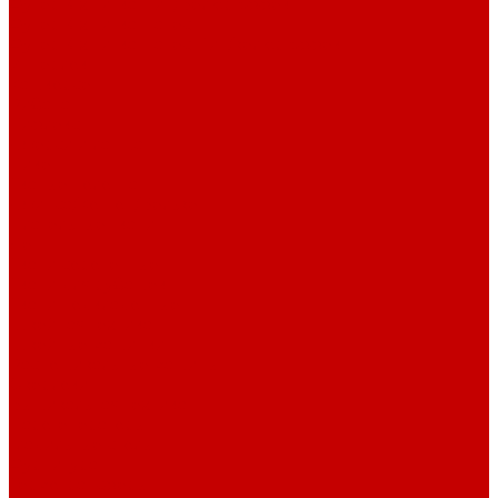
Футер 3-х нитка Пич/Велюр эффект
Футер 3-х нитка Начес
Футер 3-х нитка Начес Пич/велюр эффект
Интерлок
Кашкорсе
Рибана
Бифлекс
Джерси и лапша
Пике
Тканые полотна
Джинса/Коттон/Вельвет
Плательные ткани
Лён
Ткани сорочечные
Ткани для рубашек
Ткани подкладочные
Швейная техника
Швейные машинки
Распошивальные машины
Оверлоки
Вышивальная техника
Парогенераторы
Гладильные столы
Фурнитура
Термотрансферы