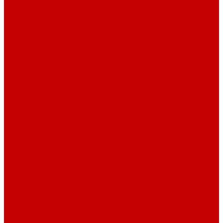
Футер 3-х нитка Начес Пич/велюр эффект
Футер 3-х нитка Микроначес Пич/Велюр эффект
Интерлок
Кашкорсе
Кашкорсе 300-350 гр. классический
Кашкорсе 400-550 гр. классический
Кашкорсе 300-400 гр. Пич/Велюр эффект
Рибана
Рибана 200-230 гр. классическая
Рибана 300-400 гр. классическая
Рибана 200-260 гр. Пич/Велюр эффект
Бифлекс
Джерси и лапша
Пике
Воротники и манжеты к пике
Пике
Сетка
Сетка
Сетка Принт
Тканые полотна
Джинса/Коттон/Вельвет
Плательные ткани
Лён
Ткани сорочечные
Ткани для рубашек