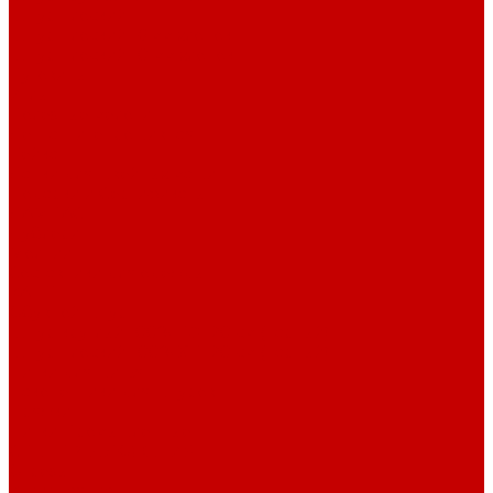
Шнур плоский
Шнур плоский 16 мм хлопок
Шнур плоский 10 мм хлопок
Пуговицы
Иглы
Полезные мелочи
Лента Нитепрошивная
Бейка
Лапки для швейных машин
Подарки и Сертификаты
ЛАМПАС
Дублерин
Молнии
Составники для одежды
КАНТ
Обувной шнур
Шнур круглый 100% ПЭ 120 см (парный)
Шнур плоский 100% ХБ 120 см (парный)
Нитки для шитья
Наконечники для шнуров
Пряжки
Нитки Промышленные
СПЕЦПРЕДЛОЖЕНИЯ
Отрезы
Кулирная гладь