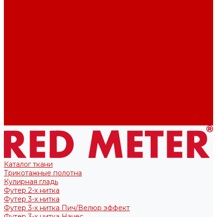
Футер 2-х нитка
Футер 3-х нитка
Тканые полотна
Лекала/Выкройки
Выкройки
Купоны
Купоны для футболок
Купоны для свитшота/худи
Акции
О нас
Отзывы
Политика конфиденциальности
Блог
Контакты
Каталог ткани
Трикотажные полотна
Кулирная гладь
Футер 2-х нитка
Футер 3-х нитка
Футер 3-х нитка Пич/Велюр эффект
Футер 3-х нитка Начес