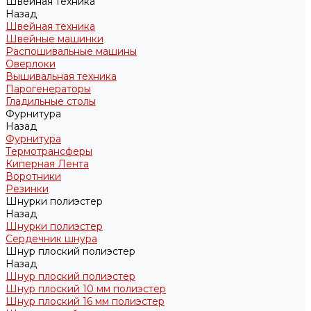
Швейная техника
Назад
Швейная техника
Швейные машинки
Распошивальные машины
Оверлоки
Вышивальная техника
Парогенераторы
Гладильные столы
Фурнитура
Назад
Фурнитура
Термотрансферы
Киперная Лента
Воротники
Резинки
Шнурки полиэстер
Назад
Шнурки полиэстер
Сердечник шнура
Шнур плоский полиэстер
Назад
Шнур плоский полиэстер
Шнур плоский 10 мм полиэстер
Шнур плоский 16 мм полиэстер