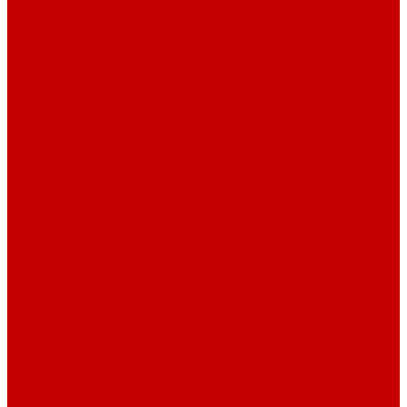
Рубашечная фланель
Ткани подкладочные
Ткани подкладочные
Швейная техника
Швейные машинки
Распошивальные машины
Оверлоки
Вышивальная техника
Парогенераторы
Гладильные столы
Фурнитура
Термотрансферы
Киперная Лента
Воротники
Резинки
Шнурки полиэстер
Сердечник шнура
Шнур плоский полиэстер
Шнур плоский 10 мм полиэстер
Шнур плоский 16 мм полиэстер
Шнур круглый с силиконовым наконечником
Шнур круглый с металлическим наконечником
Шнурки хлопок
Шнур круглый с силиконовым наконечником
Шнур круглый с металлическим наконечником