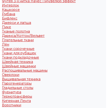
Футер 3-х нитка Начес Пич/велюр эффект
Интерлок
Кашкорсе
Рибана
Бифлекс
Джерси и лапша
Пике
Тканые полотна
Джинса/Коттон/Вельвет
Плательные ткани
Лён
Ткани сорочечные
Ткани для рубашек
Ткани подкладочные
Швейная техника
Швейные машинки
Распошивальные машины
Оверлоки
Вышивальная техника
Парогенераторы
Гладильные столы
Фурнитура
Термотрансферы
Киперная Лента
Воротники