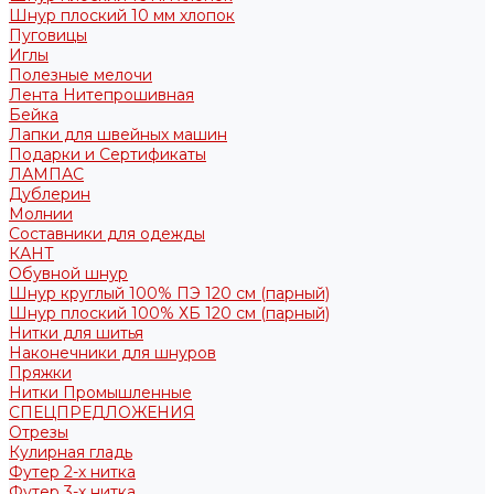
Шнур плоский 10 мм хлопок
Пуговицы
Иглы
Полезные мелочи
Лента Нитепрошивная
Бейка
Лапки для швейных машин
Подарки и Сертификаты
ЛАМПАС
Дублерин
Молнии
Составники для одежды
КАНТ
Обувной шнур
Шнур круглый 100% ПЭ 120 см (парный)
Шнур плоский 100% ХБ 120 см (парный)
Нитки для шитья
Наконечники для шнуров
Пряжки
Нитки Промышленные
СПЕЦПРЕДЛОЖЕНИЯ
Отрезы
Кулирная гладь
Футер 2-х нитка
Футер 3-х нитка