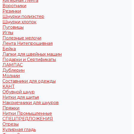
Киперная Лента
Воротники
Резинки
Шнурки полиэстер
Шнурки хлопок
Пуговицы
Иглы
Полезные мелочи
Лента Нитепрошивная
Бейка
Лапки для швейных машин
Подарки и Сертификаты
ЛАМПАС
Дублерин
Молнии
Составники для одежды
КАНТ
Обувной шнур
Нитки для шитья
Наконечники для шнуров
Пряжки
Нитки Промышленные
СПЕЦПРЕДЛОЖЕНИЯ
Отрезы
Кулирная гладь