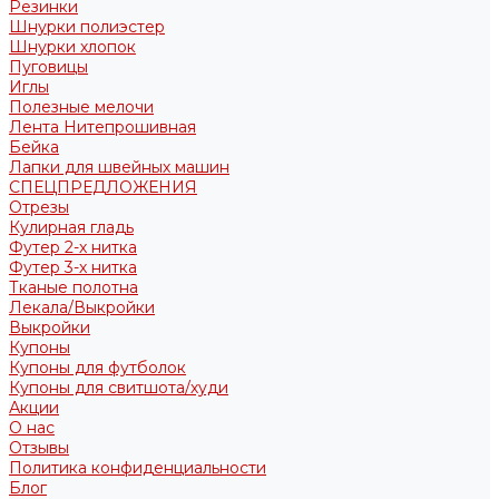
Резинки
Шнурки полиэстер
Шнурки хлопок
Пуговицы
Иглы
Полезные мелочи
Лента Нитепрошивная
Бейка
Лапки для швейных машин
СПЕЦПРЕДЛОЖЕНИЯ
Отрезы
Кулирная гладь
Футер 2-х нитка
Футер 3-х нитка
Тканые полотна
Лекала/Выкройки
Выкройки
Купоны
Купоны для футболок
Купоны для свитшота/худи
Акции
О нас
Отзывы
Политика конфиденциальности
Блог