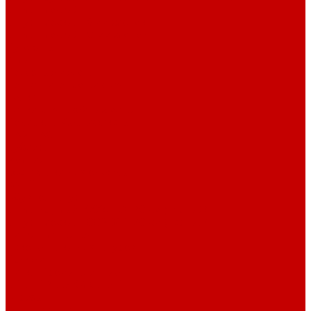
Шнур плоский
Шнур плоский 16 мм хлопок
Шнур плоский 10 мм хлопок
Пуговицы
Иглы
Полезные мелочи
Лента Нитепрошивная
Бейка
Лапки для швейных машин
Подарки и Сертификаты
ЛАМПАС
Дублерин
Молнии
Составники для одежды
КАНТ
Обувной шнур
Шнур круглый 100% ПЭ 120 см (парный)
Шнур плоский 100% ХБ 120 см (парный)
Нитки для шитья
Наконечники для шнуров
Пряжки
Нитки Промышленные
СПЕЦПРЕДЛОЖЕНИЯ
Отрезы
Кулирная гладь