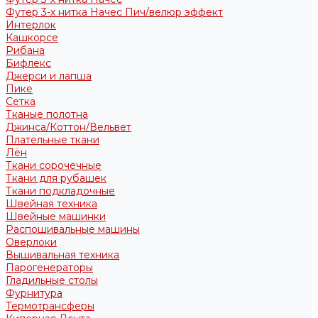
Футер 3-х нитка Начес Пич/велюр эффект
Интерлок
Кашкорсе
Рибана
Бифлекс
Джерси и лапша
Пике
Сетка
Тканые полотна
Джинса/Коттон/Вельвет
Плательные ткани
Лён
Ткани сорочечные
Ткани для рубашек
Ткани подкладочные
Швейная техника
Швейные машинки
Распошивальные машины
Оверлоки
Вышивальная техника
Парогенераторы
Гладильные столы
Фурнитура
Термотрансферы