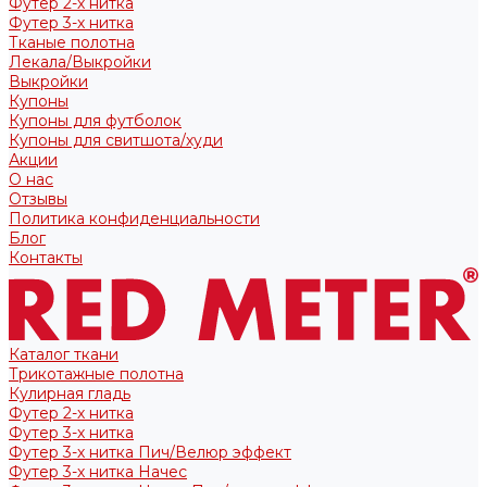
Футер 2-х нитка
Футер 3-х нитка
Тканые полотна
Лекала/Выкройки
Выкройки
Купоны
Купоны для футболок
Купоны для свитшота/худи
Акции
О нас
Отзывы
Политика конфиденциальности
Блог
Контакты
Каталог ткани
Трикотажные полотна
Кулирная гладь
Футер 2-х нитка
Футер 3-х нитка
Футер 3-х нитка Пич/Велюр эффект
Футер 3-х нитка Начес