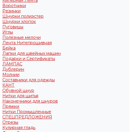
Киперная Лента
Воротники
Резинки
Шнурки полиэстер
Шнурки хлопок
Пуговицы
Иглы
Полезные мелочи
Лента Нитепрошивная
Бейка
Лапки для швейных машин
Подарки и Сертификаты
ЛАМПАС
Дублерин
Молнии
Составники для одежды
КАНТ
Обувной шнур
Нитки для шитья
Наконечники для шнуров
Пряжки
Нитки Промышленные
СПЕЦПРЕДЛОЖЕНИЯ
Отрезы
Кулирная гладь