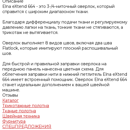
Описание
Elna eXtend 664 - это 3-/4-ниточный оверлок, который
справится с широким диапазоном ткани.
Благодаря дифференциалу подачи ткани и регулируемому
давлению лапки на ткань, тонкие ткани не стягиваются, а
трикотаж не вытягивается.
Оверлок выполняет 8 видов швов, включая два шва
Flatlock, которые имитируют плоский распошивальный
шов.
Для быстрой и правильной заправки оверлока на
переднюю панель нанесена цветная схема. Для
облегчения заправки нити в нижний петлитель Elna eXtend
664 имеет встроенный помощник. Оверлок Elna eXtend 664
станет идеальным дополнением к вашей швейной
машине.
Отзывы
Каталог
Трикотажные полотна
Тканые полотна
Швейная техника
Фурнитура
СПЕЦПРЕДЛОЖЕНИЯ