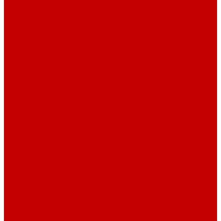
Футер 3-х нитка Пич/Велюр эффект
Футер 3-х нитка Начес
Футер 3-х нитка Начес Пич/велюр эффект
Интерлок
Кашкорсе
Рибана
Бифлекс
Джерси и лапша
Пике
Тканые полотна
Джинса/Коттон/Вельвет
Плательные ткани
Лён
Ткани сорочечные
Ткани для рубашек
Ткани подкладочные
Швейная техника
Швейные машинки
Распошивальные машины
Оверлоки
Вышивальная техника
Парогенераторы
Гладильные столы
Фурнитура
Термотрансферы