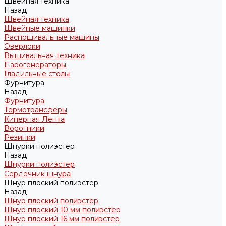
Швейная техника
Назад
Швейная техника
Швейные машинки
Распошивальные машины
Оверлоки
Вышивальная техника
Парогенераторы
Гладильные столы
Фурнитура
Назад
Фурнитура
Термотрансферы
Киперная Лента
Воротники
Резинки
Шнурки полиэстер
Назад
Шнурки полиэстер
Сердечник шнура
Шнур плоский полиэстер
Назад
Шнур плоский полиэстер
Шнур плоский 10 мм полиэстер
Шнур плоский 16 мм полиэстер