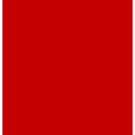
Футер 3-х нитка Начес Пич/велюр эффект
Футер 3-х нитка Микроначес Пич/Велюр эффект
Интерлок
Кашкорсе
Кашкорсе 300-350 гр. классический
Кашкорсе 400-550 гр. классический
Кашкорсе 300-400 гр. Пич/Велюр эффект
Рибана
Рибана 200-230 гр. классическая
Рибана 300-400 гр. классическая
Рибана 200-260 гр. Пич/Велюр эффект
Бифлекс
Джерси и лапша
Пике
Воротники и манжеты к пике
Пике
Сетка
Сетка
Сетка Принт
Тканые полотна
Джинса/Коттон/Вельвет
Плательные ткани
Лён
Ткани сорочечные
Ткани для рубашек