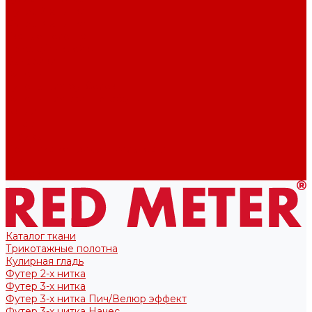
Футер 2-х нитка
Футер 3-х нитка
Тканые полотна
Лекала/Выкройки
Выкройки
Купоны
Купоны для футболок
Купоны для свитшота/худи
Акции
О нас
Отзывы
Политика конфиденциальности
Блог
Контакты
Каталог ткани
Трикотажные полотна
Кулирная гладь
Футер 2-х нитка
Футер 3-х нитка
Футер 3-х нитка Пич/Велюр эффект
Футер 3-х нитка Начес