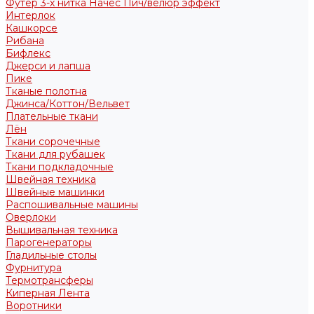
Футер 3-х нитка Начес Пич/велюр эффект
Интерлок
Кашкорсе
Рибана
Бифлекс
Джерси и лапша
Пике
Тканые полотна
Джинса/Коттон/Вельвет
Плательные ткани
Лён
Ткани сорочечные
Ткани для рубашек
Ткани подкладочные
Швейная техника
Швейные машинки
Распошивальные машины
Оверлоки
Вышивальная техника
Парогенераторы
Гладильные столы
Фурнитура
Термотрансферы
Киперная Лента
Воротники