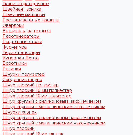
Ткани подкладочные
Швейная техника
Швейные машинки
Распошивальные машины
Оверлоки
Вышивальная техника
Парогенераторы
Гладильные столы
Фурнитура
Термотрансферы
Киперная Лента
Воротники
Резинки
Шнурки полиэстер
Сердечник шнура
Шнур плоский полиэстер
Шнур плоский 10 мм полиэстер
Шнур плоский 16 мм полиэстер
Шнур круглый с силиконовым наконечником
Шнур круглый с металлическим наконечником
Шнурки хлопок
Шнур круглый с силиконовым наконечником
Шнур круглый с металлическим наконечником
Шнур плоский
Шнур плоский 16 мм хлопок