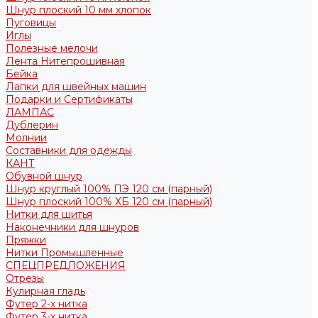
Шнур плоский 10 мм хлопок
Пуговицы
Иглы
Полезные мелочи
Лента Нитепрошивная
Бейка
Лапки для швейных машин
Подарки и Сертификаты
ЛАМПАС
Дублерин
Молнии
Составники для одежды
КАНТ
Обувной шнур
Шнур круглый 100% ПЭ 120 см (парный)
Шнур плоский 100% ХБ 120 см (парный)
Нитки для шитья
Наконечники для шнуров
Пряжки
Нитки Промышленные
СПЕЦПРЕДЛОЖЕНИЯ
Отрезы
Кулирная гладь
Футер 2-х нитка
Футер 3-х нитка