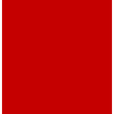
Рубашечная фланель
Ткани подкладочные
Ткани подкладочные
Швейная техника
Швейные машинки
Распошивальные машины
Оверлоки
Вышивальная техника
Парогенераторы
Гладильные столы
Фурнитура
Термотрансферы
Киперная Лента
Воротники
Резинки
Шнурки полиэстер
Сердечник шнура
Шнур плоский полиэстер
Шнур плоский 10 мм полиэстер
Шнур плоский 16 мм полиэстер
Шнур круглый с силиконовым наконечником
Шнур круглый с металлическим наконечником
Шнурки хлопок
Шнур круглый с силиконовым наконечником
Шнур круглый с металлическим наконечником