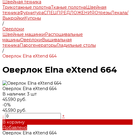
Швейная техника
Трикотажные полотна
Тканые полотна
Швейная
техника
Фурнитура
СПЕЦПРЕДЛОЖЕНИЯ
Отрезы
Лекала/
Выкройки
Купоны
/
Оверлоки
Швейные машинки
Распошивальные
машины
Оверлоки
Вышивальная
техника
Парогенераторы
Гладильные столы
/
Оверлок Elna eXtend 664
Оверлок Elna eXtend 664
Оверлок Elna eXtend 664
В наличии: 3 шт
45.590 руб.
-0%
45.590 руб.
-
+
В корзину
Добавлено
Оверлок Elna eXtend 664