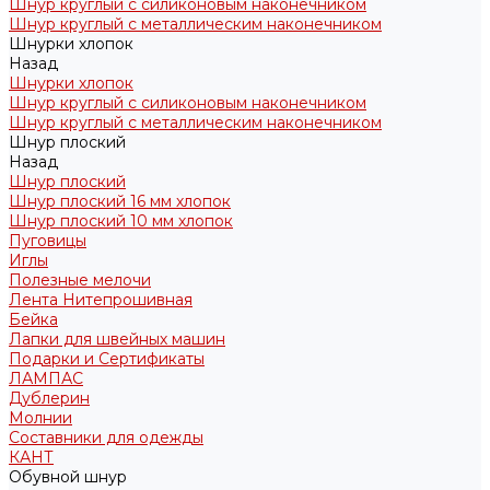
Шнур круглый с силиконовым наконечником
Шнур круглый с металлическим наконечником
Шнурки хлопок
Назад
Шнурки хлопок
Шнур круглый с силиконовым наконечником
Шнур круглый с металлическим наконечником
Шнур плоский
Назад
Шнур плоский
Шнур плоский 16 мм хлопок
Шнур плоский 10 мм хлопок
Пуговицы
Иглы
Полезные мелочи
Лента Нитепрошивная
Бейка
Лапки для швейных машин
Подарки и Сертификаты
ЛАМПАС
Дублерин
Молнии
Составники для одежды
КАНТ
Обувной шнур