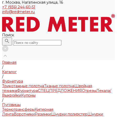
г. Москва, Нагатинская улица, 16
+7 (936) 244-60-51
info@redmeter.ru
Поиск
Главная
/
Каталог
/
Фурнитура
Трикотажные полотна
Тканые полотна
Швейная
техника
Фурнитура
СПЕЦПРЕДЛОЖЕНИЯ
Отрезы
Лекала/
Выкройки
Купоны
/
Пуговицы
Термотрансферы
Киперная
Лента
Воротники
Резинки
Шнурки полиэстер
Шнурки