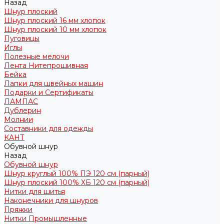
Назад
Шнур плоский
Шнур плоский 16 мм хлопок
Шнур плоский 10 мм хлопок
Пуговицы
Иглы
Полезные мелочи
Лента Нитепрошивная
Бейка
Лапки для швейных машин
Подарки и Сертификаты
ЛАМПАС
Дублерин
Молнии
Составники для одежды
КАНТ
Обувной шнур
Назад
Обувной шнур
Шнур круглый 100% ПЭ 120 см (парный)
Шнур плоский 100% ХБ 120 см (парный)
Нитки для шитья
Наконечники для шнуров
Пряжки
Нитки Промышленные