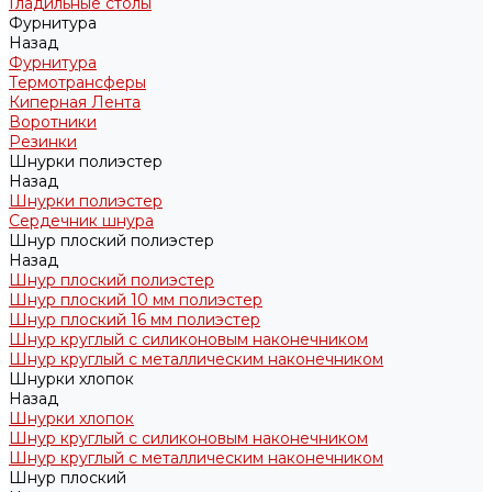
Гладильные столы
Фурнитура
Назад
Фурнитура
Термотрансферы
Киперная Лента
Воротники
Резинки
Шнурки полиэстер
Назад
Шнурки полиэстер
Сердечник шнура
Шнур плоский полиэстер
Назад
Шнур плоский полиэстер
Шнур плоский 10 мм полиэстер
Шнур плоский 16 мм полиэстер
Шнур круглый с силиконовым наконечником
Шнур круглый с металлическим наконечником
Шнурки хлопок
Назад
Шнурки хлопок
Шнур круглый с силиконовым наконечником
Шнур круглый с металлическим наконечником
Шнур плоский