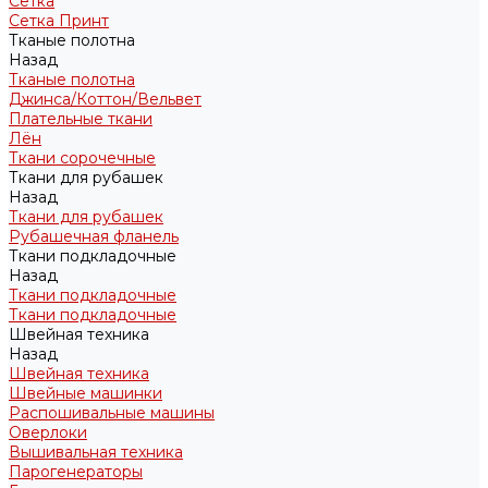
Сетка
Сетка Принт
Тканые полотна
Назад
Тканые полотна
Джинса/Коттон/Вельвет
Плательные ткани
Лён
Ткани сорочечные
Ткани для рубашек
Назад
Ткани для рубашек
Рубашечная фланель
Ткани подкладочные
Назад
Ткани подкладочные
Ткани подкладочные
Швейная техника
Назад
Швейная техника
Швейные машинки
Распошивальные машины
Оверлоки
Вышивальная техника
Парогенераторы