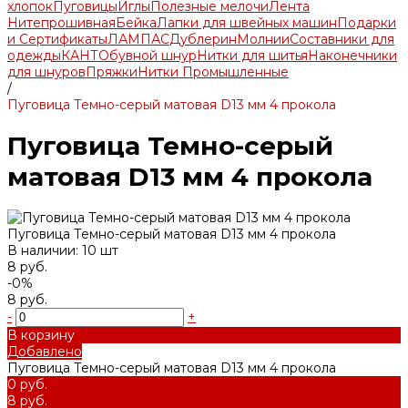
хлопок
Пуговицы
Иглы
Полезные мелочи
Лента
Нитепрошивная
Бейка
Лапки для швейных машин
Подарки
и Сертификаты
ЛАМПАС
Дублерин
Молнии
Составники для
одежды
КАНТ
Обувной шнур
Нитки для шитья
Наконечники
для шнуров
Пряжки
Нитки Промышленные
/
Пуговица Темно-серый матовая D13 мм 4 прокола
Пуговица Темно-серый
матовая D13 мм 4 прокола
Пуговица Темно-серый матовая D13 мм 4 прокола
В наличии: 10 шт
8 руб.
-0%
8 руб.
-
+
В корзину
Добавлено
Пуговица Темно-серый матовая D13 мм 4 прокола
0 руб.
8 руб.