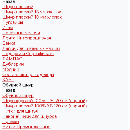
Назад
Шнур плоский
Шнур плоский 16 мм хлопок
Шнур плоский 10 мм хлопок
Пуговицы
Иглы
Полезные мелочи
Лента Нитепрошивная
Бейка
Лапки для швейных машин
Подарки и Сертификаты
ЛАМПАС
Дублерин
Молнии
Составники для одежды
КАНТ
Обувной шнур
Назад
Обувной шнур
Шнур круглый 100% ПЭ 120 см (парный)
Шнур плоский 100% ХБ 120 см (парный)
Нитки для шитья
Наконечники для шнуров
Пряжки
Нитки Промышленные