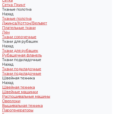
Сетка
Сетка Принт
Тканые полотна
Назад
Тканые полотна
Джинса/Коттон/Вельвет
Плательные ткани
Лён
Ткани сорочечные
Ткани для рубашек
Назад
Ткани для рубашек
Рубашечная фланель
Ткани подкладочные
Назад
Ткани подкладочные
Ткани подкладочные
Швейная техника
Назад
Швейная техника
Швейные машинки
Распошивальные машины
Оверлоки
Вышивальная техника
Парогенераторы