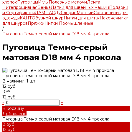
хлопок
Пуговицы
Иглы
Полезные мелочи
Лента
Нитепрошивная
Бейка
Лапки для швейных машин
Подарки
и Сертификаты
ЛАМПАС
Дублерин
Молнии
Составники для
одежды
КАНТ
Обувной шнур
Нитки для шитья
Наконечники
для шнуров
Пряжки
Нитки Промышленные
/
Пуговица Темно-серый матовая D18 мм 4 прокола
Пуговица Темно-серый
матовая D18 мм 4 прокола
Пуговица Темно-серый матовая D18 мм 4 прокола
В наличии: 1 шт
12 руб.
-0%
12 руб.
-
+
В корзину
Добавлено
Пуговица Темно-серый матовая D18 мм 4 прокола
0 руб.
12 руб.