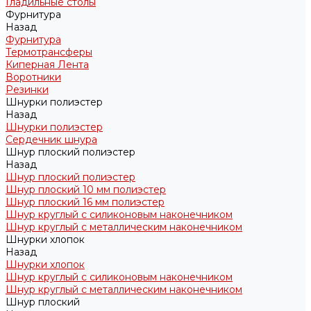
Гладильные столы
Фурнитура
Назад
Фурнитура
Термотрансферы
Киперная Лента
Воротники
Резинки
Шнурки полиэстер
Назад
Шнурки полиэстер
Сердечник шнура
Шнур плоский полиэстер
Назад
Шнур плоский полиэстер
Шнур плоский 10 мм полиэстер
Шнур плоский 16 мм полиэстер
Шнур круглый с силиконовым наконечником
Шнур круглый с металлическим наконечником
Шнурки хлопок
Назад
Шнурки хлопок
Шнур круглый с силиконовым наконечником
Шнур круглый с металлическим наконечником
Шнур плоский