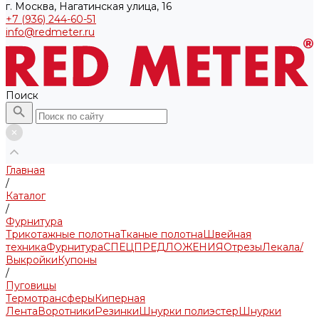
г. Москва, Нагатинская улица, 16
+7 (936) 244-60-51
info@redmeter.ru
Поиск
Главная
/
Каталог
/
Фурнитура
Трикотажные полотна
Тканые полотна
Швейная
техника
Фурнитура
СПЕЦПРЕДЛОЖЕНИЯ
Отрезы
Лекала/
Выкройки
Купоны
/
Пуговицы
Термотрансферы
Киперная
Лента
Воротники
Резинки
Шнурки полиэстер
Шнурки