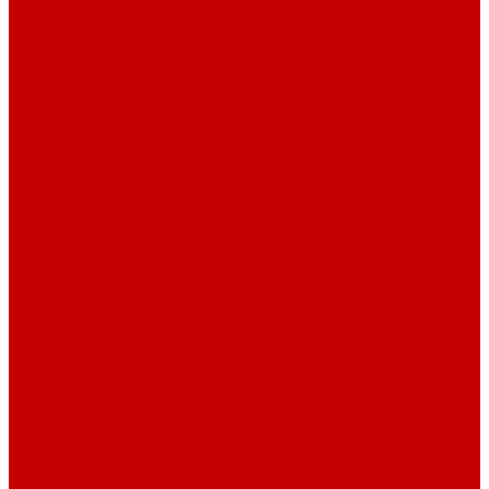
Рубашечная фланель
Ткани подкладочные
Ткани подкладочные
Швейная техника
Швейные машинки
Распошивальные машины
Оверлоки
Вышивальная техника
Парогенераторы
Гладильные столы
Фурнитура
Термотрансферы
Киперная Лента
Воротники
Резинки
Шнурки полиэстер
Сердечник шнура
Шнур плоский полиэстер
Шнур плоский 10 мм полиэстер
Шнур плоский 16 мм полиэстер
Шнур круглый с силиконовым наконечником
Шнур круглый с металлическим наконечником
Шнурки хлопок
Шнур круглый с силиконовым наконечником
Шнур круглый с металлическим наконечником