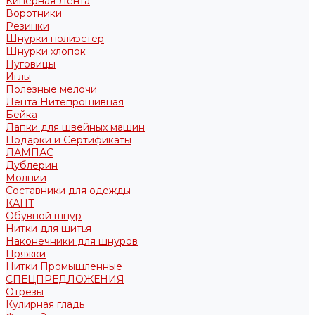
Киперная Лента
Воротники
Резинки
Шнурки полиэстер
Шнурки хлопок
Пуговицы
Иглы
Полезные мелочи
Лента Нитепрошивная
Бейка
Лапки для швейных машин
Подарки и Сертификаты
ЛАМПАС
Дублерин
Молнии
Составники для одежды
КАНТ
Обувной шнур
Нитки для шитья
Наконечники для шнуров
Пряжки
Нитки Промышленные
СПЕЦПРЕДЛОЖЕНИЯ
Отрезы
Кулирная гладь