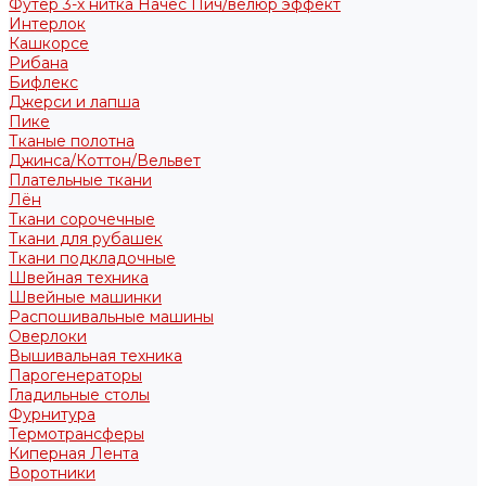
Футер 3-х нитка Начес Пич/велюр эффект
Интерлок
Кашкорсе
Рибана
Бифлекс
Джерси и лапша
Пике
Тканые полотна
Джинса/Коттон/Вельвет
Плательные ткани
Лён
Ткани сорочечные
Ткани для рубашек
Ткани подкладочные
Швейная техника
Швейные машинки
Распошивальные машины
Оверлоки
Вышивальная техника
Парогенераторы
Гладильные столы
Фурнитура
Термотрансферы
Киперная Лента
Воротники