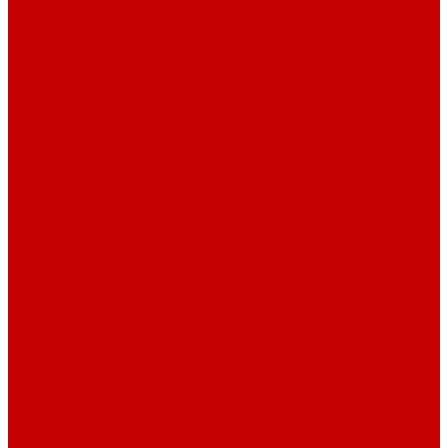
Футер 3-х нитка Пич/Велюр эффект
Футер 3-х нитка Начес
Футер 3-х нитка Начес Пич/велюр эффект
Интерлок
Кашкорсе
Рибана
Бифлекс
Джерси и лапша
Пике
Тканые полотна
Джинса/Коттон/Вельвет
Плательные ткани
Лён
Ткани сорочечные
Ткани для рубашек
Ткани подкладочные
Швейная техника
Швейные машинки
Распошивальные машины
Оверлоки
Вышивальная техника
Парогенераторы
Гладильные столы
Фурнитура
Термотрансферы