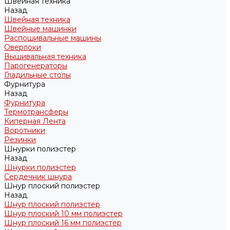
Швейная техника
Назад
Швейная техника
Швейные машинки
Распошивальные машины
Оверлоки
Вышивальная техника
Парогенераторы
Гладильные столы
Фурнитура
Назад
Фурнитура
Термотрансферы
Киперная Лента
Воротники
Резинки
Шнурки полиэстер
Назад
Шнурки полиэстер
Сердечник шнура
Шнур плоский полиэстер
Назад
Шнур плоский полиэстер
Шнур плоский 10 мм полиэстер
Шнур плоский 16 мм полиэстер