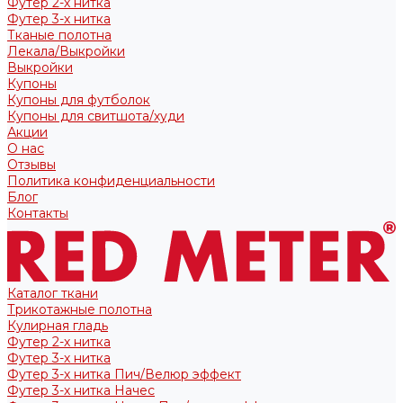
Футер 2-х нитка
Футер 3-х нитка
Тканые полотна
Лекала/Выкройки
Выкройки
Купоны
Купоны для футболок
Купоны для свитшота/худи
Акции
О нас
Отзывы
Политика конфиденциальности
Блог
Контакты
Каталог ткани
Трикотажные полотна
Кулирная гладь
Футер 2-х нитка
Футер 3-х нитка
Футер 3-х нитка Пич/Велюр эффект
Футер 3-х нитка Начес