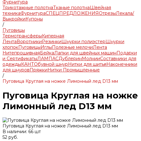
Фурнитура
Трикотажные полотна
Тканые полотна
Швейная
техника
Фурнитура
СПЕЦПРЕДЛОЖЕНИЯ
Отрезы
Лекала/
Выкройки
Купоны
/
Пуговицы
Термотрансферы
Киперная
Лента
Воротники
Резинки
Шнурки полиэстер
Шнурки
хлопок
Пуговицы
Иглы
Полезные мелочи
Лента
Нитепрошивная
Бейка
Лапки для швейных машин
Подарки
и Сертификаты
ЛАМПАС
Дублерин
Молнии
Составники для
одежды
КАНТ
Обувной шнур
Нитки для шитья
Наконечники
для шнуров
Пряжки
Нитки Промышленные
/
Пуговица Круглая на ножке Лимонный лед D13 мм
Пуговица Круглая на ножке
Лимонный лед D13 мм
Пуговица Круглая на ножке Лимонный лед D13 мм
В наличии: 66 шт
52 руб.