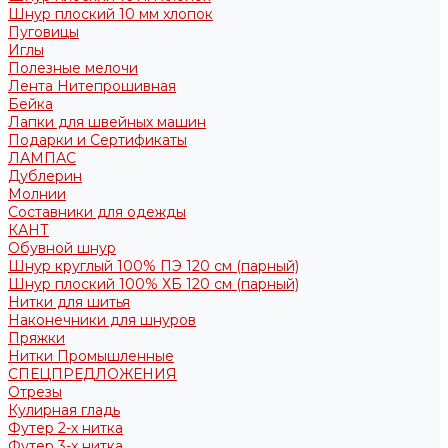
Шнур плоский 10 мм хлопок
Пуговицы
Иглы
Полезные мелочи
Лента Нитепрошивная
Бейка
Лапки для швейных машин
Подарки и Сертификаты
ЛАМПАС
Дублерин
Молнии
Составники для одежды
КАНТ
Обувной шнур
Шнур круглый 100% ПЭ 120 см (парный)
Шнур плоский 100% ХБ 120 см (парный)
Нитки для шитья
Наконечники для шнуров
Пряжки
Нитки Промышленные
СПЕЦПРЕДЛОЖЕНИЯ
Отрезы
Кулирная гладь
Футер 2-х нитка
Футер 3-х нитка