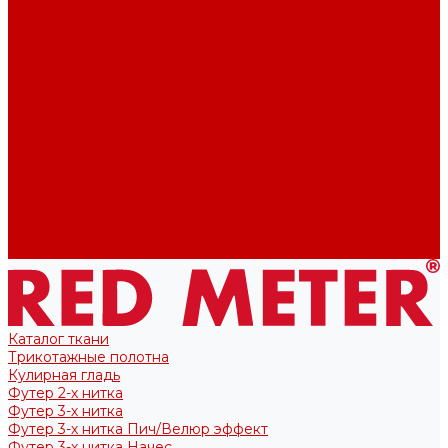
Футер 2-х нитка
Футер 3-х нитка
Тканые полотна
Лекала/Выкройки
Выкройки
Купоны
Купоны для футболок
Купоны для свитшота/худи
Акции
О нас
Отзывы
Политика конфиденциальности
Блог
Контакты
Каталог ткани
Трикотажные полотна
Кулирная гладь
Футер 2-х нитка
Футер 3-х нитка
Футер 3-х нитка Пич/Велюр эффект
Футер 3-х нитка Начес