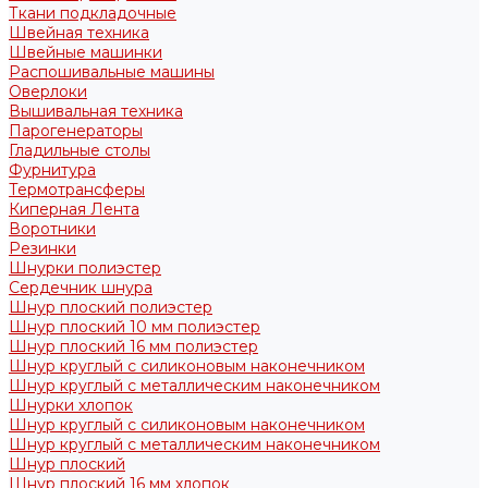
Ткани подкладочные
Швейная техника
Швейные машинки
Распошивальные машины
Оверлоки
Вышивальная техника
Парогенераторы
Гладильные столы
Фурнитура
Термотрансферы
Киперная Лента
Воротники
Резинки
Шнурки полиэстер
Сердечник шнура
Шнур плоский полиэстер
Шнур плоский 10 мм полиэстер
Шнур плоский 16 мм полиэстер
Шнур круглый с силиконовым наконечником
Шнур круглый с металлическим наконечником
Шнурки хлопок
Шнур круглый с силиконовым наконечником
Шнур круглый с металлическим наконечником
Шнур плоский
Шнур плоский 16 мм хлопок