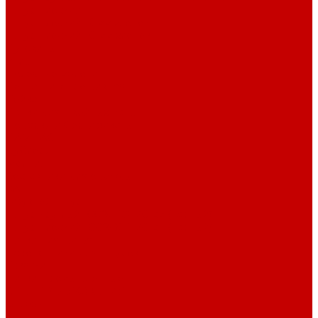
Шнур плоский
Шнур плоский 16 мм хлопок
Шнур плоский 10 мм хлопок
Пуговицы
Иглы
Полезные мелочи
Лента Нитепрошивная
Бейка
Лапки для швейных машин
Подарки и Сертификаты
ЛАМПАС
Дублерин
Молнии
Составники для одежды
КАНТ
Обувной шнур
Шнур круглый 100% ПЭ 120 см (парный)
Шнур плоский 100% ХБ 120 см (парный)
Нитки для шитья
Наконечники для шнуров
Пряжки
Нитки Промышленные
СПЕЦПРЕДЛОЖЕНИЯ
Отрезы
Кулирная гладь