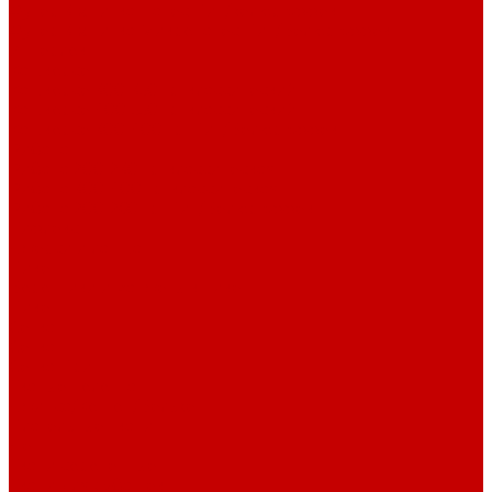
Футер 3-х нитка Начес Пич/велюр эффект
Футер 3-х нитка Микроначес Пич/Велюр эффект
Интерлок
Кашкорсе
Кашкорсе 300-350 гр. классический
Кашкорсе 400-550 гр. классический
Кашкорсе 300-400 гр. Пич/Велюр эффект
Рибана
Рибана 200-230 гр. классическая
Рибана 300-400 гр. классическая
Рибана 200-260 гр. Пич/Велюр эффект
Бифлекс
Джерси и лапша
Пике
Воротники и манжеты к пике
Пике
Сетка
Сетка
Сетка Принт
Тканые полотна
Джинса/Коттон/Вельвет
Плательные ткани
Лён
Ткани сорочечные
Ткани для рубашек