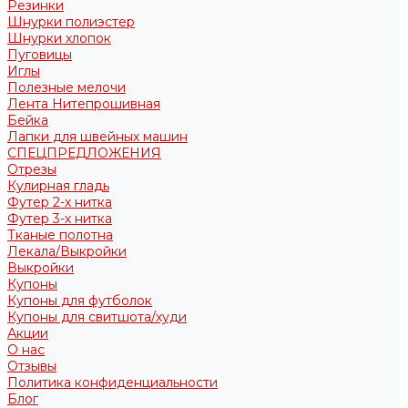
Резинки
Шнурки полиэстер
Шнурки хлопок
Пуговицы
Иглы
Полезные мелочи
Лента Нитепрошивная
Бейка
Лапки для швейных машин
СПЕЦПРЕДЛОЖЕНИЯ
Отрезы
Кулирная гладь
Футер 2-х нитка
Футер 3-х нитка
Тканые полотна
Лекала/Выкройки
Выкройки
Купоны
Купоны для футболок
Купоны для свитшота/худи
Акции
О нас
Отзывы
Политика конфиденциальности
Блог