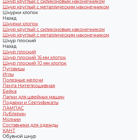
Шнур круглый с силиконовым наконечником
Шнур круглый с металлическим наконечником
Шнурки хлопок
Назад
Шнурки хлопок
Шнур круглый с силиконовым наконечником
Шнур круглый с металлическим наконечником
Шнур плоский
Назад
Шнур плоский
Шнур плоский 16 мм хлопок
Шнур плоский 10 мм хлопок
Пуговицы
Иглы
Полезные мелочи
Лента Нитепрошивная
Бейка
Лапки для швейных машин
Подарки и Сертификаты
ЛАМПАС
Дублерин
Молнии
Составники для одежды
КАНТ
Обувной шнур