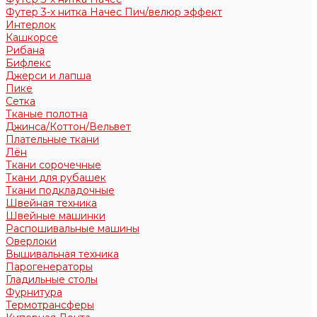
Футер 3-х нитка Начес Пич/велюр эффект
Интерлок
Кашкорсе
Рибана
Бифлекс
Джерси и лапша
Пике
Сетка
Тканые полотна
Джинса/Коттон/Вельвет
Плательные ткани
Лён
Ткани сорочечные
Ткани для рубашек
Ткани подкладочные
Швейная техника
Швейные машинки
Распошивальные машины
Оверлоки
Вышивальная техника
Парогенераторы
Гладильные столы
Фурнитура
Термотрансферы