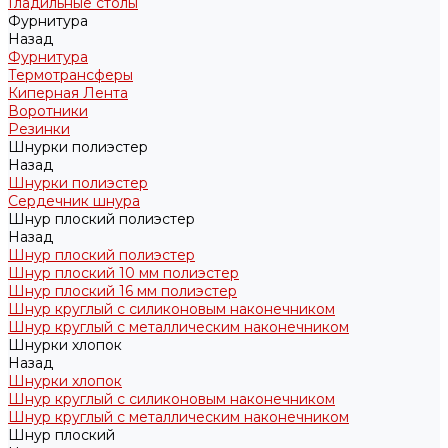
Гладильные столы
Фурнитура
Назад
Фурнитура
Термотрансферы
Киперная Лента
Воротники
Резинки
Шнурки полиэстер
Назад
Шнурки полиэстер
Сердечник шнура
Шнур плоский полиэстер
Назад
Шнур плоский полиэстер
Шнур плоский 10 мм полиэстер
Шнур плоский 16 мм полиэстер
Шнур круглый с силиконовым наконечником
Шнур круглый с металлическим наконечником
Шнурки хлопок
Назад
Шнурки хлопок
Шнур круглый с силиконовым наконечником
Шнур круглый с металлическим наконечником
Шнур плоский