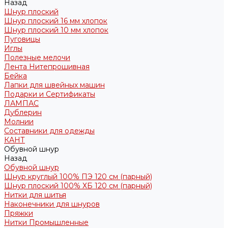
Назад
Шнур плоский
Шнур плоский 16 мм хлопок
Шнур плоский 10 мм хлопок
Пуговицы
Иглы
Полезные мелочи
Лента Нитепрошивная
Бейка
Лапки для швейных машин
Подарки и Сертификаты
ЛАМПАС
Дублерин
Молнии
Составники для одежды
КАНТ
Обувной шнур
Назад
Обувной шнур
Шнур круглый 100% ПЭ 120 см (парный)
Шнур плоский 100% ХБ 120 см (парный)
Нитки для шитья
Наконечники для шнуров
Пряжки
Нитки Промышленные