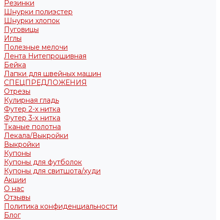
Резинки
Шнурки полиэстер
Шнурки хлопок
Пуговицы
Иглы
Полезные мелочи
Лента Нитепрошивная
Бейка
Лапки для швейных машин
СПЕЦПРЕДЛОЖЕНИЯ
Отрезы
Кулирная гладь
Футер 2-х нитка
Футер 3-х нитка
Тканые полотна
Лекала/Выкройки
Выкройки
Купоны
Купоны для футболок
Купоны для свитшота/худи
Акции
О нас
Отзывы
Политика конфиденциальности
Блог