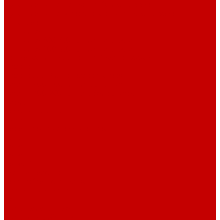
Футер 3-х нитка Начес Пич/велюр эффект
Футер 3-х нитка Микроначес Пич/Велюр эффект
Интерлок
Кашкорсе
Кашкорсе 300-350 гр. классический
Кашкорсе 400-550 гр. классический
Кашкорсе 300-400 гр. Пич/Велюр эффект
Рибана
Рибана 200-230 гр. классическая
Рибана 300-400 гр. классическая
Рибана 200-260 гр. Пич/Велюр эффект
Бифлекс
Джерси и лапша
Пике
Воротники и манжеты к пике
Пике
Сетка
Сетка
Сетка Принт
Тканые полотна
Джинса/Коттон/Вельвет
Плательные ткани
Лён
Ткани сорочечные
Ткани для рубашек