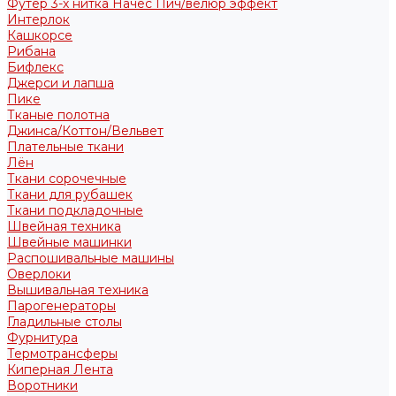
Футер 3-х нитка Начес Пич/велюр эффект
Интерлок
Кашкорсе
Рибана
Бифлекс
Джерси и лапша
Пике
Тканые полотна
Джинса/Коттон/Вельвет
Плательные ткани
Лён
Ткани сорочечные
Ткани для рубашек
Ткани подкладочные
Швейная техника
Швейные машинки
Распошивальные машины
Оверлоки
Вышивальная техника
Парогенераторы
Гладильные столы
Фурнитура
Термотрансферы
Киперная Лента
Воротники