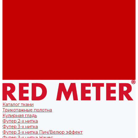
Футер 2-х нитка
Футер 3-х нитка
Тканые полотна
Лекала/Выкройки
Выкройки
Купоны
Купоны для футболок
Купоны для свитшота/худи
Акции
О нас
Отзывы
Политика конфиденциальности
Блог
Контакты
Каталог ткани
Трикотажные полотна
Кулирная гладь
Футер 2-х нитка
Футер 3-х нитка
Футер 3-х нитка Пич/Велюр эффект
Футер 3-х нитка Начес