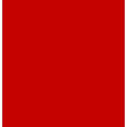
Рубашечная фланель
Ткани подкладочные
Ткани подкладочные
Швейная техника
Швейные машинки
Распошивальные машины
Оверлоки
Вышивальная техника
Парогенераторы
Гладильные столы
Фурнитура
Термотрансферы
Киперная Лента
Воротники
Резинки
Шнурки полиэстер
Сердечник шнура
Шнур плоский полиэстер
Шнур плоский 10 мм полиэстер
Шнур плоский 16 мм полиэстер
Шнур круглый с силиконовым наконечником
Шнур круглый с металлическим наконечником
Шнурки хлопок
Шнур круглый с силиконовым наконечником
Шнур круглый с металлическим наконечником