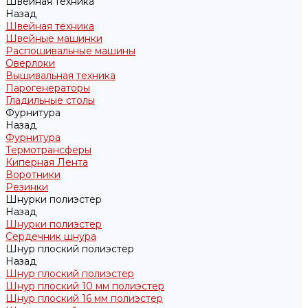
Швейная техника
Назад
Швейная техника
Швейные машинки
Распошивальные машины
Оверлоки
Вышивальная техника
Парогенераторы
Гладильные столы
Фурнитура
Назад
Фурнитура
Термотрансферы
Киперная Лента
Воротники
Резинки
Шнурки полиэстер
Назад
Шнурки полиэстер
Сердечник шнура
Шнур плоский полиэстер
Назад
Шнур плоский полиэстер
Шнур плоский 10 мм полиэстер
Шнур плоский 16 мм полиэстер