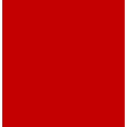
Шнур плоский
Шнур плоский 16 мм хлопок
Шнур плоский 10 мм хлопок
Пуговицы
Иглы
Полезные мелочи
Лента Нитепрошивная
Бейка
Лапки для швейных машин
Подарки и Сертификаты
ЛАМПАС
Дублерин
Молнии
Составники для одежды
КАНТ
Обувной шнур
Шнур круглый 100% ПЭ 120 см (парный)
Шнур плоский 100% ХБ 120 см (парный)
Нитки для шитья
Наконечники для шнуров
Пряжки
Нитки Промышленные
СПЕЦПРЕДЛОЖЕНИЯ
Отрезы
Кулирная гладь