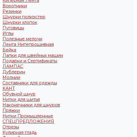
Киперная Лента
Воротники
Резинки
Шнурки полиэстер
Шнурки хлопок
Пуговицы
Иглы
Полезные мелочи
Лента Нитепрошивная
Бейка
Лапки для швейных машин
Подарки и Сертификаты
ЛАМПАС
Дублерин
Молнии
Составники для одежды
КАНТ
Обувной шнур
Нитки для шитья
Наконечники для шнуров
Пряжки
Нитки Промышленные
СПЕЦПРЕДЛОЖЕНИЯ
Отрезы
Кулирная гладь