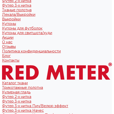
Футер 2-х нитка
Футер 3-х нитка
Тканые полотна
Лекала/Выкройки
Выкройки
Купоны
Купоны для футболок
Купоны для свитшота/худи
Акции
О нас
Отзывы
Политика конфиденциальности
Блог
Контакты
Каталог ткани
Трикотажные полотна
Кулирная гладь
Футер 2-х нитка
Футер 3-х нитка
Футер 3-х нитка Пич/Велюр эффект
Футер 3-х нитка Начес