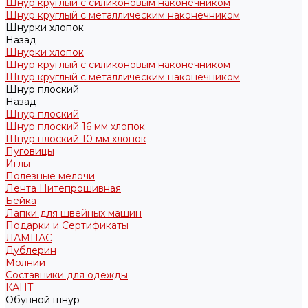
Шнур круглый с силиконовым наконечником
Шнур круглый с металлическим наконечником
Шнурки хлопок
Назад
Шнурки хлопок
Шнур круглый с силиконовым наконечником
Шнур круглый с металлическим наконечником
Шнур плоский
Назад
Шнур плоский
Шнур плоский 16 мм хлопок
Шнур плоский 10 мм хлопок
Пуговицы
Иглы
Полезные мелочи
Лента Нитепрошивная
Бейка
Лапки для швейных машин
Подарки и Сертификаты
ЛАМПАС
Дублерин
Молнии
Составники для одежды
КАНТ
Обувной шнур