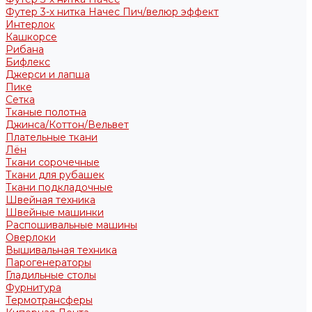
Футер 3-х нитка Начес Пич/велюр эффект
Интерлок
Кашкорсе
Рибана
Бифлекс
Джерси и лапша
Пике
Сетка
Тканые полотна
Джинса/Коттон/Вельвет
Плательные ткани
Лён
Ткани сорочечные
Ткани для рубашек
Ткани подкладочные
Швейная техника
Швейные машинки
Распошивальные машины
Оверлоки
Вышивальная техника
Парогенераторы
Гладильные столы
Фурнитура
Термотрансферы