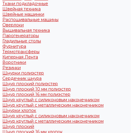
Ткани подкладочные
Швейная техника
Швейные машинки
Распошивальные машины
Оверлоки
Вышивальная техника
Парогенераторы
Гладильные столы
Фурнитура
Термотрансферы
Киперная Лента
Воротники
Резинки
Шнурки полиэстер
Сердечник шнура
Шнур плоский полиэстер
Шнур плоский 10 мм полиэстер
Шнур плоский 16 мм полиэстер
Шнур круглый с силиконовым наконечником
Шнур круглый с металлическим наконечником
Шнурки хлопок
Шнур круглый с силиконовым наконечником
Шнур круглый с металлическим наконечником
Шнур плоский
Шнур плоский 16 мм хлопок