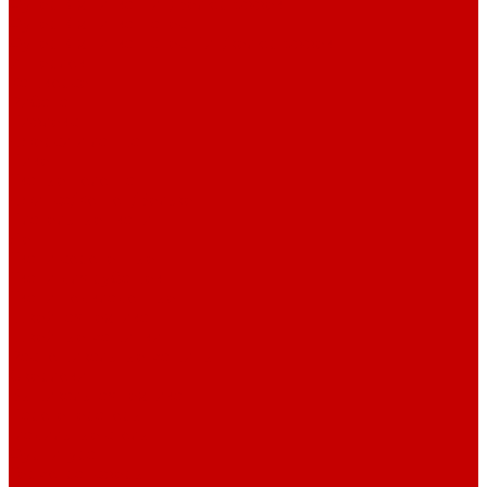
Футер 3-х нитка Пич/Велюр эффект
Футер 3-х нитка Начес
Футер 3-х нитка Начес Пич/велюр эффект
Интерлок
Кашкорсе
Рибана
Бифлекс
Джерси и лапша
Пике
Тканые полотна
Джинса/Коттон/Вельвет
Плательные ткани
Лён
Ткани сорочечные
Ткани для рубашек
Ткани подкладочные
Швейная техника
Швейные машинки
Распошивальные машины
Оверлоки
Вышивальная техника
Парогенераторы
Гладильные столы
Фурнитура
Термотрансферы