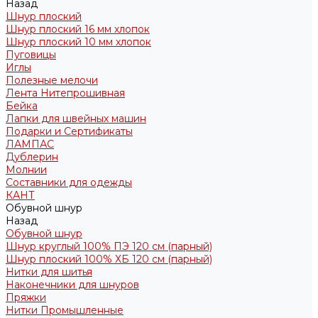
Назад
Шнур плоский
Шнур плоский 16 мм хлопок
Шнур плоский 10 мм хлопок
Пуговицы
Иглы
Полезные мелочи
Лента Нитепрошивная
Бейка
Лапки для швейных машин
Подарки и Сертификаты
ЛАМПАС
Дублерин
Молнии
Составники для одежды
КАНТ
Обувной шнур
Назад
Обувной шнур
Шнур круглый 100% ПЭ 120 см (парный)
Шнур плоский 100% ХБ 120 см (парный)
Нитки для шитья
Наконечники для шнуров
Пряжки
Нитки Промышленные