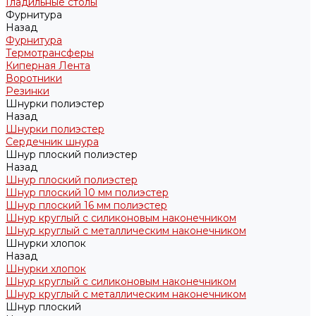
Гладильные столы
Фурнитура
Назад
Фурнитура
Термотрансферы
Киперная Лента
Воротники
Резинки
Шнурки полиэстер
Назад
Шнурки полиэстер
Сердечник шнура
Шнур плоский полиэстер
Назад
Шнур плоский полиэстер
Шнур плоский 10 мм полиэстер
Шнур плоский 16 мм полиэстер
Шнур круглый с силиконовым наконечником
Шнур круглый с металлическим наконечником
Шнурки хлопок
Назад
Шнурки хлопок
Шнур круглый с силиконовым наконечником
Шнур круглый с металлическим наконечником
Шнур плоский