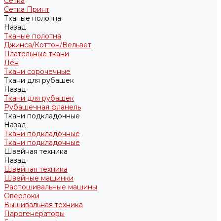
Сетка
Сетка Принт
Тканые полотна
Назад
Тканые полотна
Джинса/Коттон/Вельвет
Плательные ткани
Лён
Ткани сорочечные
Ткани для рубашек
Назад
Ткани для рубашек
Рубашечная фланель
Ткани подкладочные
Назад
Ткани подкладочные
Ткани подкладочные
Швейная техника
Назад
Швейная техника
Швейные машинки
Распошивальные машины
Оверлоки
Вышивальная техника
Парогенераторы