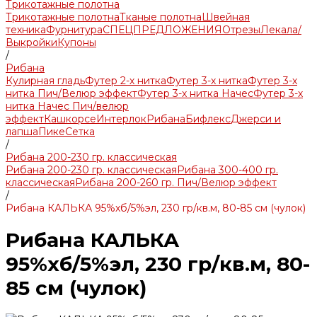
Трикотажные полотна
Трикотажные полотна
Тканые полотна
Швейная
техника
Фурнитура
СПЕЦПРЕДЛОЖЕНИЯ
Отрезы
Лекала/
Выкройки
Купоны
/
Рибана
Кулирная гладь
Футер 2-х нитка
Футер 3-х нитка
Футер 3-х
нитка Пич/Велюр эффект
Футер 3-х нитка Начес
Футер 3-х
нитка Начес Пич/велюр
эффект
Кашкорсе
Интерлок
Рибана
Бифлекс
Джерси и
лапша
Пике
Сетка
/
Рибана 200-230 гр. классическая
Рибана 200-230 гр. классическая
Рибана 300-400 гр.
классическая
Рибана 200-260 гр. Пич/Велюр эффект
/
Рибана КАЛЬКА 95%хб/5%эл, 230 гр/кв.м, 80-85 см (чулок)
Рибана КАЛЬКА
95%хб/5%эл, 230 гр/кв.м, 80-
85 см (чулок)