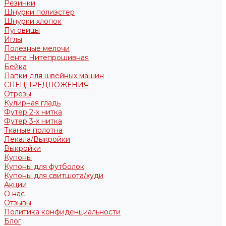
Резинки
Шнурки полиэстер
Шнурки хлопок
Пуговицы
Иглы
Полезные мелочи
Лента Нитепрошивная
Бейка
Лапки для швейных машин
СПЕЦПРЕДЛОЖЕНИЯ
Отрезы
Кулирная гладь
Футер 2-х нитка
Футер 3-х нитка
Тканые полотна
Лекала/Выкройки
Выкройки
Купоны
Купоны для футболок
Купоны для свитшота/худи
Акции
О нас
Отзывы
Политика конфиденциальности
Блог