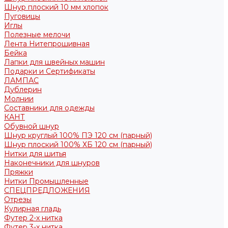
Шнур плоский 10 мм хлопок
Пуговицы
Иглы
Полезные мелочи
Лента Нитепрошивная
Бейка
Лапки для швейных машин
Подарки и Сертификаты
ЛАМПАС
Дублерин
Молнии
Составники для одежды
КАНТ
Обувной шнур
Шнур круглый 100% ПЭ 120 см (парный)
Шнур плоский 100% ХБ 120 см (парный)
Нитки для шитья
Наконечники для шнуров
Пряжки
Нитки Промышленные
СПЕЦПРЕДЛОЖЕНИЯ
Отрезы
Кулирная гладь
Футер 2-х нитка
Футер 3-х нитка