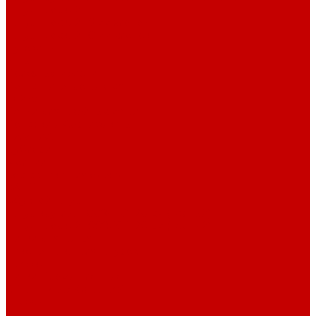
Шнур плоский
Шнур плоский 16 мм хлопок
Шнур плоский 10 мм хлопок
Пуговицы
Иглы
Полезные мелочи
Лента Нитепрошивная
Бейка
Лапки для швейных машин
Подарки и Сертификаты
ЛАМПАС
Дублерин
Молнии
Составники для одежды
КАНТ
Обувной шнур
Шнур круглый 100% ПЭ 120 см (парный)
Шнур плоский 100% ХБ 120 см (парный)
Нитки для шитья
Наконечники для шнуров
Пряжки
Нитки Промышленные
СПЕЦПРЕДЛОЖЕНИЯ
Отрезы
Кулирная гладь