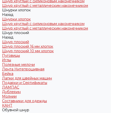
Шнур круглый с силиконовым наконечником
Шнур круглый с металлическим наконечником
Шнурки хлопок
Назад
Шнурки хлопок
Шнур круглый с силиконовым наконечником
Шнур круглый с металлическим наконечником
Шнур плоский
Назад
Шнур плоский
Шнур плоский 16 мм хлопок
Шнур плоский 10 мм хлопок
Пуговицы
Иглы
Полезные мелочи
Лента Нитепрошивная
Бейка
Лапки для швейных машин
Подарки и Сертификаты
ЛАМПАС
Дублерин
Молнии
Составники для одежды
КАНТ
Обувной шнур