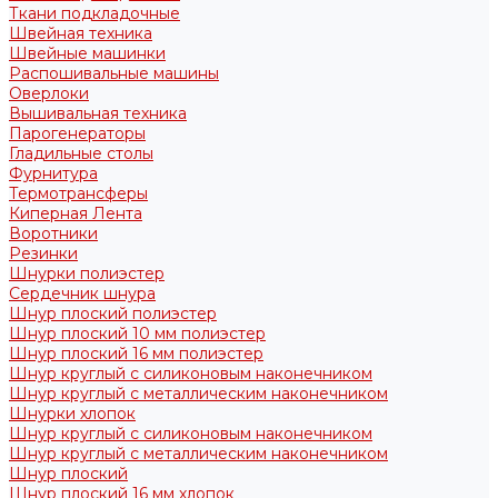
Ткани подкладочные
Швейная техника
Швейные машинки
Распошивальные машины
Оверлоки
Вышивальная техника
Парогенераторы
Гладильные столы
Фурнитура
Термотрансферы
Киперная Лента
Воротники
Резинки
Шнурки полиэстер
Сердечник шнура
Шнур плоский полиэстер
Шнур плоский 10 мм полиэстер
Шнур плоский 16 мм полиэстер
Шнур круглый с силиконовым наконечником
Шнур круглый с металлическим наконечником
Шнурки хлопок
Шнур круглый с силиконовым наконечником
Шнур круглый с металлическим наконечником
Шнур плоский
Шнур плоский 16 мм хлопок