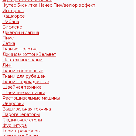
Футер 3-х нитка Начес Пич/велюр эффект
Интерлок
Кашкорсе
Рибана
Бифлекс
Джерси и лапша
Пике
Сетка
Тканые полотна
Джинса/Коттон/Вельвет
Плательные ткани
Лён
Ткани сорочечные
Ткани для рубашек
Ткани подкладочные
Швейная техника
Швейные машинки
Распошивальные машины
Оверлоки
Вышивальная техника
Парогенераторы
Гладильные столы
Фурнитура
Термотрансферы