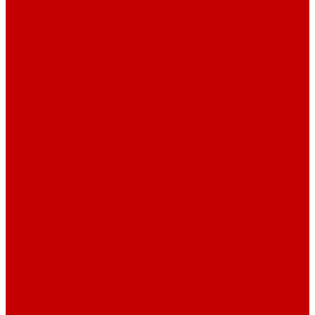
Футер 3-х нитка Начес Пич/велюр эффект
Футер 3-х нитка Микроначес Пич/Велюр эффект
Интерлок
Кашкорсе
Кашкорсе 300-350 гр. классический
Кашкорсе 400-550 гр. классический
Кашкорсе 300-400 гр. Пич/Велюр эффект
Рибана
Рибана 200-230 гр. классическая
Рибана 300-400 гр. классическая
Рибана 200-260 гр. Пич/Велюр эффект
Бифлекс
Джерси и лапша
Пике
Воротники и манжеты к пике
Пике
Сетка
Сетка
Сетка Принт
Тканые полотна
Джинса/Коттон/Вельвет
Плательные ткани
Лён
Ткани сорочечные
Ткани для рубашек