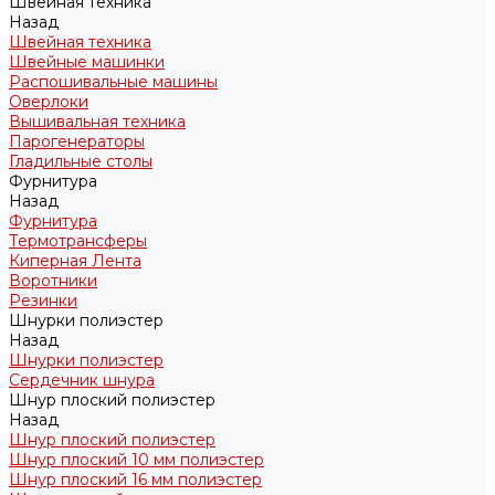
Швейная техника
Назад
Швейная техника
Швейные машинки
Распошивальные машины
Оверлоки
Вышивальная техника
Парогенераторы
Гладильные столы
Фурнитура
Назад
Фурнитура
Термотрансферы
Киперная Лента
Воротники
Резинки
Шнурки полиэстер
Назад
Шнурки полиэстер
Сердечник шнура
Шнур плоский полиэстер
Назад
Шнур плоский полиэстер
Шнур плоский 10 мм полиэстер
Шнур плоский 16 мм полиэстер