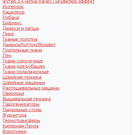
Футер 3-х нитка Начес Пич/велюр эффект
Интерлок
Кашкорсе
Рибана
Бифлекс
Джерси и лапша
Пике
Тканые полотна
Джинса/Коттон/Вельвет
Плательные ткани
Лён
Ткани сорочечные
Ткани для рубашек
Ткани подкладочные
Швейная техника
Швейные машинки
Распошивальные машины
Оверлоки
Вышивальная техника
Парогенераторы
Гладильные столы
Фурнитура
Термотрансферы
Киперная Лента
Воротники