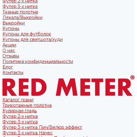
Футер 2-х нитка
Футер 3-х нитка
Тканые полотна
Лекала/Выкройки
Выкройки
Купоны
Купоны для футболок
Купоны для свитшота/худи
Акции
О нас
Отзывы
Политика конфиденциальности
Блог
Контакты
Каталог ткани
Трикотажные полотна
Кулирная гладь
Футер 2-х нитка
Футер 3-х нитка
Футер 3-х нитка Пич/Велюр эффект
Футер 3-х нитка Начес