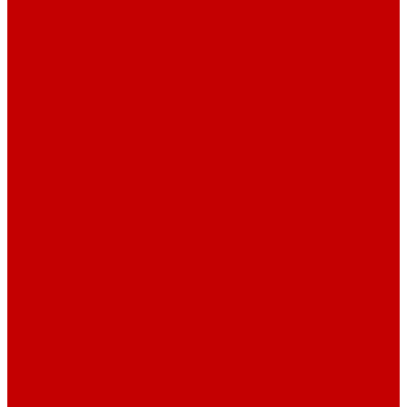
Рубашечная фланель
Ткани подкладочные
Ткани подкладочные
Швейная техника
Швейные машинки
Распошивальные машины
Оверлоки
Вышивальная техника
Парогенераторы
Гладильные столы
Фурнитура
Термотрансферы
Киперная Лента
Воротники
Резинки
Шнурки полиэстер
Сердечник шнура
Шнур плоский полиэстер
Шнур плоский 10 мм полиэстер
Шнур плоский 16 мм полиэстер
Шнур круглый с силиконовым наконечником
Шнур круглый с металлическим наконечником
Шнурки хлопок
Шнур круглый с силиконовым наконечником
Шнур круглый с металлическим наконечником