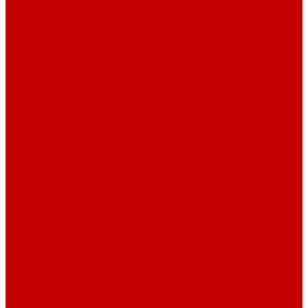
Футер 3-х нитка Пич/Велюр эффект
Футер 3-х нитка Начес
Футер 3-х нитка Начес Пич/велюр эффект
Интерлок
Кашкорсе
Рибана
Бифлекс
Джерси и лапша
Пике
Тканые полотна
Джинса/Коттон/Вельвет
Плательные ткани
Лён
Ткани сорочечные
Ткани для рубашек
Ткани подкладочные
Швейная техника
Швейные машинки
Распошивальные машины
Оверлоки
Вышивальная техника
Парогенераторы
Гладильные столы
Фурнитура
Термотрансферы