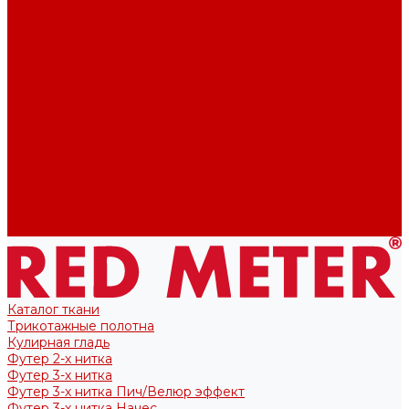
Футер 2-х нитка
Футер 3-х нитка
Тканые полотна
Лекала/Выкройки
Выкройки
Купоны
Купоны для футболок
Купоны для свитшота/худи
Акции
О нас
Отзывы
Политика конфиденциальности
Блог
Контакты
Каталог ткани
Трикотажные полотна
Кулирная гладь
Футер 2-х нитка
Футер 3-х нитка
Футер 3-х нитка Пич/Велюр эффект
Футер 3-х нитка Начес