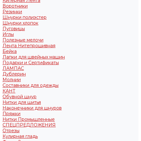
Киперная Лента
Воротники
Резинки
Шнурки полиэстер
Шнурки хлопок
Пуговицы
Иглы
Полезные мелочи
Лента Нитепрошивная
Бейка
Лапки для швейных машин
Подарки и Сертификаты
ЛАМПАС
Дублерин
Молнии
Составники для одежды
КАНТ
Обувной шнур
Нитки для шитья
Наконечники для шнуров
Пряжки
Нитки Промышленные
СПЕЦПРЕДЛОЖЕНИЯ
Отрезы
Кулирная гладь