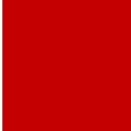
Тканые полотна
Джинса/Коттон/Вельвет
Плательные ткани
Лён
Ткани сорочечные
Ткани для рубашек
Ткани подкладочные
Швейная техника
Швейные машинки
Распошивальные машины
Оверлоки
Вышивальная техника
Парогенераторы
Гладильные столы
Фурнитура
Термотрансферы
Киперная Лента
Воротники
Резинки
Шнурки полиэстер
Шнурки хлопок
Пуговицы
Иглы
Полезные мелочи
Лента Нитепрошивная