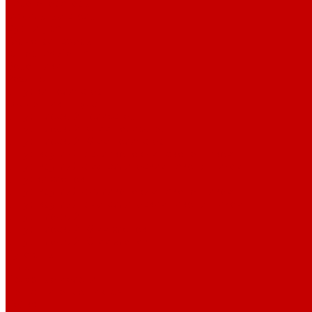
Парогенераторы
Гладильные столы
Фурнитура
Термотрансферы
Киперная Лента
Воротники
Резинки
Шнурки полиэстер
Сердечник шнура
Шнур плоский полиэстер
Шнур плоский 10 мм полиэстер
Шнур плоский 16 мм полиэстер
Шнур круглый с силиконовым наконечником
Шнур круглый с металлическим наконечником
Шнурки хлопок
Шнур круглый с силиконовым наконечником
Шнур круглый с металлическим наконечником
Шнур плоский
Шнур плоский 16 мм хлопок
Шнур плоский 10 мм хлопок
Пуговицы
Иглы
Полезные мелочи
Лента Нитепрошивная
Бейка