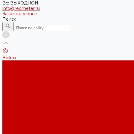
Вс: ВЫХОДНОЙ
info@redmeter.ru
Заказать звонок
Поиск
Войти
Каталог ткани
Трикотажные полотна
Кулирная гладь
Футер 2-х нитка
Футер 3-х нитка
Футер 3-х нитка Пич/Велюр эффект
Футер 3-х нитка Начес
Футер 3-х нитка Начес Пич/велюр эффект
Интерлок
Кашкорсе
Рибана
Бифлекс
Джерси и лапша
Пике