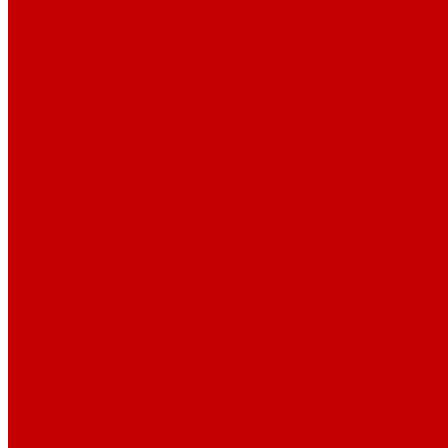
Рибана 200-230 гр. классическая
Рибана 300-400 гр. классическая
Рибана 200-260 гр. Пич/Велюр эффект
Бифлекс
Джерси и лапша
Пике
Воротники и манжеты к пике
Пике
Сетка
Сетка
Сетка Принт
Тканые полотна
Джинса/Коттон/Вельвет
Плательные ткани
Лён
Ткани сорочечные
Ткани для рубашек
Рубашечная фланель
Ткани подкладочные
Ткани подкладочные
Швейная техника
Швейные машинки
Распошивальные машины
Оверлоки
Вышивальная техника