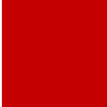
Парогенераторы
Гладильные столы
Фурнитура
Термотрансферы
Киперная Лента
Воротники
Резинки
Шнурки полиэстер
Сердечник шнура
Шнур плоский полиэстер
Шнур плоский 10 мм полиэстер
Шнур плоский 16 мм полиэстер
Шнур круглый с силиконовым наконечником
Шнур круглый с металлическим наконечником
Шнурки хлопок
Шнур круглый с силиконовым наконечником
Шнур круглый с металлическим наконечником
Шнур плоский
Шнур плоский 16 мм хлопок
Шнур плоский 10 мм хлопок
Пуговицы
Иглы
Полезные мелочи
Лента Нитепрошивная
Бейка