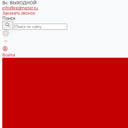
Вс: ВЫХОДНОЙ
info@redmeter.ru
Заказать звонок
Поиск
Войти
Каталог ткани
Трикотажные полотна
Кулирная гладь
Футер 2-х нитка
Футер 3-х нитка
Футер 3-х нитка Пич/Велюр эффект
Футер 3-х нитка Начес
Футер 3-х нитка Начес Пич/велюр эффект
Интерлок
Кашкорсе
Рибана
Бифлекс
Джерси и лапша
Пике