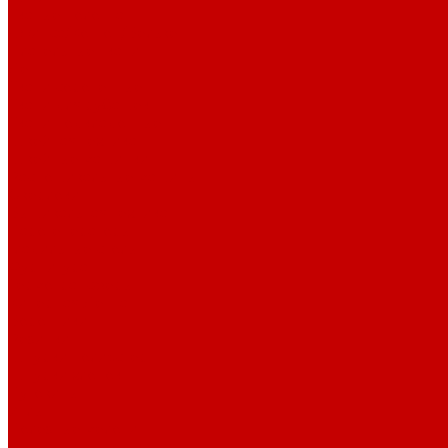
Тканые полотна
Джинса/Коттон/Вельвет
Плательные ткани
Лён
Ткани сорочечные
Ткани для рубашек
Ткани подкладочные
Швейная техника
Швейные машинки
Распошивальные машины
Оверлоки
Вышивальная техника
Парогенераторы
Гладильные столы
Фурнитура
Термотрансферы
Киперная Лента
Воротники
Резинки
Шнурки полиэстер
Шнурки хлопок
Пуговицы
Иглы
Полезные мелочи
Лента Нитепрошивная