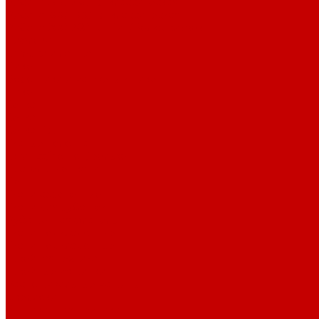
Рибана 200-230 гр. классическая
Рибана 300-400 гр. классическая
Рибана 200-260 гр. Пич/Велюр эффект
Бифлекс
Джерси и лапша
Пике
Воротники и манжеты к пике
Пике
Сетка
Сетка
Сетка Принт
Тканые полотна
Джинса/Коттон/Вельвет
Плательные ткани
Лён
Ткани сорочечные
Ткани для рубашек
Рубашечная фланель
Ткани подкладочные
Ткани подкладочные
Швейная техника
Швейные машинки
Распошивальные машины
Оверлоки
Вышивальная техника