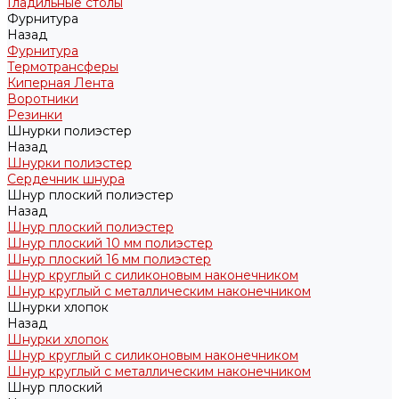
Гладильные столы
Фурнитура
Назад
Фурнитура
Термотрансферы
Киперная Лента
Воротники
Резинки
Шнурки полиэстер
Назад
Шнурки полиэстер
Сердечник шнура
Шнур плоский полиэстер
Назад
Шнур плоский полиэстер
Шнур плоский 10 мм полиэстер
Шнур плоский 16 мм полиэстер
Шнур круглый с силиконовым наконечником
Шнур круглый с металлическим наконечником
Шнурки хлопок
Назад
Шнурки хлопок
Шнур круглый с силиконовым наконечником
Шнур круглый с металлическим наконечником
Шнур плоский