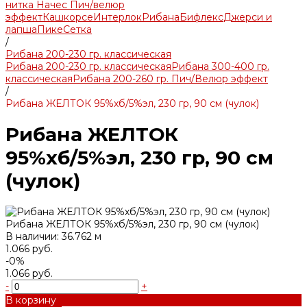
нитка Начес Пич/велюр
эффект
Кашкорсе
Интерлок
Рибана
Бифлекс
Джерси и
лапша
Пике
Сетка
/
Рибана 200-230 гр. классическая
Рибана 200-230 гр. классическая
Рибана 300-400 гр.
классическая
Рибана 200-260 гр. Пич/Велюр эффект
/
Рибана ЖЕЛТОК 95%хб/5%эл, 230 гр, 90 см (чулок)
Рибана ЖЕЛТОК
95%хб/5%эл, 230 гр, 90 см
(чулок)
Рибана ЖЕЛТОК 95%хб/5%эл, 230 гр, 90 см (чулок)
В наличии: 36.762 м
1.066 руб.
-0%
1.066 руб.
-
+
В корзину