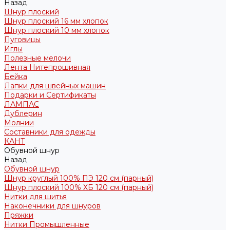
Назад
Шнур плоский
Шнур плоский 16 мм хлопок
Шнур плоский 10 мм хлопок
Пуговицы
Иглы
Полезные мелочи
Лента Нитепрошивная
Бейка
Лапки для швейных машин
Подарки и Сертификаты
ЛАМПАС
Дублерин
Молнии
Составники для одежды
КАНТ
Обувной шнур
Назад
Обувной шнур
Шнур круглый 100% ПЭ 120 см (парный)
Шнур плоский 100% ХБ 120 см (парный)
Нитки для шитья
Наконечники для шнуров
Пряжки
Нитки Промышленные