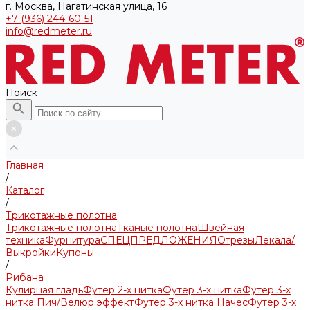
г. Москва, Нагатинская улица, 16
+7 (936) 244-60-51
info@redmeter.ru
Поиск
Главная
/
Каталог
/
Трикотажные полотна
Трикотажные полотна
Тканые полотна
Швейная
техника
Фурнитура
СПЕЦПРЕДЛОЖЕНИЯ
Отрезы
Лекала/
Выкройки
Купоны
/
Рибана
Кулирная гладь
Футер 2-х нитка
Футер 3-х нитка
Футер 3-х
нитка Пич/Велюр эффект
Футер 3-х нитка Начес
Футер 3-х