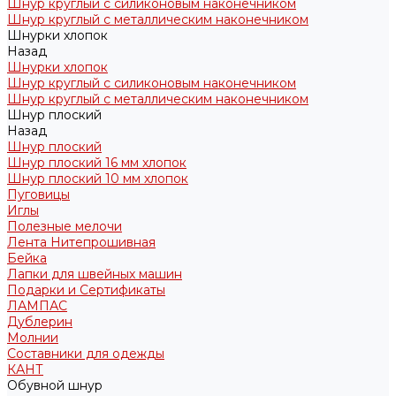
Шнур круглый с силиконовым наконечником
Шнур круглый с металлическим наконечником
Шнурки хлопок
Назад
Шнурки хлопок
Шнур круглый с силиконовым наконечником
Шнур круглый с металлическим наконечником
Шнур плоский
Назад
Шнур плоский
Шнур плоский 16 мм хлопок
Шнур плоский 10 мм хлопок
Пуговицы
Иглы
Полезные мелочи
Лента Нитепрошивная
Бейка
Лапки для швейных машин
Подарки и Сертификаты
ЛАМПАС
Дублерин
Молнии
Составники для одежды
КАНТ
Обувной шнур