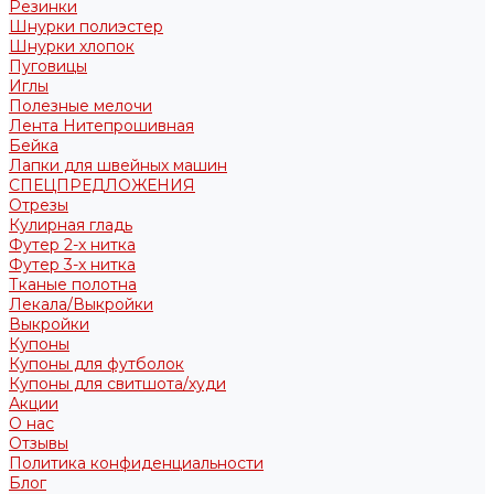
Резинки
Шнурки полиэстер
Шнурки хлопок
Пуговицы
Иглы
Полезные мелочи
Лента Нитепрошивная
Бейка
Лапки для швейных машин
СПЕЦПРЕДЛОЖЕНИЯ
Отрезы
Кулирная гладь
Футер 2-х нитка
Футер 3-х нитка
Тканые полотна
Лекала/Выкройки
Выкройки
Купоны
Купоны для футболок
Купоны для свитшота/худи
Акции
О нас
Отзывы
Политика конфиденциальности
Блог