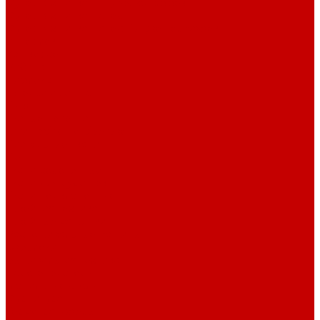
Футер 3-х нитка Пич/Велюр эффект
Футер 3-х нитка Начес
Футер 3-х нитка Начес Пич/велюр эффект
Интерлок
Кашкорсе
Рибана
Бифлекс
Джерси и лапша
Пике
Тканые полотна
Джинса/Коттон/Вельвет
Плательные ткани
Лён
Ткани сорочечные
Ткани для рубашек
Ткани подкладочные
Швейная техника
Швейные машинки
Распошивальные машины
Оверлоки
Вышивальная техника
Парогенераторы
Гладильные столы
Фурнитура
Термотрансферы