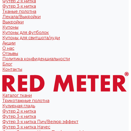
Футер 2-х нитка
Футер 3-х нитка
Тканые полотна
Лекала/Выкройки
Выкройки
Купоны
Купоны для футболок
Купоны для свитшота/худи
Акции
О нас
Отзывы
Политика конфиденциальности
Блог
Контакты
Каталог ткани
Трикотажные полотна
Кулирная гладь
Футер 2-х нитка
Футер 3-х нитка
Футер 3-х нитка Пич/Велюр эффект
Футер 3-х нитка Начес