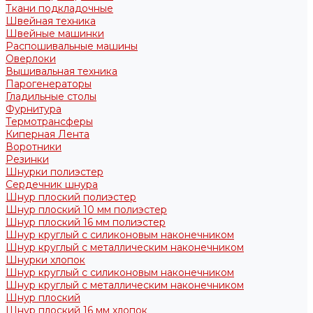
Ткани подкладочные
Швейная техника
Швейные машинки
Распошивальные машины
Оверлоки
Вышивальная техника
Парогенераторы
Гладильные столы
Фурнитура
Термотрансферы
Киперная Лента
Воротники
Резинки
Шнурки полиэстер
Сердечник шнура
Шнур плоский полиэстер
Шнур плоский 10 мм полиэстер
Шнур плоский 16 мм полиэстер
Шнур круглый с силиконовым наконечником
Шнур круглый с металлическим наконечником
Шнурки хлопок
Шнур круглый с силиконовым наконечником
Шнур круглый с металлическим наконечником
Шнур плоский
Шнур плоский 16 мм хлопок