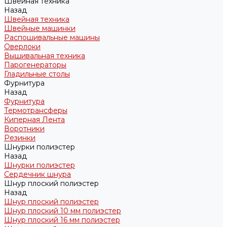
Швейная техника
Назад
Швейная техника
Швейные машинки
Распошивальные машины
Оверлоки
Вышивальная техника
Парогенераторы
Гладильные столы
Фурнитура
Назад
Фурнитура
Термотрансферы
Киперная Лента
Воротники
Резинки
Шнурки полиэстер
Назад
Шнурки полиэстер
Сердечник шнура
Шнур плоский полиэстер
Назад
Шнур плоский полиэстер
Шнур плоский 10 мм полиэстер
Шнур плоский 16 мм полиэстер