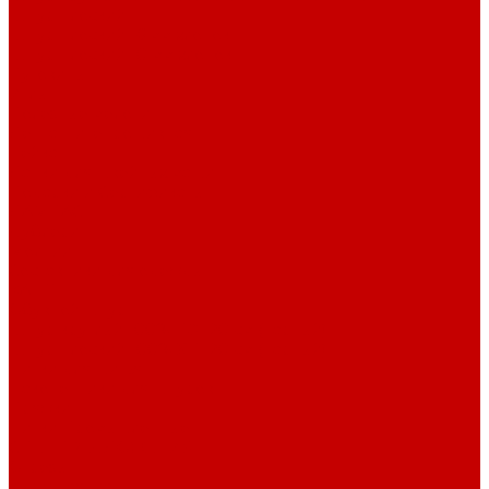
Шнур плоский
Шнур плоский 16 мм хлопок
Шнур плоский 10 мм хлопок
Пуговицы
Иглы
Полезные мелочи
Лента Нитепрошивная
Бейка
Лапки для швейных машин
Подарки и Сертификаты
ЛАМПАС
Дублерин
Молнии
Составники для одежды
КАНТ
Обувной шнур
Шнур круглый 100% ПЭ 120 см (парный)
Шнур плоский 100% ХБ 120 см (парный)
Нитки для шитья
Наконечники для шнуров
Пряжки
Нитки Промышленные
СПЕЦПРЕДЛОЖЕНИЯ
Отрезы
Кулирная гладь