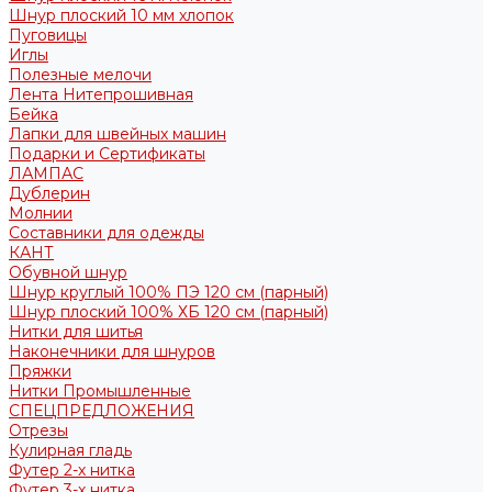
Шнур плоский 10 мм хлопок
Пуговицы
Иглы
Полезные мелочи
Лента Нитепрошивная
Бейка
Лапки для швейных машин
Подарки и Сертификаты
ЛАМПАС
Дублерин
Молнии
Составники для одежды
КАНТ
Обувной шнур
Шнур круглый 100% ПЭ 120 см (парный)
Шнур плоский 100% ХБ 120 см (парный)
Нитки для шитья
Наконечники для шнуров
Пряжки
Нитки Промышленные
СПЕЦПРЕДЛОЖЕНИЯ
Отрезы
Кулирная гладь
Футер 2-х нитка
Футер 3-х нитка