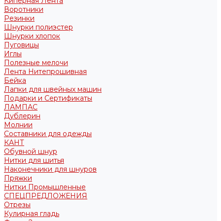
Киперная Лента
Воротники
Резинки
Шнурки полиэстер
Шнурки хлопок
Пуговицы
Иглы
Полезные мелочи
Лента Нитепрошивная
Бейка
Лапки для швейных машин
Подарки и Сертификаты
ЛАМПАС
Дублерин
Молнии
Составники для одежды
КАНТ
Обувной шнур
Нитки для шитья
Наконечники для шнуров
Пряжки
Нитки Промышленные
СПЕЦПРЕДЛОЖЕНИЯ
Отрезы
Кулирная гладь