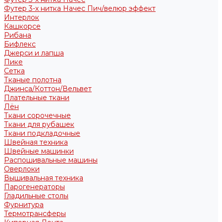
Футер 3-х нитка Начес Пич/велюр эффект
Интерлок
Кашкорсе
Рибана
Бифлекс
Джерси и лапша
Пике
Сетка
Тканые полотна
Джинса/Коттон/Вельвет
Плательные ткани
Лён
Ткани сорочечные
Ткани для рубашек
Ткани подкладочные
Швейная техника
Швейные машинки
Распошивальные машины
Оверлоки
Вышивальная техника
Парогенераторы
Гладильные столы
Фурнитура
Термотрансферы