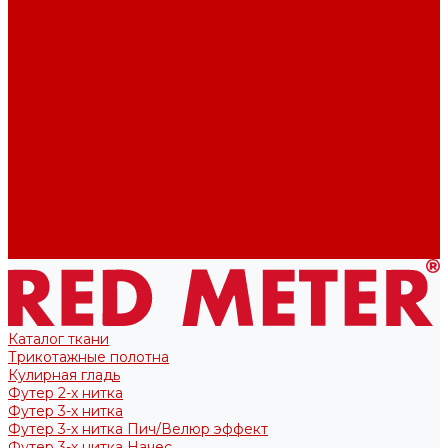
Футер 2-х нитка
Футер 3-х нитка
Тканые полотна
Лекала/Выкройки
Выкройки
Купоны
Купоны для футболок
Купоны для свитшота/худи
Акции
О нас
Отзывы
Политика конфиденциальности
Блог
Контакты
Каталог ткани
Трикотажные полотна
Кулирная гладь
Футер 2-х нитка
Футер 3-х нитка
Футер 3-х нитка Пич/Велюр эффект
Футер 3-х нитка Начес