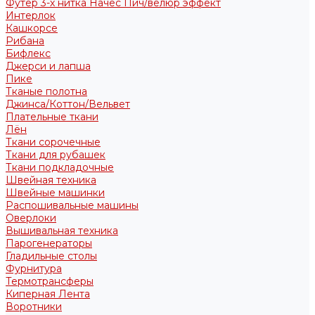
Футер 3-х нитка Начес Пич/велюр эффект
Интерлок
Кашкорсе
Рибана
Бифлекс
Джерси и лапша
Пике
Тканые полотна
Джинса/Коттон/Вельвет
Плательные ткани
Лён
Ткани сорочечные
Ткани для рубашек
Ткани подкладочные
Швейная техника
Швейные машинки
Распошивальные машины
Оверлоки
Вышивальная техника
Парогенераторы
Гладильные столы
Фурнитура
Термотрансферы
Киперная Лента
Воротники