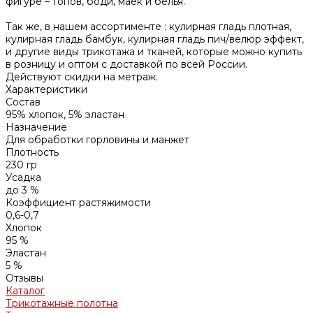
фигуре – топов, боди, маек и белья.
Так же, в нашем ассортименте : кулирная гладь плотная,
кулирная гладь бамбук, кулирная гладь пич/велюр эффект,
и другие виды трикотажа и тканей, которые можно купить
в розницу и оптом с доставкой по всей России.
Действуют скидки на метраж.
Характеристики
Состав
95% хлопок, 5% эластан
Назначение
Для обработки горловины и манжет
Плотность
230 гр
Усадка
до 3 %
Коэффициент растяжимости
0,6-0,7
Хлопок
95 %
Эластан
5 %
Отзывы
Каталог
Трикотажные полотна