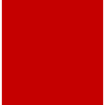
Рубашечная фланель
Ткани подкладочные
Ткани подкладочные
Швейная техника
Швейные машинки
Распошивальные машины
Оверлоки
Вышивальная техника
Парогенераторы
Гладильные столы
Фурнитура
Термотрансферы
Киперная Лента
Воротники
Резинки
Шнурки полиэстер
Сердечник шнура
Шнур плоский полиэстер
Шнур плоский 10 мм полиэстер
Шнур плоский 16 мм полиэстер
Шнур круглый с силиконовым наконечником
Шнур круглый с металлическим наконечником
Шнурки хлопок
Шнур круглый с силиконовым наконечником
Шнур круглый с металлическим наконечником