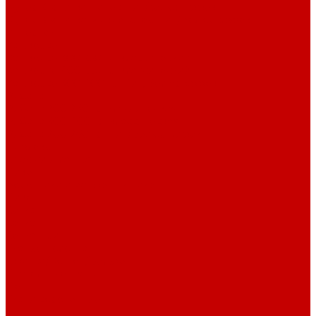
Футер 3-х нитка Начес Пич/велюр эффект
Футер 3-х нитка Микроначес Пич/Велюр эффект
Интерлок
Кашкорсе
Кашкорсе 300-350 гр. классический
Кашкорсе 400-550 гр. классический
Кашкорсе 300-400 гр. Пич/Велюр эффект
Рибана
Рибана 200-230 гр. классическая
Рибана 300-400 гр. классическая
Рибана 200-260 гр. Пич/Велюр эффект
Бифлекс
Джерси и лапша
Пике
Воротники и манжеты к пике
Пике
Сетка
Сетка
Сетка Принт
Тканые полотна
Джинса/Коттон/Вельвет
Плательные ткани
Лён
Ткани сорочечные
Ткани для рубашек