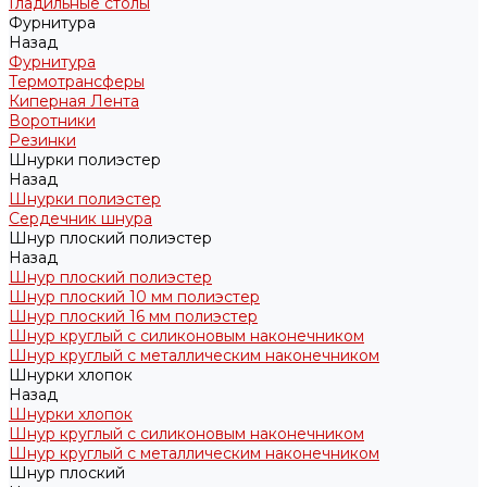
Гладильные столы
Фурнитура
Назад
Фурнитура
Термотрансферы
Киперная Лента
Воротники
Резинки
Шнурки полиэстер
Назад
Шнурки полиэстер
Сердечник шнура
Шнур плоский полиэстер
Назад
Шнур плоский полиэстер
Шнур плоский 10 мм полиэстер
Шнур плоский 16 мм полиэстер
Шнур круглый с силиконовым наконечником
Шнур круглый с металлическим наконечником
Шнурки хлопок
Назад
Шнурки хлопок
Шнур круглый с силиконовым наконечником
Шнур круглый с металлическим наконечником
Шнур плоский