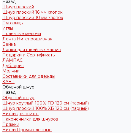
Назад
Шнур плоский
Шнур плоский 16 мм хлопок
Шнур плоский 10 мм хлопок
Пуговицы
Иглы
Полезные мелочи
Лента Нитепрошивная
Бейка
Лапки для швейных машин
Подарки и Сертификаты
ЛАМПАС
Дублерин
Молнии
Составники для одежды
КАНТ
Обувной шнур
Назад
Обувной шнур
Шнур круглый 100% ПЭ 120 см (парный)
Шнур плоский 100% ХБ 120 см (парный)
Нитки для шитья
Наконечники для шнуров
Пряжки
Нитки Промышленные