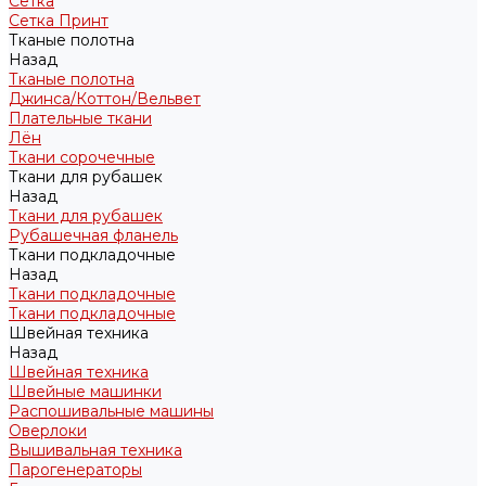
Сетка
Сетка Принт
Тканые полотна
Назад
Тканые полотна
Джинса/Коттон/Вельвет
Плательные ткани
Лён
Ткани сорочечные
Ткани для рубашек
Назад
Ткани для рубашек
Рубашечная фланель
Ткани подкладочные
Назад
Ткани подкладочные
Ткани подкладочные
Швейная техника
Назад
Швейная техника
Швейные машинки
Распошивальные машины
Оверлоки
Вышивальная техника
Парогенераторы