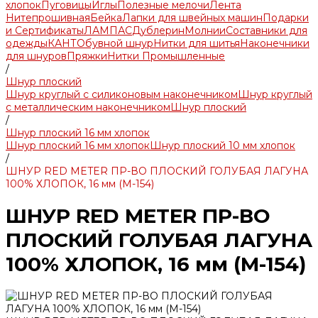
хлопок
Пуговицы
Иглы
Полезные мелочи
Лента
Нитепрошивная
Бейка
Лапки для швейных машин
Подарки
и Сертификаты
ЛАМПАС
Дублерин
Молнии
Составники для
одежды
КАНТ
Обувной шнур
Нитки для шитья
Наконечники
для шнуров
Пряжки
Нитки Промышленные
/
Шнур плоский
Шнур круглый с силиконовым наконечником
Шнур круглый
с металлическим наконечником
Шнур плоский
/
Шнур плоский 16 мм хлопок
Шнур плоский 16 мм хлопок
Шнур плоский 10 мм хлопок
/
ШНУР RED METER ПР-ВО ПЛОСКИЙ ГОЛУБАЯ ЛАГУНА
100% ХЛОПОК, 16 мм (М-154)
ШНУР RED METER ПР-ВО
ПЛОСКИЙ ГОЛУБАЯ ЛАГУНА
100% ХЛОПОК, 16 мм (М-154)