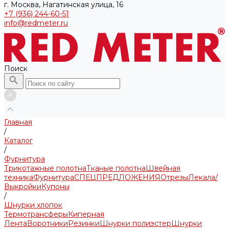
г. Москва, Нагатинская улица, 16
+7 (936) 244-60-51
info@redmeter.ru
Поиск
Главная
/
Каталог
/
Фурнитура
Трикотажные полотна
Тканые полотна
Швейная
техника
Фурнитура
СПЕЦПРЕДЛОЖЕНИЯ
Отрезы
Лекала/
Выкройки
Купоны
/
Шнурки хлопок
Термотрансферы
Киперная
Лента
Воротники
Резинки
Шнурки полиэстер
Шнурки