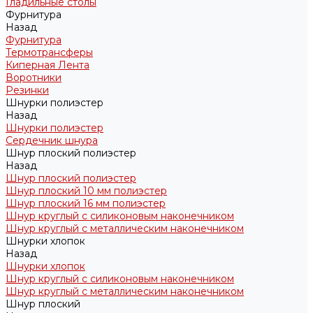
Гладильные столы
Фурнитура
Назад
Фурнитура
Термотрансферы
Киперная Лента
Воротники
Резинки
Шнурки полиэстер
Назад
Шнурки полиэстер
Сердечник шнура
Шнур плоский полиэстер
Назад
Шнур плоский полиэстер
Шнур плоский 10 мм полиэстер
Шнур плоский 16 мм полиэстер
Шнур круглый с силиконовым наконечником
Шнур круглый с металлическим наконечником
Шнурки хлопок
Назад
Шнурки хлопок
Шнур круглый с силиконовым наконечником
Шнур круглый с металлическим наконечником
Шнур плоский