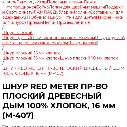
хлопок
Пуговицы
Иглы
Полезные мелочи
Лента
Нитепрошивная
Бейка
Лапки для швейных машин
Подарки
и Сертификаты
ЛАМПАС
Дублерин
Молнии
Составники для
одежды
КАНТ
Обувной шнур
Нитки для шитья
Наконечники
для шнуров
Пряжки
Нитки Промышленные
/
Шнур плоский
Шнур круглый с силиконовым наконечником
Шнур круглый
с металлическим наконечником
Шнур плоский
/
Шнур плоский 16 мм хлопок
Шнур плоский 16 мм хлопок
Шнур плоский 10 мм хлопок
/
ШНУР RED METER ПР-ВО ПЛОСКИЙ ДРЕВЕСНЫЙ ДЫМ
100% ХЛОПОК, 16 мм (М-407)
ШНУР RED METER ПР-ВО
ПЛОСКИЙ ДРЕВЕСНЫЙ
ДЫМ 100% ХЛОПОК, 16 мм
(М-407)