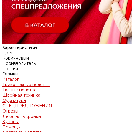
Характеристики
Цвет
Коричневый
Производитель
Россия
Отзывы
Каталог
Трикотажные полотна
Тканые полотна
Швейная техника
Фурнитура
СПЕЦПРЕДЛОЖЕНИЯ
Отрезы
Лекала/Выкройки
Купоны
Помощь