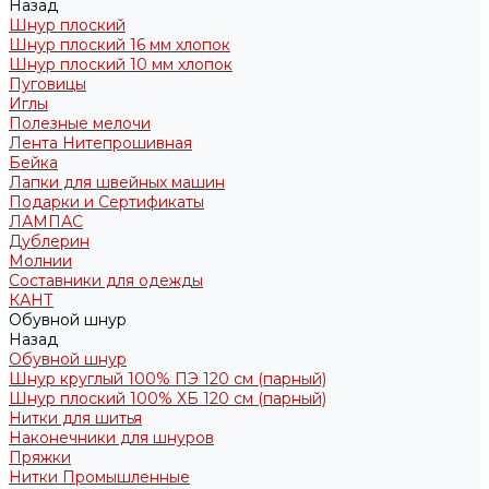
Назад
Шнур плоский
Шнур плоский 16 мм хлопок
Шнур плоский 10 мм хлопок
Пуговицы
Иглы
Полезные мелочи
Лента Нитепрошивная
Бейка
Лапки для швейных машин
Подарки и Сертификаты
ЛАМПАС
Дублерин
Молнии
Составники для одежды
КАНТ
Обувной шнур
Назад
Обувной шнур
Шнур круглый 100% ПЭ 120 см (парный)
Шнур плоский 100% ХБ 120 см (парный)
Нитки для шитья
Наконечники для шнуров
Пряжки
Нитки Промышленные