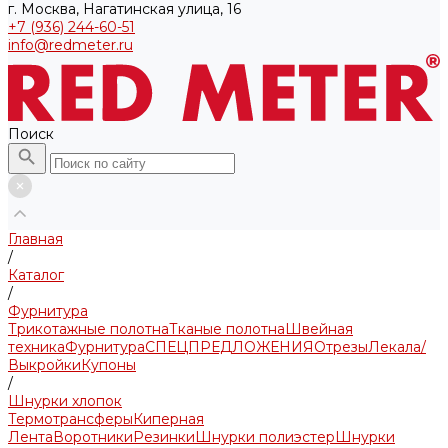
г. Москва, Нагатинская улица, 16
+7 (936) 244-60-51
info@redmeter.ru
Поиск
Главная
/
Каталог
/
Фурнитура
Трикотажные полотна
Тканые полотна
Швейная
техника
Фурнитура
СПЕЦПРЕДЛОЖЕНИЯ
Отрезы
Лекала/
Выкройки
Купоны
/
Шнурки хлопок
Термотрансферы
Киперная
Лента
Воротники
Резинки
Шнурки полиэстер
Шнурки