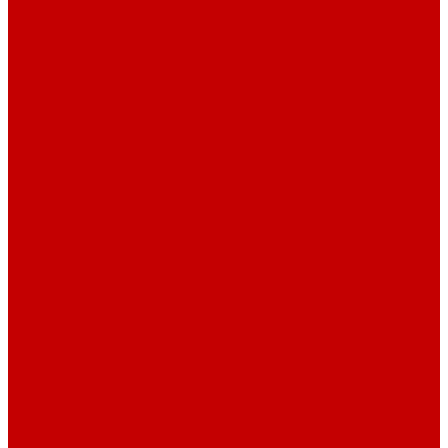
Шнур плоский
Шнур плоский 16 мм хлопок
Шнур плоский 10 мм хлопок
Пуговицы
Иглы
Полезные мелочи
Лента Нитепрошивная
Бейка
Лапки для швейных машин
Подарки и Сертификаты
ЛАМПАС
Дублерин
Молнии
Составники для одежды
КАНТ
Обувной шнур
Шнур круглый 100% ПЭ 120 см (парный)
Шнур плоский 100% ХБ 120 см (парный)
Нитки для шитья
Наконечники для шнуров
Пряжки
Нитки Промышленные
СПЕЦПРЕДЛОЖЕНИЯ
Отрезы
Кулирная гладь