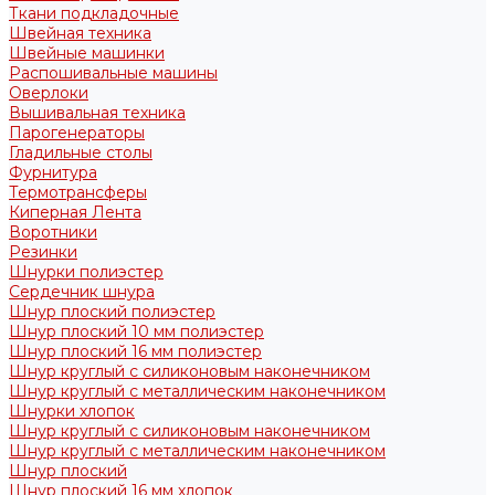
Ткани подкладочные
Швейная техника
Швейные машинки
Распошивальные машины
Оверлоки
Вышивальная техника
Парогенераторы
Гладильные столы
Фурнитура
Термотрансферы
Киперная Лента
Воротники
Резинки
Шнурки полиэстер
Сердечник шнура
Шнур плоский полиэстер
Шнур плоский 10 мм полиэстер
Шнур плоский 16 мм полиэстер
Шнур круглый с силиконовым наконечником
Шнур круглый с металлическим наконечником
Шнурки хлопок
Шнур круглый с силиконовым наконечником
Шнур круглый с металлическим наконечником
Шнур плоский
Шнур плоский 16 мм хлопок