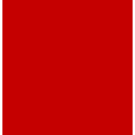
Футер 3-х нитка Пич/Велюр эффект
Футер 3-х нитка Начес
Футер 3-х нитка Начес Пич/велюр эффект
Интерлок
Кашкорсе
Рибана
Бифлекс
Джерси и лапша
Пике
Тканые полотна
Джинса/Коттон/Вельвет
Плательные ткани
Лён
Ткани сорочечные
Ткани для рубашек
Ткани подкладочные
Швейная техника
Швейные машинки
Распошивальные машины
Оверлоки
Вышивальная техника
Парогенераторы
Гладильные столы
Фурнитура
Термотрансферы