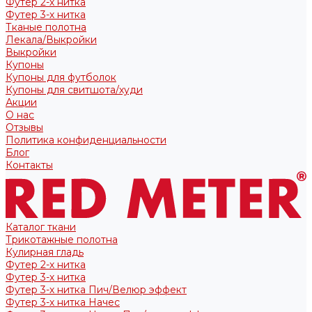
Футер 2-х нитка
Футер 3-х нитка
Тканые полотна
Лекала/Выкройки
Выкройки
Купоны
Купоны для футболок
Купоны для свитшота/худи
Акции
О нас
Отзывы
Политика конфиденциальности
Блог
Контакты
Каталог ткани
Трикотажные полотна
Кулирная гладь
Футер 2-х нитка
Футер 3-х нитка
Футер 3-х нитка Пич/Велюр эффект
Футер 3-х нитка Начес