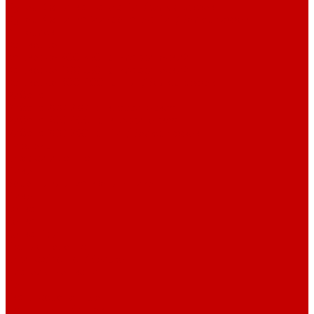
Футер 3-х нитка Начес Пич/велюр эффект
Футер 3-х нитка Микроначес Пич/Велюр эффект
Интерлок
Кашкорсе
Кашкорсе 300-350 гр. классический
Кашкорсе 400-550 гр. классический
Кашкорсе 300-400 гр. Пич/Велюр эффект
Рибана
Рибана 200-230 гр. классическая
Рибана 300-400 гр. классическая
Рибана 200-260 гр. Пич/Велюр эффект
Бифлекс
Джерси и лапша
Пике
Воротники и манжеты к пике
Пике
Сетка
Сетка
Сетка Принт
Тканые полотна
Джинса/Коттон/Вельвет
Плательные ткани
Лён
Ткани сорочечные
Ткани для рубашек