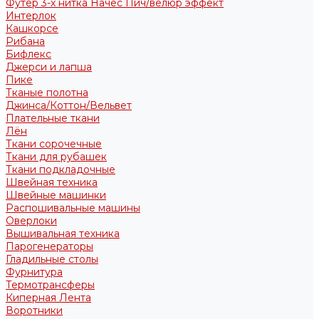
Футер 3-х нитка Начес Пич/велюр эффект
Интерлок
Кашкорсе
Рибана
Бифлекс
Джерси и лапша
Пике
Тканые полотна
Джинса/Коттон/Вельвет
Плательные ткани
Лён
Ткани сорочечные
Ткани для рубашек
Ткани подкладочные
Швейная техника
Швейные машинки
Распошивальные машины
Оверлоки
Вышивальная техника
Парогенераторы
Гладильные столы
Фурнитура
Термотрансферы
Киперная Лента
Воротники