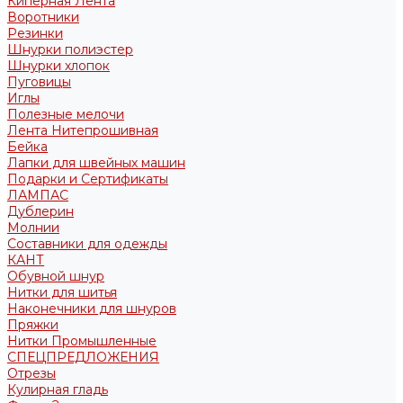
Киперная Лента
Воротники
Резинки
Шнурки полиэстер
Шнурки хлопок
Пуговицы
Иглы
Полезные мелочи
Лента Нитепрошивная
Бейка
Лапки для швейных машин
Подарки и Сертификаты
ЛАМПАС
Дублерин
Молнии
Составники для одежды
КАНТ
Обувной шнур
Нитки для шитья
Наконечники для шнуров
Пряжки
Нитки Промышленные
СПЕЦПРЕДЛОЖЕНИЯ
Отрезы
Кулирная гладь