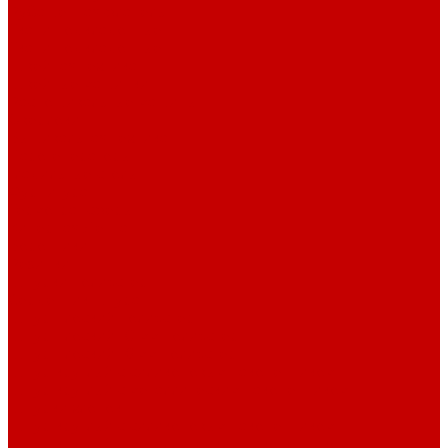
Рубашечная фланель
Ткани подкладочные
Ткани подкладочные
Швейная техника
Швейные машинки
Распошивальные машины
Оверлоки
Вышивальная техника
Парогенераторы
Гладильные столы
Фурнитура
Термотрансферы
Киперная Лента
Воротники
Резинки
Шнурки полиэстер
Сердечник шнура
Шнур плоский полиэстер
Шнур плоский 10 мм полиэстер
Шнур плоский 16 мм полиэстер
Шнур круглый с силиконовым наконечником
Шнур круглый с металлическим наконечником
Шнурки хлопок
Шнур круглый с силиконовым наконечником
Шнур круглый с металлическим наконечником