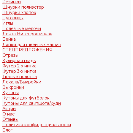
Резинки
Шнурки полиэстер
Шнурки хлопок
Пуговицы
Иглы
Полезные мелочи
Лента Нитепрошивная
Бейка
Лапки для швейных машин
СПЕЦПРЕДЛОЖЕНИЯ
Отрезы
Кулирная гладь
Футер 2-х нитка
Футер 3-х нитка
Тканые полотна
Лекала/Выкройки
Выкройки
Купоны
Купоны для футболок
Купоны для свитшота/худи
Акции
О нас
Отзывы
Политика конфиденциальности
Блог