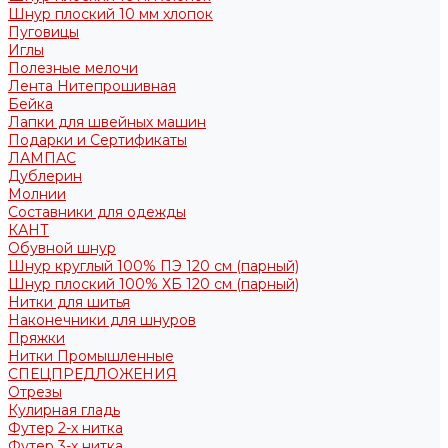
Шнур плоский 10 мм хлопок
Пуговицы
Иглы
Полезные мелочи
Лента Нитепрошивная
Бейка
Лапки для швейных машин
Подарки и Сертификаты
ЛАМПАС
Дублерин
Молнии
Составники для одежды
КАНТ
Обувной шнур
Шнур круглый 100% ПЭ 120 см (парный)
Шнур плоский 100% ХБ 120 см (парный)
Нитки для шитья
Наконечники для шнуров
Пряжки
Нитки Промышленные
СПЕЦПРЕДЛОЖЕНИЯ
Отрезы
Кулирная гладь
Футер 2-х нитка
Футер 3-х нитка