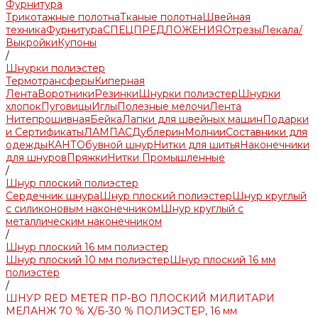
Фурнитура
Трикотажные полотна
Тканые полотна
Швейная
техника
Фурнитура
СПЕЦПРЕДЛОЖЕНИЯ
Отрезы
Лекала/
Выкройки
Купоны
/
Шнурки полиэстер
Термотрансферы
Киперная
Лента
Воротники
Резинки
Шнурки полиэстер
Шнурки
хлопок
Пуговицы
Иглы
Полезные мелочи
Лента
Нитепрошивная
Бейка
Лапки для швейных машин
Подарки
и Сертификаты
ЛАМПАС
Дублерин
Молнии
Составники для
одежды
КАНТ
Обувной шнур
Нитки для шитья
Наконечники
для шнуров
Пряжки
Нитки Промышленные
/
Шнур плоский полиэстер
Сердечник шнура
Шнур плоский полиэстер
Шнур круглый
с силиконовым наконечником
Шнур круглый с
металлическим наконечником
/
Шнур плоский 16 мм полиэстер
Шнур плоский 10 мм полиэстер
Шнур плоский 16 мм
полиэстер
/
ШНУР RED METER ПР-ВО ПЛОСКИЙ МИЛИТАРИ
МЕЛАНЖ 70 % Х/Б-30 % ПОЛИЭСТЕР, 16 мм