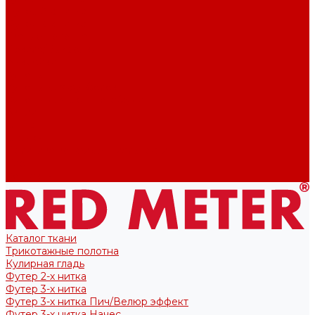
Футер 2-х нитка
Футер 3-х нитка
Тканые полотна
Лекала/Выкройки
Выкройки
Купоны
Купоны для футболок
Купоны для свитшота/худи
Акции
О нас
Отзывы
Политика конфиденциальности
Блог
Контакты
Каталог ткани
Трикотажные полотна
Кулирная гладь
Футер 2-х нитка
Футер 3-х нитка
Футер 3-х нитка Пич/Велюр эффект
Футер 3-х нитка Начес