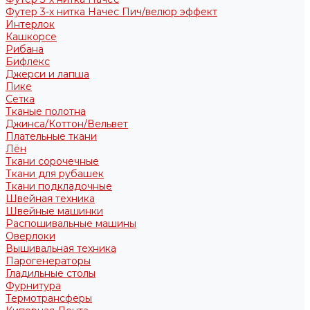
Футер 3-х нитка Начес Пич/велюр эффект
Интерлок
Кашкорсе
Рибана
Бифлекс
Джерси и лапша
Пике
Сетка
Тканые полотна
Джинса/Коттон/Вельвет
Плательные ткани
Лён
Ткани сорочечные
Ткани для рубашек
Ткани подкладочные
Швейная техника
Швейные машинки
Распошивальные машины
Оверлоки
Вышивальная техника
Парогенераторы
Гладильные столы
Фурнитура
Термотрансферы