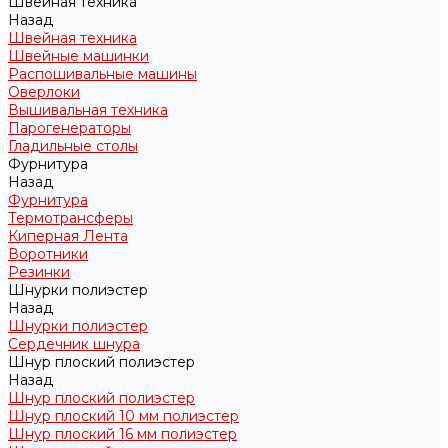
Швейная техника
Назад
Швейная техника
Швейные машинки
Распошивальные машины
Оверлоки
Вышивальная техника
Парогенераторы
Гладильные столы
Фурнитура
Назад
Фурнитура
Термотрансферы
Киперная Лента
Воротники
Резинки
Шнурки полиэстер
Назад
Шнурки полиэстер
Сердечник шнура
Шнур плоский полиэстер
Назад
Шнур плоский полиэстер
Шнур плоский 10 мм полиэстер
Шнур плоский 16 мм полиэстер