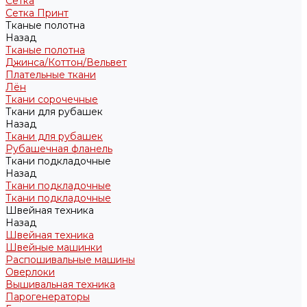
Сетка
Сетка Принт
Тканые полотна
Назад
Тканые полотна
Джинса/Коттон/Вельвет
Плательные ткани
Лён
Ткани сорочечные
Ткани для рубашек
Назад
Ткани для рубашек
Рубашечная фланель
Ткани подкладочные
Назад
Ткани подкладочные
Ткани подкладочные
Швейная техника
Назад
Швейная техника
Швейные машинки
Распошивальные машины
Оверлоки
Вышивальная техника
Парогенераторы