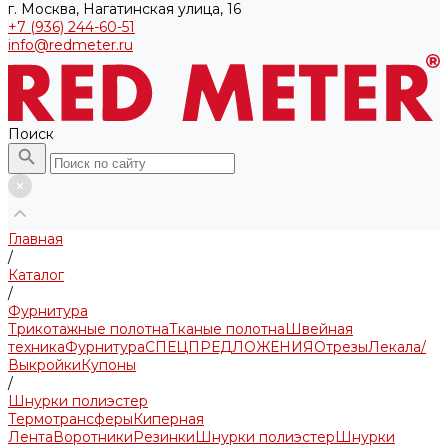
г. Москва, Нагатинская улица, 16
+7 (936) 244-60-51
info@redmeter.ru
Поиск
Главная
/
Каталог
/
Фурнитура
Трикотажные полотна
Тканые полотна
Швейная
техника
Фурнитура
СПЕЦПРЕДЛОЖЕНИЯ
Отрезы
Лекала/
Выкройки
Купоны
/
Шнурки полиэстер
Термотрансферы
Киперная
Лента
Воротники
Резинки
Шнурки полиэстер
Шнурки