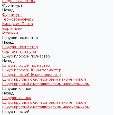
Гладильные столы
Фурнитура
Назад
Фурнитура
Термотрансферы
Киперная Лента
Воротники
Резинки
Шнурки полиэстер
Назад
Шнурки полиэстер
Сердечник шнура
Шнур плоский полиэстер
Назад
Шнур плоский полиэстер
Шнур плоский 10 мм полиэстер
Шнур плоский 16 мм полиэстер
Шнур круглый с силиконовым наконечником
Шнур круглый с металлическим наконечником
Шнурки хлопок
Назад
Шнурки хлопок
Шнур круглый с силиконовым наконечником
Шнур круглый с металлическим наконечником
Шнур плоский