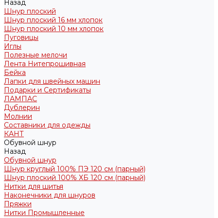
Назад
Шнур плоский
Шнур плоский 16 мм хлопок
Шнур плоский 10 мм хлопок
Пуговицы
Иглы
Полезные мелочи
Лента Нитепрошивная
Бейка
Лапки для швейных машин
Подарки и Сертификаты
ЛАМПАС
Дублерин
Молнии
Составники для одежды
КАНТ
Обувной шнур
Назад
Обувной шнур
Шнур круглый 100% ПЭ 120 см (парный)
Шнур плоский 100% ХБ 120 см (парный)
Нитки для шитья
Наконечники для шнуров
Пряжки
Нитки Промышленные