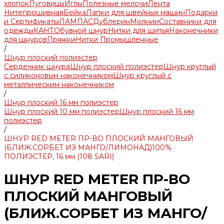
хлопок
Пуговицы
Иглы
Полезные мелочи
Лента
Нитепрошивная
Бейка
Лапки для швейных машин
Подарки
и Сертификаты
ЛАМПАС
Дублерин
Молнии
Составники для
одежды
КАНТ
Обувной шнур
Нитки для шитья
Наконечники
для шнуров
Пряжки
Нитки Промышленные
/
Шнур плоский полиэстер
Сердечник шнура
Шнур плоский полиэстер
Шнур круглый
с силиконовым наконечником
Шнур круглый с
металлическим наконечником
/
Шнур плоский 16 мм полиэстер
Шнур плоский 10 мм полиэстер
Шнур плоский 16 мм
полиэстер
/
ШНУР RED METER ПР-ВО ПЛОСКИЙ МАНГОВЫЙ
(БЛИЖ.СОРБЕТ ИЗ МАНГО/ЛИМОНАД)100%
ПОЛИЭСТЕР, 16 мм (108 SARI)
ШНУР RED METER ПР-ВО
ПЛОСКИЙ МАНГОВЫЙ
(БЛИЖ.СОРБЕТ ИЗ МАНГО/