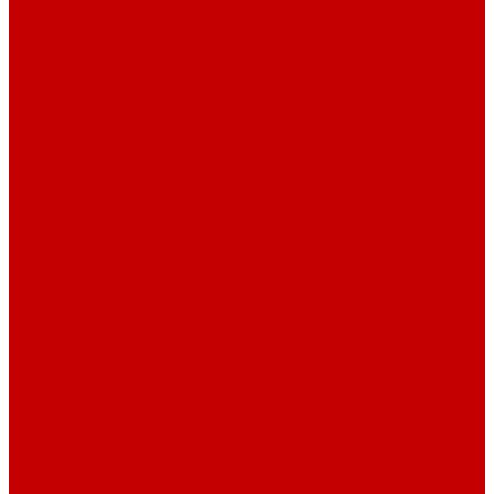
Футер 3-х нитка Пич/Велюр эффект
Футер 3-х нитка Начес
Футер 3-х нитка Начес Пич/велюр эффект
Интерлок
Кашкорсе
Рибана
Бифлекс
Джерси и лапша
Пике
Тканые полотна
Джинса/Коттон/Вельвет
Плательные ткани
Лён
Ткани сорочечные
Ткани для рубашек
Ткани подкладочные
Швейная техника
Швейные машинки
Распошивальные машины
Оверлоки
Вышивальная техника
Парогенераторы
Гладильные столы
Фурнитура
Термотрансферы