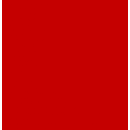
Рубашечная фланель
Ткани подкладочные
Ткани подкладочные
Швейная техника
Швейные машинки
Распошивальные машины
Оверлоки
Вышивальная техника
Парогенераторы
Гладильные столы
Фурнитура
Термотрансферы
Киперная Лента
Воротники
Резинки
Шнурки полиэстер
Сердечник шнура
Шнур плоский полиэстер
Шнур плоский 10 мм полиэстер
Шнур плоский 16 мм полиэстер
Шнур круглый с силиконовым наконечником
Шнур круглый с металлическим наконечником
Шнурки хлопок
Шнур круглый с силиконовым наконечником
Шнур круглый с металлическим наконечником