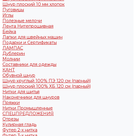
Шнур плоский 10 мм хлопок
Пуговицы
Иглы
Полезные мелочи
Лента Нитепрошивная
Бейка
Лапки для швейных машин
Подарки и Сертификаты
ЛАМПАС
Дублерин
Молнии
Составники для одежды
КАНТ
Обувной шнур
Шнур круглый 100% ПЭ 120 см (парный)
Шнур плоский 100% ХБ 120 см (парный)
Нитки для шитья
Наконечники для шнуров
Пряжки
Нитки Промышленные
СПЕЦПРЕДЛОЖЕНИЯ
Отрезы
Кулирная гладь
Футер 2-х нитка
Футер 3-х нитка