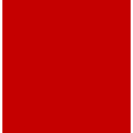
Футер 3-х нитка Начес Пич/велюр эффект
Футер 3-х нитка Микроначес Пич/Велюр эффект
Интерлок
Кашкорсе
Кашкорсе 300-350 гр. классический
Кашкорсе 400-550 гр. классический
Кашкорсе 300-400 гр. Пич/Велюр эффект
Рибана
Рибана 200-230 гр. классическая
Рибана 300-400 гр. классическая
Рибана 200-260 гр. Пич/Велюр эффект
Бифлекс
Джерси и лапша
Пике
Воротники и манжеты к пике
Пике
Сетка
Сетка
Сетка Принт
Тканые полотна
Джинса/Коттон/Вельвет
Плательные ткани
Лён
Ткани сорочечные
Ткани для рубашек