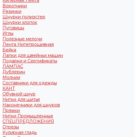
Киперная Лента
Воротники
Резинки
Шнурки полиэстер
Шнурки хлопок
Пуговицы
Иглы
Полезные мелочи
Лента Нитепрошивная
Бейка
Лапки для швейных машин
Подарки и Сертификаты
ЛАМПАС
Дублерин
Молнии
Составники для одежды
КАНТ
Обувной шнур
Нитки для шитья
Наконечники для шнуров
Пряжки
Нитки Промышленные
СПЕЦПРЕДЛОЖЕНИЯ
Отрезы
Кулирная гладь