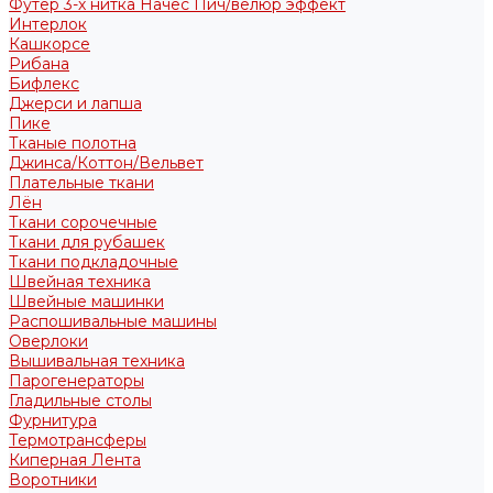
Футер 3-х нитка Начес Пич/велюр эффект
Интерлок
Кашкорсе
Рибана
Бифлекс
Джерси и лапша
Пике
Тканые полотна
Джинса/Коттон/Вельвет
Плательные ткани
Лён
Ткани сорочечные
Ткани для рубашек
Ткани подкладочные
Швейная техника
Швейные машинки
Распошивальные машины
Оверлоки
Вышивальная техника
Парогенераторы
Гладильные столы
Фурнитура
Термотрансферы
Киперная Лента
Воротники