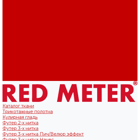
Футер 2-х нитка
Футер 3-х нитка
Тканые полотна
Лекала/Выкройки
Выкройки
Купоны
Купоны для футболок
Купоны для свитшота/худи
Акции
О нас
Отзывы
Политика конфиденциальности
Блог
Контакты
Каталог ткани
Трикотажные полотна
Кулирная гладь
Футер 2-х нитка
Футер 3-х нитка
Футер 3-х нитка Пич/Велюр эффект
Футер 3-х нитка Начес