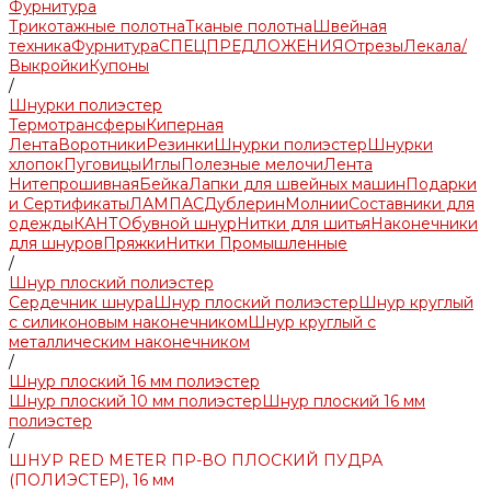
Фурнитура
Трикотажные полотна
Тканые полотна
Швейная
техника
Фурнитура
СПЕЦПРЕДЛОЖЕНИЯ
Отрезы
Лекала/
Выкройки
Купоны
/
Шнурки полиэстер
Термотрансферы
Киперная
Лента
Воротники
Резинки
Шнурки полиэстер
Шнурки
хлопок
Пуговицы
Иглы
Полезные мелочи
Лента
Нитепрошивная
Бейка
Лапки для швейных машин
Подарки
и Сертификаты
ЛАМПАС
Дублерин
Молнии
Составники для
одежды
КАНТ
Обувной шнур
Нитки для шитья
Наконечники
для шнуров
Пряжки
Нитки Промышленные
/
Шнур плоский полиэстер
Сердечник шнура
Шнур плоский полиэстер
Шнур круглый
с силиконовым наконечником
Шнур круглый с
металлическим наконечником
/
Шнур плоский 16 мм полиэстер
Шнур плоский 10 мм полиэстер
Шнур плоский 16 мм
полиэстер
/
ШНУР RED METER ПР-ВО ПЛОСКИЙ ПУДРА
(ПОЛИЭСТЕР), 16 мм