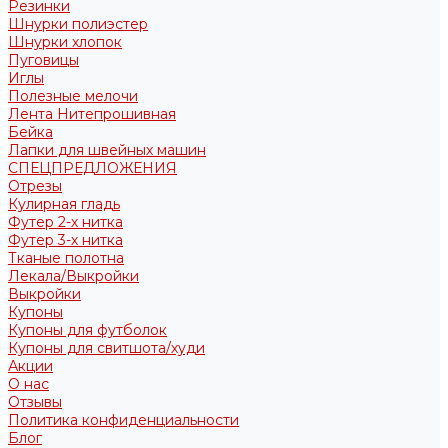
Резинки
Шнурки полиэстер
Шнурки хлопок
Пуговицы
Иглы
Полезные мелочи
Лента Нитепрошивная
Бейка
Лапки для швейных машин
СПЕЦПРЕДЛОЖЕНИЯ
Отрезы
Кулирная гладь
Футер 2-х нитка
Футер 3-х нитка
Тканые полотна
Лекала/Выкройки
Выкройки
Купоны
Купоны для футболок
Купоны для свитшота/худи
Акции
О нас
Отзывы
Политика конфиденциальности
Блог