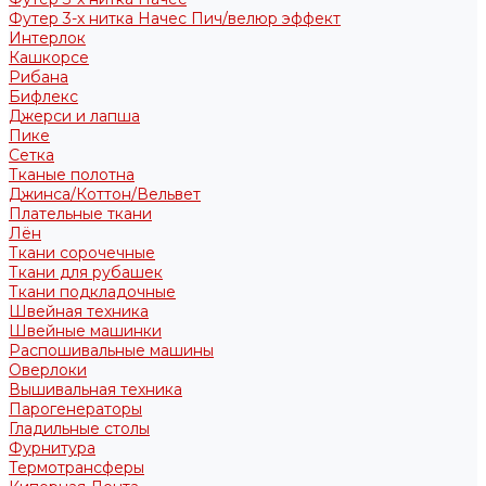
Футер 3-х нитка Начес Пич/велюр эффект
Интерлок
Кашкорсе
Рибана
Бифлекс
Джерси и лапша
Пике
Сетка
Тканые полотна
Джинса/Коттон/Вельвет
Плательные ткани
Лён
Ткани сорочечные
Ткани для рубашек
Ткани подкладочные
Швейная техника
Швейные машинки
Распошивальные машины
Оверлоки
Вышивальная техника
Парогенераторы
Гладильные столы
Фурнитура
Термотрансферы