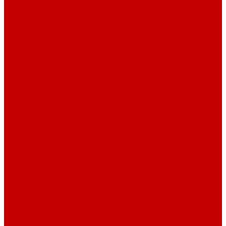
Шнур плоский
Шнур плоский 16 мм хлопок
Шнур плоский 10 мм хлопок
Пуговицы
Иглы
Полезные мелочи
Лента Нитепрошивная
Бейка
Лапки для швейных машин
Подарки и Сертификаты
ЛАМПАС
Дублерин
Молнии
Составники для одежды
КАНТ
Обувной шнур
Шнур круглый 100% ПЭ 120 см (парный)
Шнур плоский 100% ХБ 120 см (парный)
Нитки для шитья
Наконечники для шнуров
Пряжки
Нитки Промышленные
СПЕЦПРЕДЛОЖЕНИЯ
Отрезы
Кулирная гладь