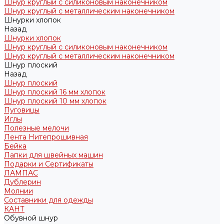
Шнур круглый с силиконовым наконечником
Шнур круглый с металлическим наконечником
Шнурки хлопок
Назад
Шнурки хлопок
Шнур круглый с силиконовым наконечником
Шнур круглый с металлическим наконечником
Шнур плоский
Назад
Шнур плоский
Шнур плоский 16 мм хлопок
Шнур плоский 10 мм хлопок
Пуговицы
Иглы
Полезные мелочи
Лента Нитепрошивная
Бейка
Лапки для швейных машин
Подарки и Сертификаты
ЛАМПАС
Дублерин
Молнии
Составники для одежды
КАНТ
Обувной шнур