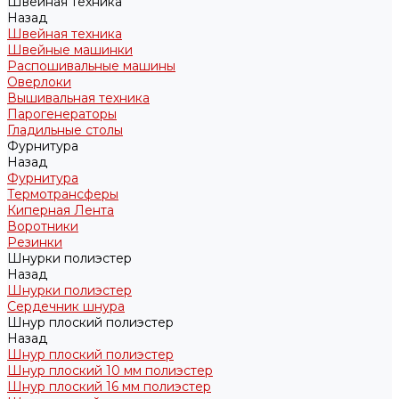
Швейная техника
Назад
Швейная техника
Швейные машинки
Распошивальные машины
Оверлоки
Вышивальная техника
Парогенераторы
Гладильные столы
Фурнитура
Назад
Фурнитура
Термотрансферы
Киперная Лента
Воротники
Резинки
Шнурки полиэстер
Назад
Шнурки полиэстер
Сердечник шнура
Шнур плоский полиэстер
Назад
Шнур плоский полиэстер
Шнур плоский 10 мм полиэстер
Шнур плоский 16 мм полиэстер