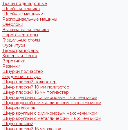
Ткани подкладочные
Швейная техника
Швейные машинки
Распошивальные машины
Оверлоки
Вышивальная техника
Парогенераторы
Гладильные столы
Фурнитура
Термотрансферы
Киперная Лента
Воротники
Резинки
Шнурки полиэстер
Сердечник шнура
Шнур плоский полиэстер
Шнур плоский 10 мм полиэстер
Шнур плоский 16 мм полиэстер
Шнур круглый с силиконовым наконечником
Шнур круглый с металлическим наконечником
Шнурки хлопок
Шнур круглый с силиконовым наконечником
Шнур круглый с металлическим наконечником
Шнур плоский
Шнур плоский 16 мм хлопок