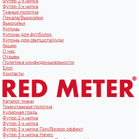
Футер 2-х нитка
Футер 3-х нитка
Тканые полотна
Лекала/Выкройки
Выкройки
Купоны
Купоны для футболок
Купоны для свитшота/худи
Акции
О нас
Отзывы
Политика конфиденциальности
Блог
Контакты
Каталог ткани
Трикотажные полотна
Кулирная гладь
Футер 2-х нитка
Футер 3-х нитка
Футер 3-х нитка Пич/Велюр эффект
Футер 3-х нитка Начес