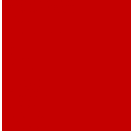
Рибана 200-230 гр. классическая
Рибана 300-400 гр. классическая
Рибана 200-260 гр. Пич/Велюр эффект
Бифлекс
Джерси и лапша
Пике
Воротники и манжеты к пике
Пике
Сетка
Сетка
Сетка Принт
Тканые полотна
Коттон
Плательные ткани
Лён
Ткани сорочечные
Ткани для рубашек
Рубашечная фланель
Ткани подкладочные
Ткани подкладочные
Швейная техника
Швейные машинки
Распошивальные машины
Оверлоки
Вышивальная техника