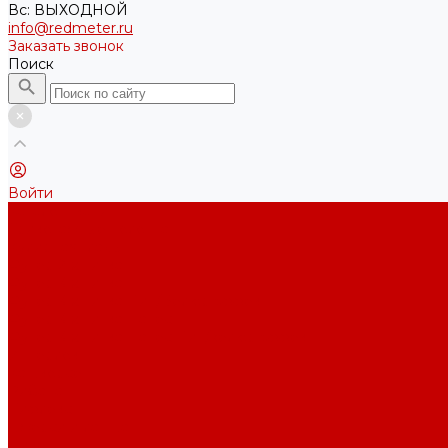
Вс: ВЫХОДНОЙ
info@redmeter.ru
Заказать звонок
Поиск
Войти
Каталог ткани
Трикотажные полотна
Кулирная гладь
Футер 2-х нитка
Футер 3-х нитка
Футер 3-х нитка Пич/Велюр эффект
Футер 3-х нитка Начес
Футер 3-х нитка Начес Пич/велюр эффект
Интерлок
Кашкорсе
Рибана
Бифлекс
Джерси и лапша
Пике