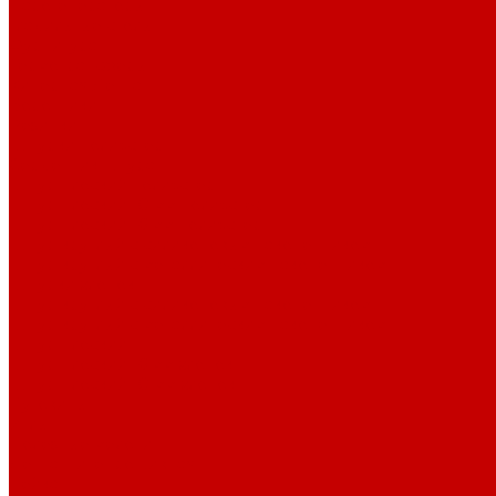
Парогенераторы
Гладильные столы
Фурнитура
Термотрансферы
Киперная Лента
Воротники
Резинки
Шнурки полиэстер
Сердечник шнура
Шнур плоский полиэстер
Шнур плоский 10 мм полиэстер
Шнур плоский 16 мм полиэстер
Шнур круглый с силиконовым наконечником
Шнур круглый с металлическим наконечником
Шнурки хлопок
Шнур круглый с силиконовым наконечником
Шнур круглый с металлическим наконечником
Шнур плоский
Шнур плоский 16 мм хлопок
Шнур плоский 10 мм хлопок
Пуговицы
Иглы
Полезные мелочи
Лента Нитепрошивная
Бейка