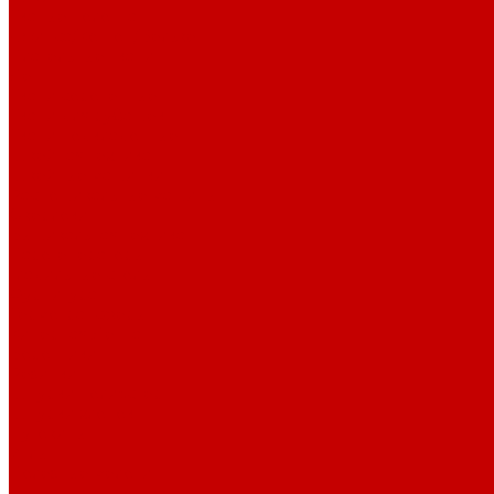
Тканые полотна
Джинса/Коттон/Вельвет
Плательные ткани
Лён
Ткани сорочечные
Ткани для рубашек
Ткани подкладочные
Швейная техника
Швейные машинки
Распошивальные машины
Оверлоки
Вышивальная техника
Парогенераторы
Гладильные столы
Фурнитура
Термотрансферы
Киперная Лента
Воротники
Резинки
Шнурки полиэстер
Шнурки хлопок
Пуговицы
Иглы
Полезные мелочи
Лента Нитепрошивная