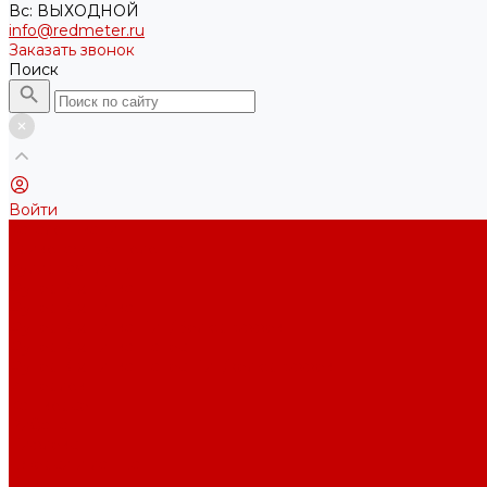
Вс: ВЫХОДНОЙ
info@redmeter.ru
Заказать звонок
Поиск
Войти
Каталог ткани
Трикотажные полотна
Кулирная гладь
Футер 2-х нитка
Футер 3-х нитка
Футер 3-х нитка Пич/Велюр эффект
Футер 3-х нитка Начес
Футер 3-х нитка Начес Пич/велюр эффект
Интерлок
Кашкорсе
Рибана
Бифлекс
Джерси и лапша
Пике