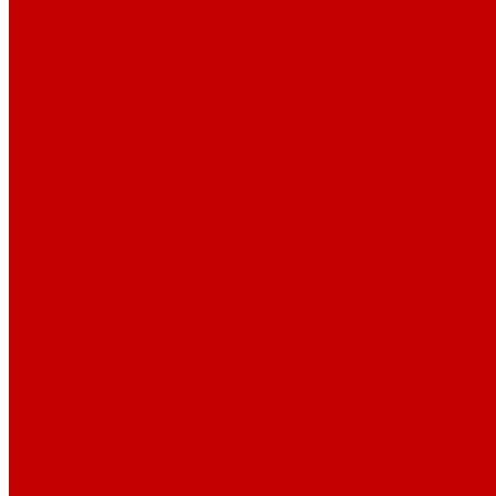
Рибана 200-230 гр. классическая
Рибана 300-400 гр. классическая
Рибана 200-260 гр. Пич/Велюр эффект
Бифлекс
Джерси и лапша
Пике
Воротники и манжеты к пике
Пике
Сетка
Сетка
Сетка Принт
Тканые полотна
Джинса/Коттон/Вельвет
Плательные ткани
Лён
Ткани сорочечные
Ткани для рубашек
Рубашечная фланель
Ткани подкладочные
Ткани подкладочные
Швейная техника
Швейные машинки
Распошивальные машины
Оверлоки
Вышивальная техника