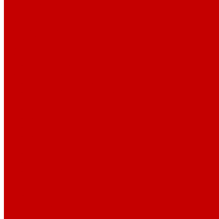
Парогенераторы
Гладильные столы
Фурнитура
Термотрансферы
Киперная Лента
Воротники
Резинки
Шнурки полиэстер
Сердечник шнура
Шнур плоский полиэстер
Шнур плоский 10 мм полиэстер
Шнур плоский 16 мм полиэстер
Шнур круглый с силиконовым наконечником
Шнур круглый с металлическим наконечником
Шнурки хлопок
Шнур круглый с силиконовым наконечником
Шнур круглый с металлическим наконечником
Шнур плоский
Шнур плоский 16 мм хлопок
Шнур плоский 10 мм хлопок
Пуговицы
Иглы
Полезные мелочи
Лента Нитепрошивная
Бейка